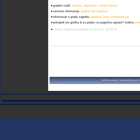
•
gradski vodič:
klubova, diskoteka i noćnih barova
•
servisne informacije:
gradski javni prijevoz
•
informacije o gradu zagrebu:
gradska četvrt trešnjevka jug
•
primijetili ste grešku ili su podaci su pogrešno upisani? molimo
jav
•
zadnja izmjena podataka na stranici: 22.03.15.