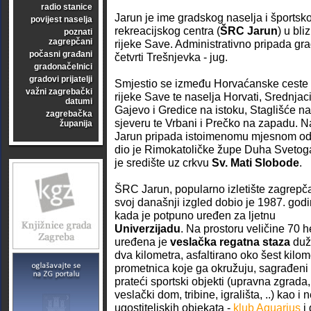
radio stanice
Jarun je ime gradskog naselja i športsko
povijest naselja
rekreacijskog centra (
ŠRC Jarun
) u bli
poznati
zagrepčani
rijeke Save. Administrativno pripada gr
počasni građani
četvrti Trešnjevka - jug.
gradonačelnici
gradovi prijatelji
Smjestio se između Horvaćanske ceste 
važni zagrebački
rijeke Save te naselja Horvati, Srednjaci
datumi
Gajevo i Gredice na istoku, Staglišće na
zagrebačka
sjeveru te Vrbani i Prečko na zapadu. N
županija
Jarun pripada istoimenomu mjesnom od
dio je Rimokatoličke župe Duha Svetoga
je središte uz crkvu
Sv. Mati Slobode
.
ŠRC Jarun, popularno izletište zagrepč
svoj današnji izgled dobio je 1987. godi
kada je potpuno uređen za ljetnu
Univerzijadu
. Na prostoru veličine 70 h
uređena je
veslačka regatna staza
duž
dva kilometra, asfaltirano oko šest kilo
prometnica koje ga okružuju, sagrađeni
prateći sportski objekti (upravna zgrada,
veslački dom, tribine, igrališta, ..) kao i 
ugostiteljskih objekata -
klub Aquarius
i 