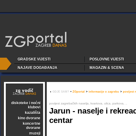
GRADSKE VIJESTI
POSLOVNE VIJESTI
NAJAVE DOGAĐANJA
MAGAZIN & SCENA
•
GDJE SAM?
•
ZGportal
>
informacije o zagrebu
>
povijest 
diskoteke i noćni
povijest zagrebačkih naselja, kvartova, ulica, parkova, ..
klubovi
Jarun - naselje i rekrea
kazališta
centar
kino dvorane
koncertne
dvorane
muzeji