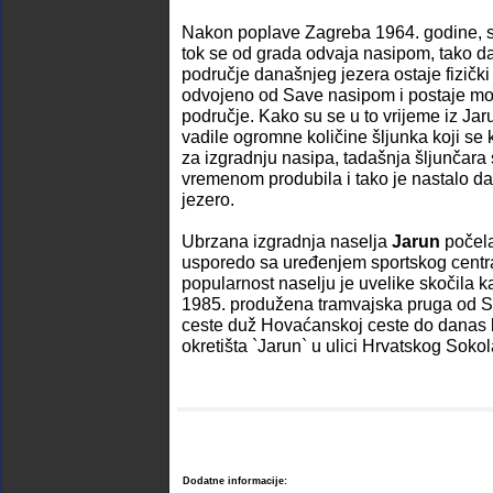
Nakon poplave Zagreba 1964. godine, 
tok se od grada odvaja nasipom, tako d
područje današnjeg jezera ostaje fizički
odvojeno od Save nasipom i postaje m
područje. Kako su se u to vrijeme iz Jar
vadile ogromne količine šljunka koji se k
za izgradnju nasipa, tadašnja šljunčara 
vremenom produbila i tako je nastalo d
jezero.
Ubrzana izgradnja naselja
Jarun
počela
usporedo sa uređenjem sportskog centr
popularnost naselju je uvelike skočila k
1985. produžena tramvajska pruga od 
ceste duž Hovaćanskoj ceste do danas 
okretišta `Jarun` u ulici Hrvatskog Sokol
Dodatne informacije: