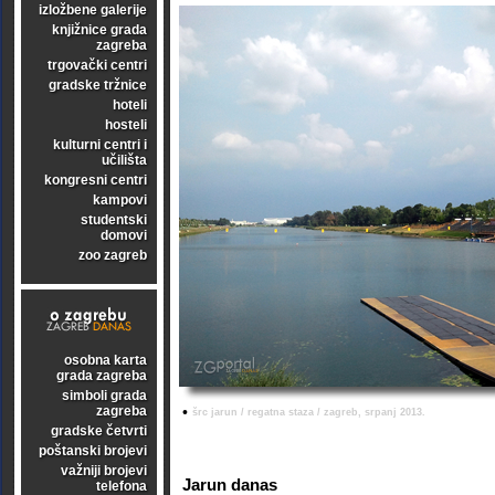
izložbene galerije
knjižnice grada
zagreba
trgovački centri
gradske tržnice
hoteli
hosteli
kulturni centri i
učilišta
kongresni centri
kampovi
studentski
domovi
zoo zagreb
osobna karta
grada zagreba
simboli grada
zagreba
•
šrc jarun / regatna staza / zagreb, srpanj 2013.
gradske četvrti
poštanski brojevi
važniji brojevi
Jarun danas
telefona