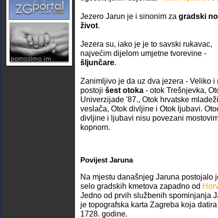
Jezero Jarun je i sinonim za
gradski no
život
.
Jezera su, iako je je to savski rukavac,
najvećim dijelom umjetne tvorevine -
šljunčare
.
Zanimljivo je da uz dva jezera - Veliko i
postoji
šest otoka
- otok Trešnjevka, Ot
Univerzijade '87., Otok hrvatske mladeži
veslača, Otok divljine i Otok ljubavi. Oto
divljine i ljubavi nisu povezani mostovi
kopnom.
Povijest Jaruna
Na mjestu današnjeg Jaruna postojalo j
selo gradskih kmetova zapadno od
Horv
Jedno od prvih službenih spominjanja 
je topografska karta Zagreba koja datira
1728. godine.