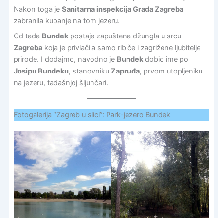
Nakon toga je
Sanitarna inspekcija Grada Zagreba
zabranila kupanje na tom jezeru.
Od tada
Bundek
postaje zapuštena džungla u srcu
Zagreba
koja je privlačila samo ribiče i zagrižene ljubitelje
prirode. I dodajmo, navodno je
Bundek
dobio ime po
Josipu Bundeku
, stanovniku
Zapruđa
, prvom utopljeniku
na jezeru, tadašnjoj šljunčari.
Fotogalerija “Zagreb u slici”: Park-jezero Bundek