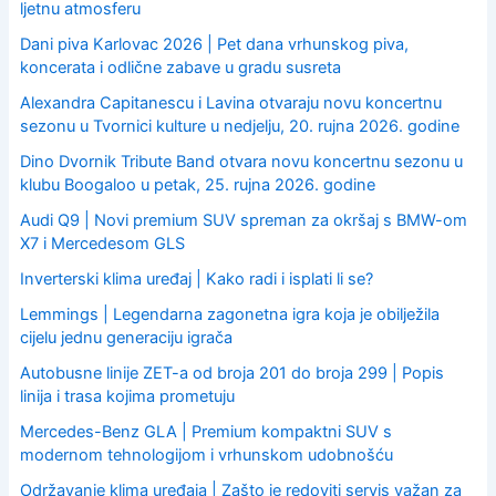
ljetnu atmosferu
Dani piva Karlovac 2026 | Pet dana vrhunskog piva,
koncerata i odlične zabave u gradu susreta
Alexandra Capitanescu i Lavina otvaraju novu koncertnu
sezonu u Tvornici kulture u nedjelju, 20. rujna 2026. godine
Dino Dvornik Tribute Band otvara novu koncertnu sezonu u
klubu Boogaloo u petak, 25. rujna 2026. godine
Audi Q9 | Novi premium SUV spreman za okršaj s BMW-om
X7 i Mercedesom GLS
Inverterski klima uređaj | Kako radi i isplati li se?
Lemmings | Legendarna zagonetna igra koja je obilježila
cijelu jednu generaciju igrača
Autobusne linije ZET-a od broja 201 do broja 299 | Popis
linija i trasa kojima prometuju
Mercedes-Benz GLA | Premium kompaktni SUV s
modernom tehnologijom i vrhunskom udobnošću
Održavanje klima uređaja | Zašto je redoviti servis važan za