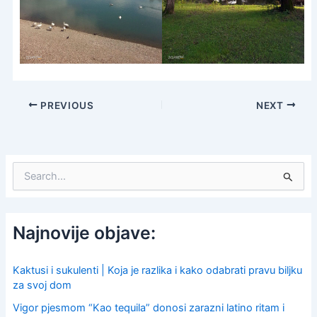
PREVIOUS
NEXT
S
e
a
r
c
Najnovije objave:
h
f
o
Kaktusi i sukulenti | Koja je razlika i kako odabrati pravu biljku
r
za svoj dom
:
Vigor pjesmom “Kao tequila” donosi zarazni latino ritam i