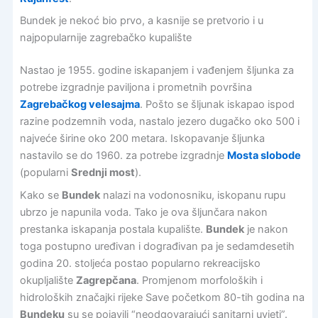
Bundek je nekoć bio prvo, a kasnije se pretvorio i u
najpopularnije zagrebačko kupalište
Nastao je 1955. godine iskapanjem i vađenjem šljunka za
potrebe izgradnje paviljona i prometnih površina
Zagrebačkog velesajma
. Pošto se šljunak iskapao ispod
razine podzemnih voda, nastalo jezero dugačko oko 500 i
najveće širine oko 200 metara. Iskopavanje šljunka
nastavilo se do 1960. za potrebe izgradnje
Mosta slobode
(popularni
Srednji most
).
Kako se
Bundek
nalazi na vodonosniku, iskopanu rupu
ubrzo je napunila voda. Tako je ova šljunčara nakon
prestanka iskapanja postala kupalište.
Bundek
je nakon
toga postupno uređivan i dograđivan pa je sedamdesetih
godina 20. stoljeća postao popularno rekreacijsko
okupljalište
Zagrepčana
. Promjenom morfoloških i
hidroloških značajki rijeke Save početkom 80-tih godina na
Bundeku
su se pojavili “neodgovarajući sanitarni uvjeti”.