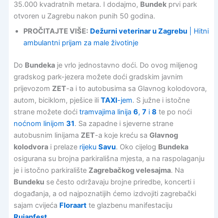
35.000 kvadratnih metara. I dodajmo,
Bundek
prvi park
otvoren u Zagrebu nakon punih 50 godina.
PROČITAJTE VIŠE:
Dežurni veterinar u Zagrebu
| Hitni
ambulantni prijam za male životinje
Do
Bundeka
je vrlo jednostavno doći. Do ovog miljenog
gradskog park-jezera možete doći gradskim javnim
prijevozom
ZET
-a i to autobusima sa Glavnog kolodovora,
autom, biciklom, pješice ili
TAXI
-jem
. S južne i istočne
strane možete doći
tramvajima linija
6
,
7
i
8
te po noći
noćnom linijom
31
. Sa zapadne i sjeverne strane
autobusnim linijama
ZET
-a koje kreću sa
Glavnog
kolodvora
i prelaze
rijeku
Savu
. Oko cijelog
Bundeka
osigurana su brojna parkirališna mjesta, a na raspolaganju
je i istočno parkiralište
Zagrebačkog velesajma
. Na
Bundeku
se često održavaju brojne priredbe, koncerti i
događanja, a od najpoznatijih ćemo izdvojiti zagrebački
sajam cvijeća
Floraart
te glazbenu manifestaciju
Rujanfest
.