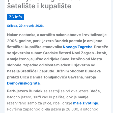
šetalište i kupalište
ZG info
Srijeda, 29. travnja 2026.
Nakon nastanka, a naročito nakon obnove i revitalizacije
2006. godine, park-jezero Bundek postalo je omiljeno
šetalište i kupalište stanovnika
Novoga Zagreba
. Proteže
se sjevernim rubom Gradske četvrti Novi Zagreb – istok,
a smješteno je južno od rijeke Save, istočno od Mosta
slobode, zapadno od Mosta mladosti i sjeverno od
naselja Središće i Zapruđe. Južnim obodom Bundeka
prolazi Ulica Damira Tomljanovića Gavrana, heroja
Domovinskog rata
.
Park-jezero Bundek
se sastoji se od dva jezera.
Veće
,
istočno jezero, služi kao kupalište, dok je
manje
rezervirano samo za ptice, ribe i druge
male životinje
.
Površina zapadnog dijela jezera je 28.000, a istočnog