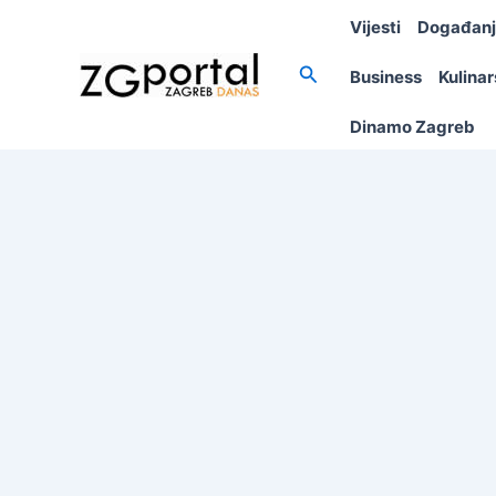
Skip
Vijesti
Događan
to
content
Search
Business
Kulina
Dinamo Zagreb