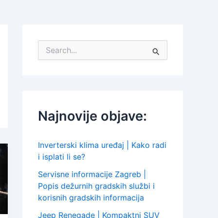
S
e
a
r
c
h
f
Najnovije objave:
o
r
:
Inverterski klima uređaj | Kako radi
i isplati li se?
Servisne informacije Zagreb |
Popis dežurnih gradskih službi i
korisnih gradskih informacija
Jeep Renegade | Kompaktni SUV