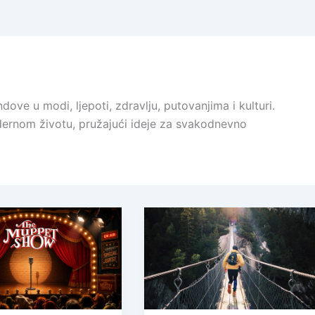
ndove u modi, ljepoti, zdravlju, putovanjima i kulturi.
modernom životu, pružajući ideje za svakodnevno