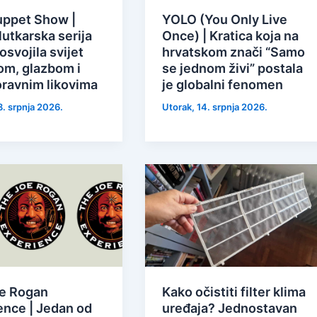
ppet Show |
YOLO (You Only Live
lutkarska serija
Once) | Kratica koja na
 osvojila svijet
hrvatskom znači “Samo
m, glazbom i
se jednom živi” postala
ravnim likovima
je globalni fenomen
8. srpnja 2026.
Utorak, 14. srpnja 2026.
e Rogan
Kako očistiti filter klima
ence | Jedan od
uređaja? Jednostavan