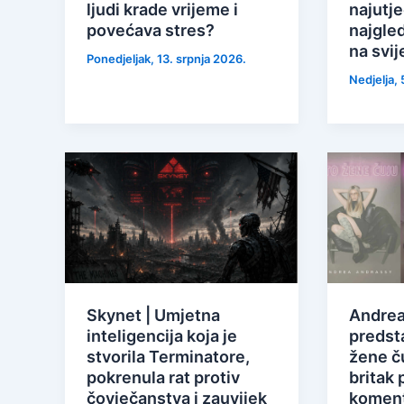
ljudi krade vrijeme i
najutje
povećava stres?
najgle
na svij
Ponedjeljak, 13. srpnja 2026.
Nedjelja, 
Skynet | Umjetna
Andrea
inteligencija koja je
predsta
stvorila Terminatore,
žene ču
pokrenula rat protiv
britak 
čovječanstva i zauvijek
koment