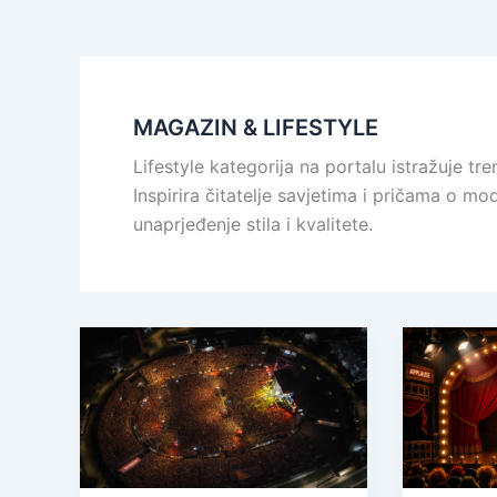
MAGAZIN & LIFESTYLE
Lifestyle kategorija na portalu istražuje tre
Inspirira čitatelje savjetima i pričama o 
unaprjeđenje stila i kvalitete.