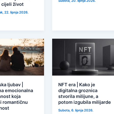
Subota, 20. lipnja 2026.
 cijeli život
k, 22. lipnja 2026.
ka ljubav |
NFT era | Kako je
a emocionalna
digitalna groznica
nost koja
stvorila milijune, a
zi romantičnu
potom izgubila milijarde
čnost
Subota, 6. lipnja 2026.