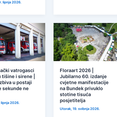
0. lipnja 2026.
ački vatrogasci
Floraart 2026 |
tišine i sirene |
Jubilarno 60. izdanje
zbiva u postaji
cvjetne manifestacije
e sekunde ne
na Bundek privuklo
stotine tisuća
posjetitelja
. lipnja 2026.
Utorak, 19. svibnja 2026.