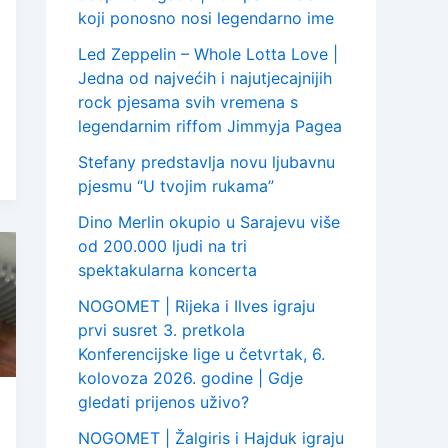
koji ponosno nosi legendarno ime
Led Zeppelin – Whole Lotta Love |
Jedna od najvećih i najutjecajnijih
rock pjesama svih vremena s
legendarnim riffom Jimmyja Pagea
Stefany predstavlja novu ljubavnu
pjesmu “U tvojim rukama”
Dino Merlin okupio u Sarajevu više
od 200.000 ljudi na tri
spektakularna koncerta
NOGOMET | Rijeka i Ilves igraju
prvi susret 3. pretkola
Konferencijske lige u četvrtak, 6.
kolovoza 2026. godine | Gdje
gledati prijenos uživo?
NOGOMET | Žalgiris i Hajduk igraju