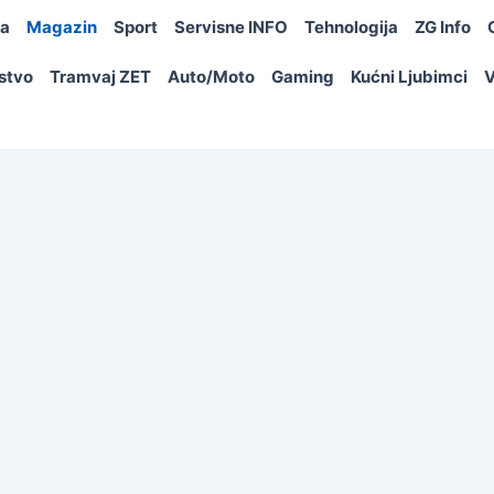
ja
Magazin
Sport
Servisne INFO
Tehnologija
ZG Info
rstvo
Tramvaj ZET
Auto/Moto
Gaming
Kućni Ljubimci
V