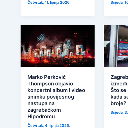
Četvrtak, 11. lipnja 2026.
Srijeda, 1
Marko Perković
Zagreb
Thompson objavio
između 
koncertni album i video
Što se 
snimku povijesnog
kada s
nastupa na
broje?
zagrebačkom
Srijeda, 3
Hipodromu
Četvrtak, 4. lipnja 2026.