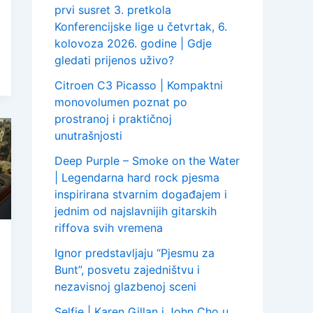
prvi susret 3. pretkola
Konferencijske lige u četvrtak, 6.
kolovoza 2026. godine | Gdje
gledati prijenos uživo?
Citroen C3 Picasso | Kompaktni
monovolumen poznat po
prostranoj i praktičnoj
unutrašnjosti
Deep Purple – Smoke on the Water
| Legendarna hard rock pjesma
inspirirana stvarnim događajem i
jednim od najslavnijih gitarskih
riffova svih vremena
Ignor predstavljaju “Pjesmu za
Bunt”, posvetu zajedništvu i
nezavisnoj glazbenoj sceni
Selfie | Karen Gillan i John Cho u