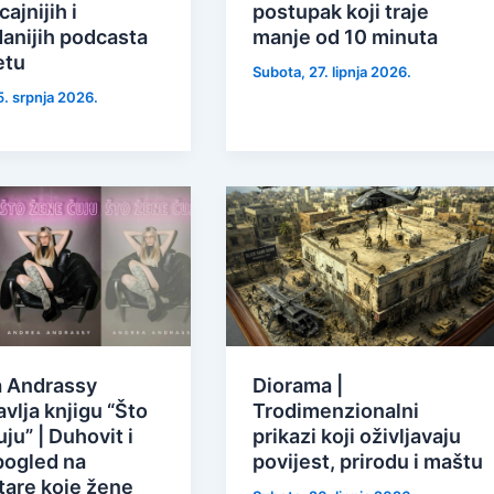
cajnijih i
postupak koji traje
danijih podcasta
manje od 10 minuta
etu
Subota, 27. lipnja 2026.
5. srpnja 2026.
 Andrassy
Diorama |
vlja knjigu “Što
Trodimenzionalni
ju” | Duhovit i
prikazi koji oživljavaju
pogled na
povijest, prirodu i maštu
are koje žene