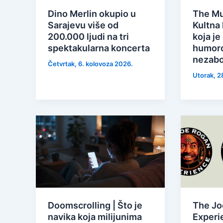
Dino Merlin okupio u
The Mu
Sarajevu više od
Kultna 
200.000 ljudi na tri
koja je
spektakularna koncerta
humoro
nezabo
Četvrtak, 6. kolovoza 2026.
Utorak, 2
Doomscrolling | Što je
The Jo
navika koja milijunima
Experi