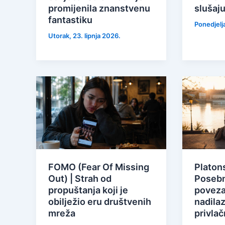
promijenila znanstvenu
slušaju
fantastiku
Ponedjelja
Utorak, 23. lipnja 2026.
FOMO (Fear Of Missing
Platons
Out) | Strah od
Posebn
propuštanja koji je
poveza
obilježio eru društvenih
nadila
mreža
privla