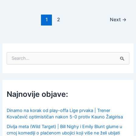
1
2
Next
→
S
e
a
r
c
h
f
Najnovije objave:
o
r
:
Dinamo na korak od play-offa Lige prvaka | Trener
Kovačević optimističan nakon 5-0 protiv Kauno Žalgirisa
Divlja meta (Wild Target) | Bill Nighy i Emily Blunt glume u
crnoj komediji o plaćenom ubojici koji više ne želi ubijati