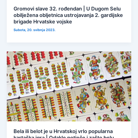
Gromovi slave 32. rođendan | U Dugom Selu
obilježena obljetnica ustrojavanja 2. gardijske
brigade Hrvatske vojske
Subota, 20. svibnja 2023.
Bela ili belot je u Hrvatskoj vrlo popularna
kartaška igra | Odakle potječe i zašto belu