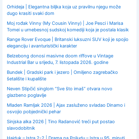
Orhideja | Elegantna biljka koja uz pravilnu njegu može
dugo krasiti svaki dom
Moj rođak Vinny (My Cousin Vinny) | Joe Pesci i Marisa
Tomei u urnebesnoj sudskoj komediji koja je postala klasik
Range Rover Evoque | Britanski luksuzni SUV koji je spojio
eleganciju i avanturistički karakter
Belzebong donosi masivne doom riffove u Vintage
Industrial Bar u srijedu, 7. listopada 2026. godine
Bundek | Gradski park i jezero | Omiljeno zagrebačko
šetalište i kupalište
Neven Stipčić singlom “Sve što imaš” otvara novo
glazbeno poglavlje
Mladen Ramljak 2026 | Ajax zasluženo svladao Dinamo i
osvojio pobjednički pehar
Sinjska alka 2026 | Tino Radanović treći put postao
slavodobitnik
Hajduk – Istra 2-2 | Drama na Poljudu – Istra u 95. minuti