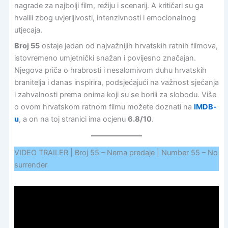
nagrade za najbolji film, režiju i scenarij. A kritičari su ga
hvalili zbog uvjerljivosti, intenzivnosti i emocionalnog
utjecaja.
Broj 55
ostaje jedan od najvažnijih hrvatskih ratnih filmova,
istovremeno umjetnički snažan i povijesno značajan.
Njegova priča o hrabrosti i nesalomivom duhu hrvatskih
branitelja i danas inspirira, podsjećajući na važnost sjećanja
i zahvalnosti prema onima koji su se borili za slobodu. Više
o ovom hrvatskom ratnom filmu možete doznati na
IMDB-
u
, a on na toj stranici ima ocjenu
6.8/10
.
VIDEO TRAILER | Broj 55 – Nema predaje | Number 55 – No
surrender