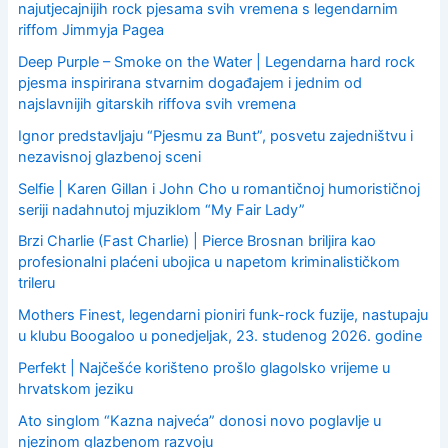
r
najutjecajnijih rock pjesama svih vremena s legendarnim
:
riffom Jimmyja Pagea
Deep Purple – Smoke on the Water | Legendarna hard rock
pjesma inspirirana stvarnim događajem i jednim od
najslavnijih gitarskih riffova svih vremena
Ignor predstavljaju “Pjesmu za Bunt”, posvetu zajedništvu i
nezavisnoj glazbenoj sceni
Selfie | Karen Gillan i John Cho u romantičnoj humorističnoj
seriji nadahnutoj mjuziklom “My Fair Lady”
Brzi Charlie (Fast Charlie) | Pierce Brosnan briljira kao
profesionalni plaćeni ubojica u napetom kriminalističkom
trileru
Mothers Finest, legendarni pioniri funk-rock fuzije, nastupaju
u klubu Boogaloo u ponedjeljak, 23. studenog 2026. godine
Perfekt | Najčešće korišteno prošlo glagolsko vrijeme u
hrvatskom jeziku
Ato singlom “Kazna najveća” donosi novo poglavlje u
njezinom glazbenom razvoju