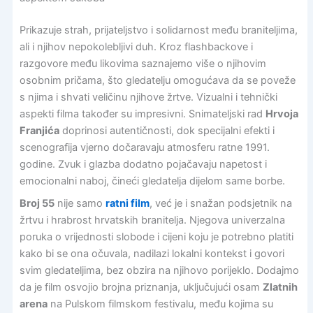
Prikazuje strah, prijateljstvo i solidarnost među braniteljima,
ali i njihov nepokolebljivi duh. Kroz flashbackove i
razgovore među likovima saznajemo više o njihovim
osobnim pričama, što gledatelju omogućava da se poveže
s njima i shvati veličinu njihove žrtve. Vizualni i tehnički
aspekti filma također su impresivni. Snimateljski rad
Hrvoja
Franjića
doprinosi autentičnosti, dok specijalni efekti i
scenografija vjerno dočaravaju atmosferu ratne 1991.
godine. Zvuk i glazba dodatno pojačavaju napetost i
emocionalni naboj, čineći gledatelja dijelom same borbe.
Broj 55
nije samo
ratni film
, već je i snažan podsjetnik na
žrtvu i hrabrost hrvatskih branitelja. Njegova univerzalna
poruka o vrijednosti slobode i cijeni koju je potrebno platiti
kako bi se ona očuvala, nadilazi lokalni kontekst i govori
svim gledateljima, bez obzira na njihovo porijeklo. Dodajmo
da je film osvojio brojna priznanja, uključujući osam
Zlatnih
arena
na Pulskom filmskom festivalu, među kojima su