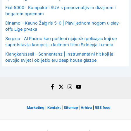
Fiat 500X | Kompaktni SUV s prepoznatljivim dizajnom i
bogatom opremom
Dinamo – Kauno Žalgiris 5-0 | Plavi jednom nogom u play-
offu Lige prvaka
Serpico | Al Pacino kao pošteni njujorški policajac koji se
suprotstavlja korupciji u kultnom filmu Sidneyja Lumeta
Klangkarussell – Sonnentanz | Instrumentalni hit koji je
osvojio svijet i obilježio eru deep house glazbe
Marketing
|
Kontakt
|
Sitemap
|
Arhiva
|
RSS feed