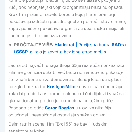
kontrole područja. Međutim, ubrzo se nalaze opkoljeni u
kući, dok neprijateljski vojnici organiziraju brutalnu opsadu.
Kroz film pratimo napetu borbu u kojoj hrabri branitelji
pokušavaju izdržati i poslati signal za pomoć. Istovremeno,
zapovjedništvo pokušava organizirati spasilačku misiju, ali
suočeno je s brojnim izazovima.
PROČITAJTE VIŠE:
Hladni rat
| Povijesna borba
SAD-a
i
SSSR-a
koja je završila bez ispaljenog metka
Jedna od najvećih snaga
Broja 55
je realističan prikaz rata.
Film ne glorificira sukob, već brutalno i emotivno prikazuje
što znači boriti se za domovinu u situaciji kada su izgledi
naizgled beznadni.
Kristijan Milić
koristi dinamičnu režiju
kako bi prenio kaos borbe, dok autentični dijalozi i snažna
gluma dodatno produbljuju emocionalnu težinu priče.
Posebno se ističe
Goran Bogdan
u ulozi vojnika čija
odlučnost i nesebičnost ostavljaju snažan dojam.
Osim ratnih scena, film “Broj 55” se bavi i ljudskim
aspektom sukoba