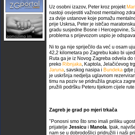
Uz osobni izazov, Peter kroz projekt
Mar
nastoji osvjestiti važnost mentalnog zdra
za dvije ustanove koje pomažu mentaln
prije Uskrsa, Peter je istrčao maratonsk
gradu susjedne Bosne i Hercegovine, S
problema s prijevozom uspio je odspavat
Ni to ga nije spriječilo da već u osam uju
42,2 kilometara po Zagrebu kako bi ujed
Ruta ga je iz Novog Zagreba odvela do
preko
Ribnjaka
, Kaptola, Jelačićevog tr
Jaruna
, savskog nasipa i
Bundeka
gdje j
je uskršnja nedjelja uglavnom rezervira
timu na poziv se pridružila grupica zagre
pružili podršku Peteru tijekom cijele rute
Zagreb je grad po mjeri trkača
"Ponosni smo što smo imali priliku ugost
prijatelje
Jessicu
i
Manola
. Ipak, najvi
nam se u dobrodošlici pridružili i naši pri