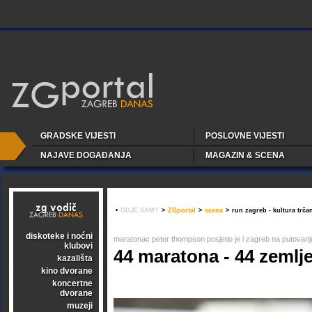
GRADSKE VIJESTI
POSLOVNE VIJESTI
NAJAVE DOGAĐANJA
MAGAZIN & SCENA
•
GDJE SAM?
>
ZGportal
>
scena
>
run zagreb - kultura trča
diskoteke i noćni
maratonac peter thompson posjetio je i zagreb na putovanju
klubovi
44 maratona - 44 zemlje
kazališta
kino dvorane
koncertne
dvorane
muzeji