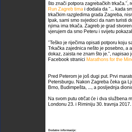
što znači potpora zagrebačkih trkača.", r
Run Zagreb tima
i dodala da "... kada s
trkačkim razgledima grada Zagreba, nism
Ipak, sami smo svjedoci da nam turisti 
njima ima trkača. Zagreb je grad stvoren
vjerujem da smo Peteru i svijetu pokazali 
"Teško je riječima opisati potporu koju 
Trkačka zajednica nešto je posebno, a 
dokaz, zaista ne znam što je.", napisao j
Facebook stranici
Marathons for the Min
Pred Peterom je još dugi put. Prvi marat
Petersburgu. Nakon Zagreba čeka ga Lju
Brno, Budimpešta, ..., a posljednja dion
Na svom putu otrčat će i dva službena m
Londonu 23. i Riminiju 30. travnja 2017.
Dodatne informacije: