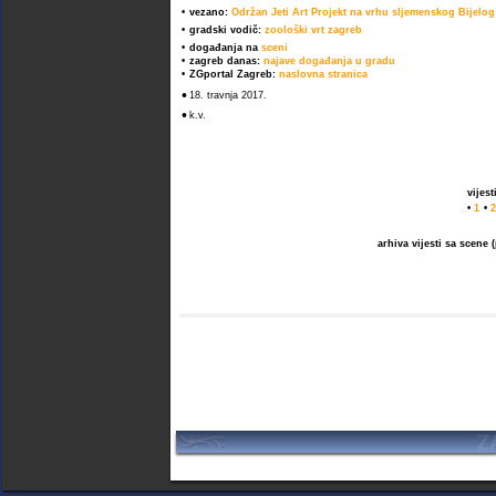
•
vezano:
Održan Jeti Art Projekt na vrhu sljemenskog Bijelog
•
gradski vodič:
zoološki vrt zagreb
•
događanja na
sceni
•
zagreb danas:
najave događanja u gradu
•
ZGportal Zagreb:
naslovna stranica
•
18. travnja 2017.
•
k.v.
vijes
•
1
•
2
arhiva vijesti sa scene