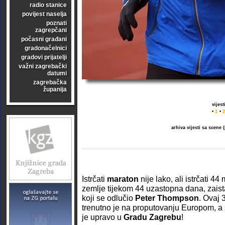
radio stanice
povijest naselja
poznati
zagrepčani
počasni građani
gradonačelnici
gradovi prijatelji
važni zagrebački
datumi
zagrebačka
županija
vijes
•
1
•
2
arhiva vijesti sa scene
Istrčati
maraton
nije lako, ali istrčati 4
zemlje tijekom 44 uzastopna dana, zaist
koji se odlučio
Peter Thompson
. Ovaj 
trenutno je na proputovanju Europom, a 
je upravo u
Gradu Zagrebu
!