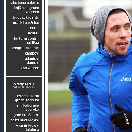
izložbene galerije
knjižnice grada
zagreba
trgovački centri
gradske tržnice
hoteli
hosteli
kulturni centri i
učilišta
kongresni centri
kampovi
studentski
domovi
zoo zagreb
osobna karta
grada zagreba
simboli grada
zagreba
gradske četvrti
poštanski brojevi
važniji brojevi
telefona