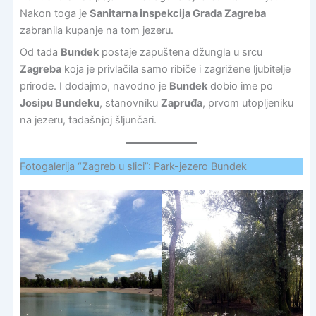
Nakon toga je
Sanitarna inspekcija Grada Zagreba
zabranila kupanje na tom jezeru.
Od tada
Bundek
postaje zapuštena džungla u srcu
Zagreba
koja je privlačila samo ribiče i zagrižene ljubitelje
prirode. I dodajmo, navodno je
Bundek
dobio ime po
Josipu Bundeku
, stanovniku
Zapruđa
, prvom utopljeniku
na jezeru, tadašnjoj šljunčari.
Fotogalerija “Zagreb u slici”: Park-jezero Bundek