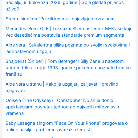
nedjelju, 9. kolovoza 2026. godine | Gdje gledati prijenos
uživo?
Silente singlom “Prije ili kasnije” najavljuje novi album
Mercedes-Benz GLE | Luksuzni SUV nasljednik M-Klase koji
već desetljećima postavlja standarde premium segmenta
Aloe vera | Sukulentna biljka poznata po svojim svojstvima i
jednostavnom uzgoju
Snajperist (Sniper) | Tom Berenger i Billy Zane u napetom
ratnom trileru koji je 1993. godine pokrenuo poznatu filmsku
franšizu
Aloe vera u stanu | Kako je uzgajati, zalijevati i pravilno
njegovati
Odiseja (The Odyssey) | Christopher Nolan je donio
spektakularni povratak jednog od najvećih mitova svih
vremena
Baby Lasagna singlom “Face On Your Phone” progovara o
online nasilju i problemu javne izloženosti