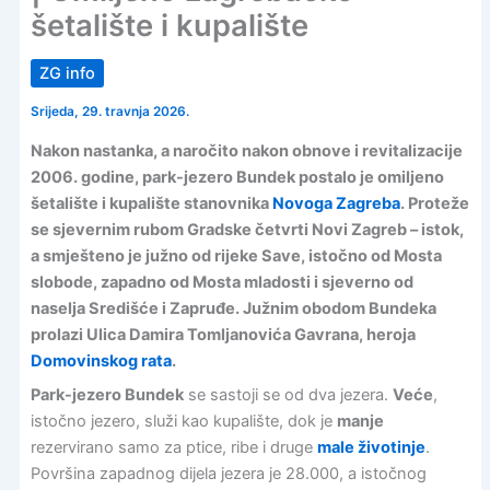
šetalište i kupalište
ZG info
Srijeda, 29. travnja 2026.
Nakon nastanka, a naročito nakon obnove i revitalizacije
2006. godine, park-jezero Bundek postalo je omiljeno
šetalište i kupalište stanovnika
Novoga Zagreba
. Proteže
se sjevernim rubom Gradske četvrti Novi Zagreb – istok,
a smješteno je južno od rijeke Save, istočno od Mosta
slobode, zapadno od Mosta mladosti i sjeverno od
naselja Središće i Zapruđe. Južnim obodom Bundeka
prolazi Ulica Damira Tomljanovića Gavrana, heroja
Domovinskog rata
.
Park-jezero Bundek
se sastoji se od dva jezera.
Veće
,
istočno jezero, služi kao kupalište, dok je
manje
rezervirano samo za ptice, ribe i druge
male životinje
.
Površina zapadnog dijela jezera je 28.000, a istočnog