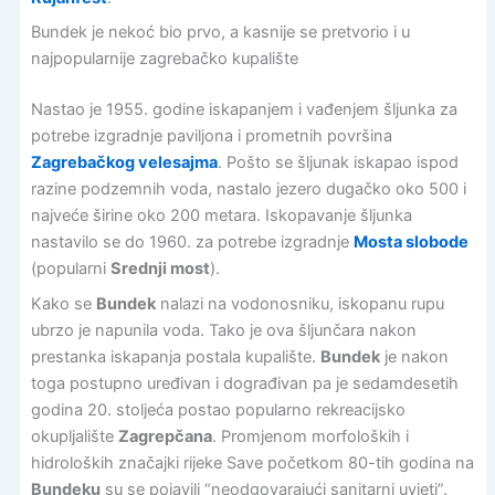
Bundek je nekoć bio prvo, a kasnije se pretvorio i u
najpopularnije zagrebačko kupalište
Nastao je 1955. godine iskapanjem i vađenjem šljunka za
potrebe izgradnje paviljona i prometnih površina
Zagrebačkog velesajma
. Pošto se šljunak iskapao ispod
razine podzemnih voda, nastalo jezero dugačko oko 500 i
najveće širine oko 200 metara. Iskopavanje šljunka
nastavilo se do 1960. za potrebe izgradnje
Mosta slobode
(popularni
Srednji most
).
Kako se
Bundek
nalazi na vodonosniku, iskopanu rupu
ubrzo je napunila voda. Tako je ova šljunčara nakon
prestanka iskapanja postala kupalište.
Bundek
je nakon
toga postupno uređivan i dograđivan pa je sedamdesetih
godina 20. stoljeća postao popularno rekreacijsko
okupljalište
Zagrepčana
. Promjenom morfoloških i
hidroloških značajki rijeke Save početkom 80-tih godina na
Bundeku
su se pojavili “neodgovarajući sanitarni uvjeti”.