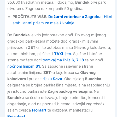
35.000 kvadratnih metara. I dodajmo,
Bundek
prvi park
otvoren u Zagrebu nakon punih 50 godina.
PROČITAJTE VIŠE:
Dežurni veterinar u Zagrebu
| Hitni
ambulantni prijam za male životinje
Do
Bundeka
je vrlo jednostavno doći. Do ovog miljenog
gradskog park-jezera možete doći gradskim javnim
prijevozom
ZET
-a i to autobusima sa Glavnog kolodovora,
autom, biciklom, pješice ili
TAXI
-jem
. S južne i istočne
strane možete doći
tramvajima linija
6
,
7
i
8
te po noći
noćnom linijom
31
. Sa zapadne i sjeverne strane
autobusnim linijama
ZET
-a koje kreću sa
Glavnog
kolodvora
i prelaze
rijeku
Savu
. Oko cijelog
Bundeka
osigurana su brojna parkirališna mjesta, a na raspolaganju
je i istočno parkiralište
Zagrebačkog velesajma
. Na
Bundeku
se često održavaju brojne priredbe, koncerti i
događanja, a od najpoznatijih ćemo izdvojiti zagrebački
sajam cvijeća
Floraart
te glazbenu manifestaciju
Rujanfest
.