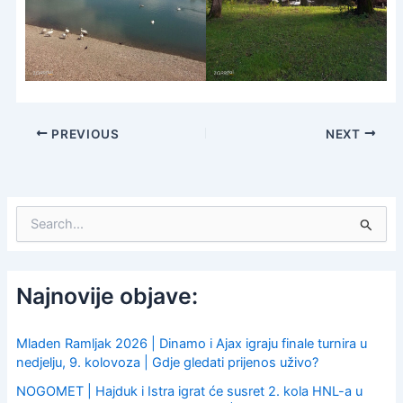
PREVIOUS
NEXT
S
e
a
r
c
Najnovije objave:
h
f
o
Mladen Ramljak 2026 | Dinamo i Ajax igraju finale turnira u
r
nedjelju, 9. kolovoza | Gdje gledati prijenos uživo?
:
NOGOMET | Hajduk i Istra igrat će susret 2. kola HNL-a u