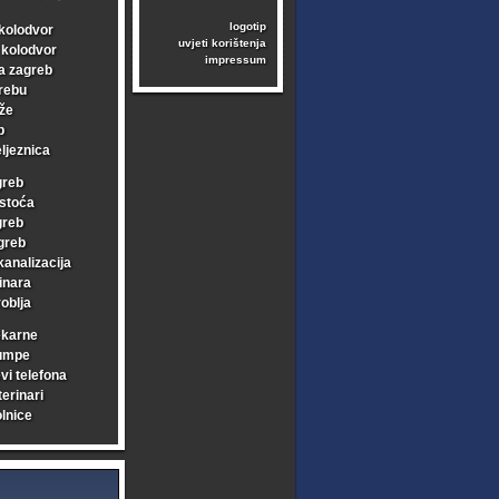
logotip
kolodvor
uvjeti korištenja
i kolodvor
impressum
a zagreb
rebu
že
b
ljeznica
greb
stoća
greb
greb
kanalizacija
inara
oblja
ekarne
umpe
vi telefona
erinari
lnice