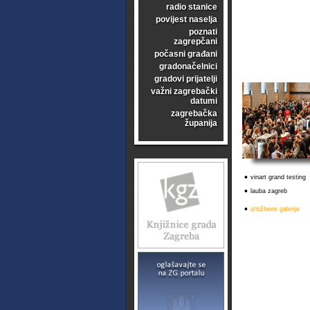
radio stanice
povijest naselja
poznati
zagrepčani
počasni građani
gradonačelnici
gradovi prijatelji
važni zagrebački
datumi
zagrebačka
županija
•
vinart grand testing
•
lauba zagreb
•
izložbene galerije