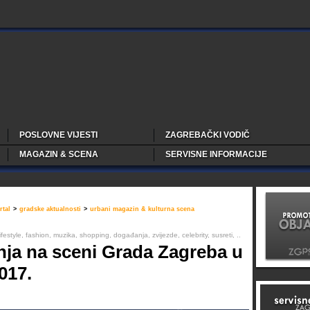
POSLOVNE VIJESTI
ZAGREBAČKI VODIČ
MAGAZIN & SCENA
SERVISNE INFORMACIJE
tal
>
gradske aktualnosti
>
urbani magazin & kulturna scena
festyle, fashion, muzika, shopping, događanja, zvijezde, celebrity, susreti, ..
ja na sceni Grada Zagreba u
2017.