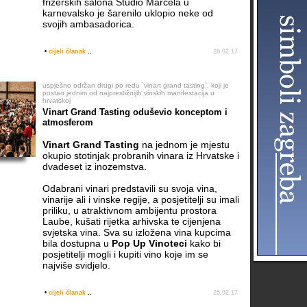
frizerskih salona Studio Marcela u
karnevalsko je šarenilo uklopio neke od
svojih ambasadorica.
•
cijeli članak
..
28.02.17
uspješno održan drugi po redu `vinart grand tasting`, koji je
postao jednim od najprestižnijih vinskih manifestacija u
hrvatskoj
Vinart Grand Tasting oduševio konceptom i
atmosferom
Vinart Grand Tasting
na jednom je mjestu
okupio stotinjak probranih vinara iz Hrvatske i
dvadeset iz inozemstva.
Odabrani vinari predstavili su svoja vina,
vinarije ali i vinske regije, a posjetitelji su imali
priliku, u atraktivnom ambijentu prostora
Laube, kušati rijetka arhivska te cijenjena
svjetska vina. Sva su izložena vina kupcima
bila dostupna u
Pop Up Vinoteci
kako bi
posjetitelji mogli i kupiti vino koje im se
najviše svidjelo.
•
cijeli članak
..
25.02.17