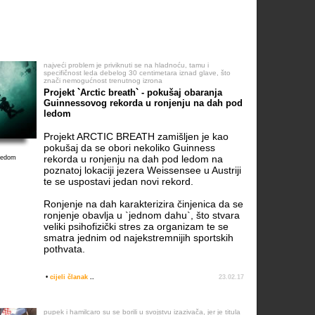
najveći problem je priviknuti se na hladnoću, tamu i
specifičnost leda debelog 30 centimetara iznad glave, što
znači nemogućnost trenutnog izrona
Projekt `Arctic breath` - pokušaj obaranja
Guinnessovog rekorda u ronjenju na dah pod
ledom
Projekt ARCTIC BREATH zamišljen je kao
pokušaj da se obori nekoliko Guinness
rekorda u ronjenju na dah pod ledom na
 ledom
poznatoj lokaciji jezera Weissensee u Austriji
te se uspostavi jedan novi rekord.
Ronjenje na dah karakterizira činjenica da se
ronjenje obavlja u `jednom dahu`, što stvara
veliki psihofizički stres za organizam te se
smatra jednim od najekstremnijih sportskih
pothvata.
•
cijeli članak
..
23.02.17
pupek i hamilcaro su se borili u svojstvu izazivača, jer je titula