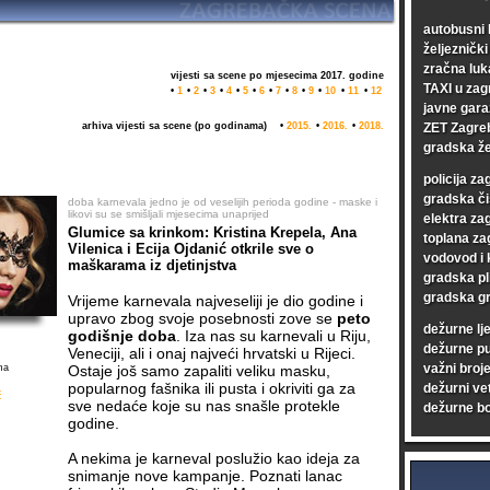
autobusni 
željezničk
zračna luk
vijesti sa scene po mjesecima 2017. godine
TAXI u zag
•
1
•
2
•
3
•
4
•
5
•
6
•
7
•
8
•
9
•
10
•
11
•
12
javne gara
arhiva vijesti sa scene (po godinama)
•
2015.
•
2016.
•
2018.
ZET Zagre
gradska že
policija za
gradska či
doba karnevala jedno je od veselijih perioda godine - maske i
likovi su se smišljali mjesecima unaprijed
elektra za
Glumice sa krinkom: Kristina Krepela, Ana
toplana za
Vilenica i Ecija Ojdanić otkrile sve o
vodovod i 
maškarama iz djetinjstva
gradska pl
gradska gr
Vrijeme karnevala najveseliji je dio godine i
upravo zbog svoje posebnosti zove se
peto
dežurne lj
godišnje doba
. Iza nas su karnevali u Riju,
dežurne p
Veneciji, ali i onaj najveći hrvatski u Rijeci.
važni broje
ma
Ostaje još samo zapaliti veliku masku,
popularnog fašnika ili pusta i okriviti ga za
dežurni vet
č
sve nedaće koje su nas snašle protekle
dežurne bo
godine.
A nekima je karneval poslužio kao ideja za
snimanje nove kampanje. Poznati lanac