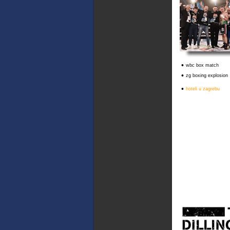
•
wbc box match
•
zg boxing explosion
•
hoteli u zagrebu