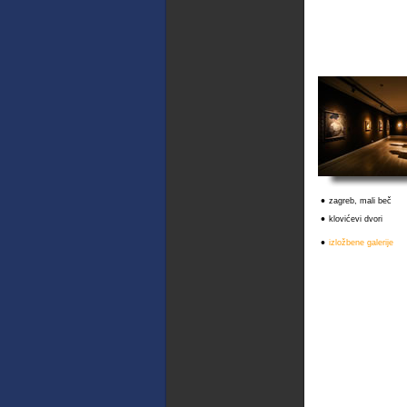
•
zagreb, mali beč
•
klovićevi dvori
•
izložbene galerije