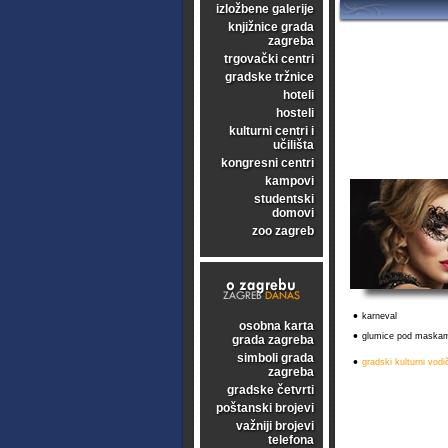
izložbene galerije
knjižnice grada
zagreba
trgovački centri
gradske tržnice
hoteli
hosteli
kulturni centri i
učilišta
kongresni centri
kampovi
studentski
domovi
zoo zagreb
•
karneval
osobna karta
•
glumice pod maska
grada zagreba
simboli grada
•
gradski kulturni vodi
zagreba
gradske četvrti
poštanski brojevi
važniji brojevi
telefona