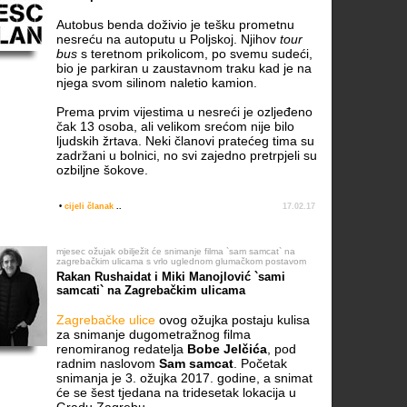
Autobus benda doživio je tešku prometnu
nesreću na autoputu u Poljskoj. Njihov
tour
bus
s teretnom prikolicom, po svemu sudeći,
bio je parkiran u zaustavnom traku kad je na
njega svom silinom naletio kamion.
Prema prvim vijestima u nesreći je ozljeđeno
čak 13 osoba, ali velikom srećom nije bilo
ljudskih žrtava. Neki članovi pratećeg tima su
zadržani u bolnici, no svi zajedno pretrpjeli su
ozbiljne šokove.
•
cijeli članak
..
17.02.17
mjesec ožujak obilježit će snimanje filma `sam samcat` na
zagrebačkim ulicama s vrlo uglednom glumačkom postavom
Rakan Rushaidat i Miki Manojlović `sami
samcati` na Zagrebačkim ulicama
Zagrebačke ulice
ovog ožujka postaju kulisa
za snimanje dugometražnog filma
renomiranog redatelja
Bobe Jelčića
, pod
radnim naslovom
Sam samcat
. Početak
snimanja je 3. ožujka 2017. godine, a snimat
će se šest tjedana na tridesetak lokacija u