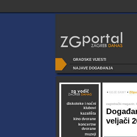
GRADSKE VIJESTI
NAJAVE DOGAĐANJA
•
GDJE SAM?
•
ZGpor
diskoteke i noćni
zagrebački magazin, li
klubovi
Događan
kazališta
veljači 
kino dvorane
koncertne
dvorane
muzeji