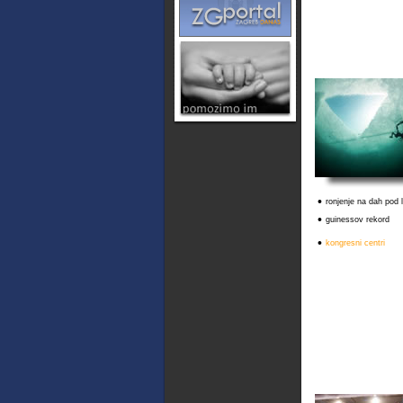
•
ronjenje na dah pod
•
guinessov rekord
•
kongresni centri