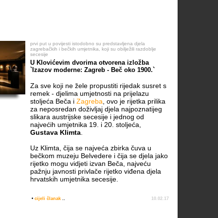
prvi put u povijesti istodobno su predstavljena djela
zagrebačkih i bečkih umjetnika, koji su obilježili razdoblje
secesije
U Klovićevim dvorima otvorena izložba
`Izazov moderne: Zagreb - Beč oko 1900.`
Za sve koji ne žele propustiti rijedak susret s
remek - djelima umjetnosti na prijelazu
stoljeća Beča i
Zagreba
, ovo je rijetka prilika
za neposredan doživljaj djela najpoznatijeg
slikara austrijske secesije i jednog od
najvećih umjetnika 19. i 20. stoljeća,
Gustava Klimta
.
Uz Klimta, čija se najveća zbirka čuva u
bečkom muzeju Belvedere i čija se djela jako
rijetko mogu vidjeti izvan Beča, najveću
pažnju javnosti privlače rijetko viđena djela
hrvatskih umjetnika secesije.
•
cijeli članak
..
10.02.17