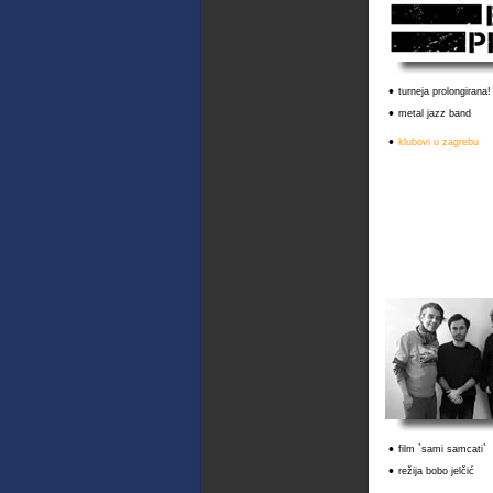
•
turneja prolongirana!
•
metal jazz band
•
klubovi u zagrebu
•
film `sami samcati`
•
režija bobo jelčić