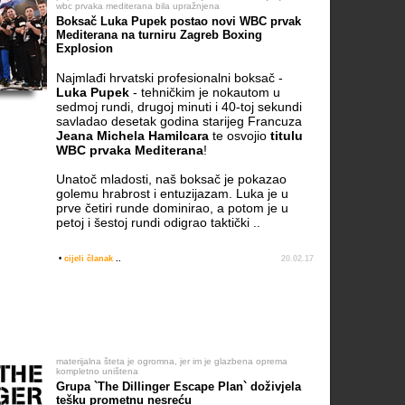
wbc prvaka mediterana bila upražnjena
Boksač Luka Pupek postao novi WBC prvak
Mediterana na turniru Zagreb Boxing
Explosion
Najmlađi hrvatski profesionalni boksač -
Luka Pupek
- tehničkim je nokautom u
sedmoj rundi, drugoj minuti i 40-toj sekundi
savladao desetak godina starijeg Francuza
Jeana Michela Hamilcara
te osvojio
titulu
WBC prvaka Mediterana
!
Unatoč mladosti, naš boksač je pokazao
golemu hrabrost i entuzijazam. Luka je u
prve četiri runde dominirao, a potom je u
petoj i šestoj rundi odigrao taktički ..
•
cijeli članak
..
20.02.17
materijalna šteta je ogromna, jer im je glazbena oprema
kompletno uništena
Grupa `The Dillinger Escape Plan` doživjela
tešku prometnu nesreću