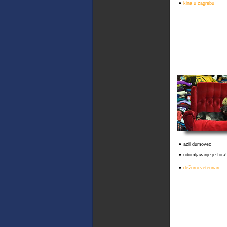
•
kina u zagrebu
•
azil dumovec
•
udomljavanje je fora!
•
dežurni veterinari