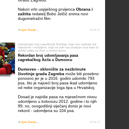
Gradu Zagrebu.
Nakon vrlo uspješnog prvijenca
Obrana i
zaštita
redatelj Bobo Jelčić snima novi
dugometražni film.
•
cijeli članak
..
15.02.17
prekobrojan broj napuštenih životinja, koje nisu izabrale biti
odbačene i neželjene, traži od svih nas dodatan trud kako bi
dobile priliku za život u novom domu
Rekordan broj udomljavanja pasa
zagrebačkog Azila u Dumovcu
Dumovec - sklonište za nezbrinute
životinje grada Zagreba
može biti posebno
ponosno jer je u 2016. godini udomilo 793
psa, što je najveći broj pasa ikad udomljeno
od neke organizacije toga tipa u Hrvatskoj.
Dosad je najviše pasa na mjesečnom nivou
udomljeno u kolovozu 2012. godine i to njih
99, no, ovogodišnji siječanj donio je novi
rekord - udomljena su 104 psa.
•
cijeli članak
..
12.02.17