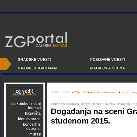
GRADSKE VIJESTI
POSLOVNE VIJESTI
NAJAVE DOGAĐANJA
MAGAZIN & SCENA
•
GDJE SAM?
•
ZGportal
>
gradske aktualnosti
>
urbani mag
diskoteke i noćni
zagrebački magazin, lifestyle, fashion, muzika, shopping, događ
klubovi
Događanja na sceni Gr
kazališta
studenom 2015.
kino dvorane
koncertne
dvorane
muzeji