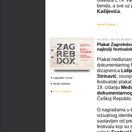
orkestra CTK Va
benda, a sve uz
Kašljevića
.
•
cijeli članak
..
vizual je rad rad dizajneri
Plakat Zagrebdox
najbolji festivals
Plakat međunaro
dokumentarnog 
dizajnerica
Lidi
Strinavić
, osvoj
•
nagrađen vizual
festivalski plak
•
dizajn plakata
19. izdanju
Među
•
kina u zagrebu
dokumentarnog
Češkoj Republici
O nagradama u ka
vizualnog identit
sastavljen od pr
festivala koji su 