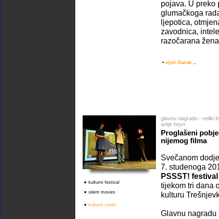
pojava. U preko
glumačkoga rada
ljepotica, otmjen
zavodnica, intele
razočarana žena,
•
cijeli članak
..
glavnu nagradu - veliki b
antje heyn
Proglašeni pobje
nijemog filma
Svečanom dodjel
7. studenoga 201
PSSST! festival
•
kulturni festival
tijekom tri dana
•
silent movies
kulturu Trešnjev
•
kulturni centri
Glavnu nagradu