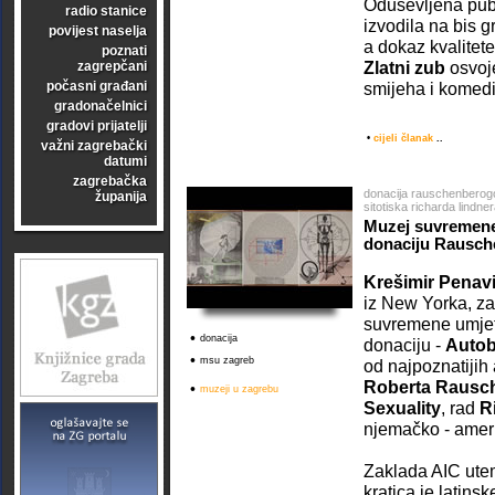
Oduševljena publ
radio stanice
izvodila na bis
povijest naselja
a dokaz kvalitet
poznati
Zlatni zub
osvoj
zagrepčani
počasni građani
smijeha i komedi
gradonačelnici
gradovi prijatelji
•
cijeli članak
..
važni zagrebački
datumi
zagrebačka
donacija rauschenberogove
županija
sitotiska richarda lindne
Muzej suvremene
donaciju Rausch
Krešimir Penav
iz New Yorka, 
suvremene umjetn
•
donacija
donaciju -
Autob
•
msu zagreb
od najpoznatijih
Roberta Rausc
•
muzeji u zagrebu
Sexuality
, rad
R
njemačko - ameri
Zaklada AIC utem
kratica je latins