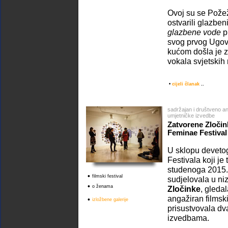
Ovoj su se Požež
ostvarili glazben
glazbene vode
p
svog prvog Ugov
kućom došla je z
vokala svjetskih
•
cijeli članak
..
sadržajan i društveno an
umjetničke izvedbe
Zatvorene Zločin
Feminae Festival
U sklopu deveto
Festivala koji je 
studenoga 2015. 
•
filmski festival
sudjelovala u ni
•
o ženama
Zločinke
, gleda
angažiran filmsk
•
izložbene galerije
prisustvovala d
izvedbama.