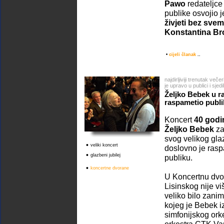
Pawo
redateljc
publike osvojio j
živjeti bez svem
Konstantina Br
•
cijeli članak
..
najdirljiviji trenutak več
je upravo u publici i sje
Željko Bebek u 
raspametio publi
Koncert
40 godi
Željko Bebek
za
svog velikog gla
•
veliki koncert
doslovno je ras
•
glazbeni jubilej
publiku.
•
koncertne dvorane
U Koncertnu dvo
Lisinskog nije v
veliko bilo zanim
kojeg je Bebek iz
simfonijskog ork