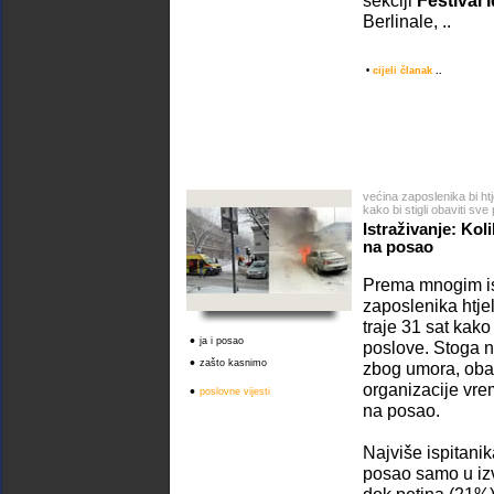
sekciji
Festival I
Berlinale, ..
•
cijeli članak
..
većina zaposlenika bi htj
kako bi stigli obaviti sve
Istraživanje: Kol
na posao
Prema mnogim is
zaposlenika htje
traje 31 sat kako 
•
ja i posao
poslove. Stoga n
•
zašto kasnimo
zbog umora, obav
organizacije vr
•
poslovne vijesti
na posao.
Najviše ispitanik
posao samo u iz