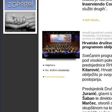
Inserviendo C
službi drugih`.
•
cijeli članak
..
temelji izgrađivani znan
skladatelja, muzikologa 
osnova za daljnji napre
Hrvatsko društvo
programom obilje
Svečanim progra
pod visokim pokr
predsjednice R
•
obljetnica
Kitarović
, Hrvat
•
hrv. društvo skladatelja
obilježilo je svoj
•
koncertne dvorane
postojanja.
Predsjednik Dru
Juranić
, glavni 
Šaban
te direk
Marčec
, otvoril
skupštinom na ko