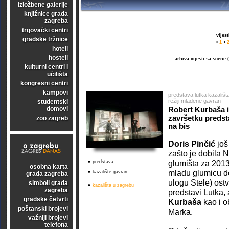
izložbene galerije
knjižnice grada
zagreba
trgovački centri
vijes
gradske tržnice
•
1
•
hoteli
hosteli
arhiva vijesti sa scene
kulturni centri i
učilišta
kongresni centri
kampovi
predstava lutka kazališt
režiji mladene gavran
studentski
domovi
Robert Kurbaša i
završetku predsta
zoo zagreb
na bis
Doris Pinčić
još
zašto je dobila 
•
glumišta za 2013
predstava
osobna karta
•
mladu glumicu do
kazalište gavran
grada zagreba
ulogu Stele) ost
simboli grada
•
kazališta u zagrebu
zagreba
predstavi Lutka, 
gradske četvrti
Kurbaša
kao i ob
poštanski brojevi
Marka.
važniji brojevi
telefona