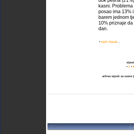
dok petina (21%
kasni. Problema
posao ima 13% is
barem jednom tj
10% priznaje da
dan.
•
cijeli članak
..
vijes
•
1
•
arhiva vijesti sa scene