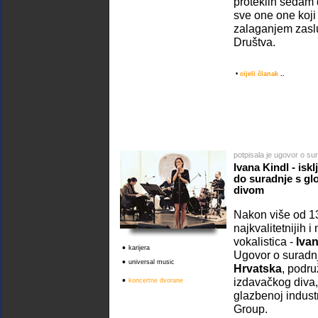
proteklih sedam 
sve one one koji
zalaganjem zasluž
Društva.
•
cijeli članak
..
potpisala je ugovor o su
Ivana Kindl - isk
do suradnje s gl
divom
Nakon više od 1
najkvalitetnijih i
vokalistica -
Ivan
•
karijera
Ugovor o suradn
•
universal music
Hrvatska
, podr
•
izdavačkog diva, 
koncertne dvorane
glazbenoj industr
Group.