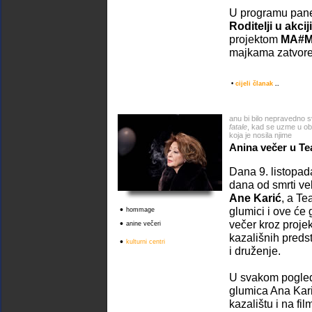
U programu pan
Roditelji u akciji
projektom
MA#
majkama zatvor
•
cijeli članak
..
anu bi bilo nepravedno 
fatale
, kad se uzme u obz
koja je nosila njime
Anina večer u Te
Dana 9. listopad
dana od smrti ve
Ane Karić
, a Te
•
glumici i ove će 
hommage
•
večer kroz projekc
anine večeri
kazališnih preds
•
kulturni centri
i druženje.
U svakom pogle
glumica Ana Kari
kazalištu i na fi