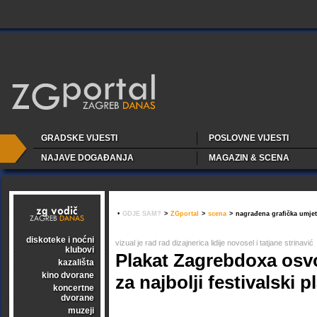
GRADSKE VIJESTI
POSLOVNE VIJESTI
NAJAVE DOGAĐANJA
MAGAZIN & SCENA
•
GDJE SAM?
>
ZGportal
>
scena
>
nagrađena grafička umje
diskoteke i noćni
vizual je rad rad dizajnerica lidije novosel i tatjane strinavić
klubovi
Plakat Zagrebdoxa osv
kazališta
kino dvorane
za najbolji festivalski p
koncertne
dvorane
muzeji