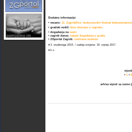
Dodatne informacije:
•
vezano:
11. ZagrebDox, međunarodni festival dokumentarnog
•
gradski vodič:
kino dvorane u zagrebu
•
događanja na
sceni
•
zagreb danas:
najave događanja u gradu
•
ZGportal Zagreb:
naslovna stranica
•
3. studenoga 2015. / zadnja izmjena: 19. srpnja 2017.
•
k.v.
vijes
•
1
•
2
arhiva vijesti sa scene