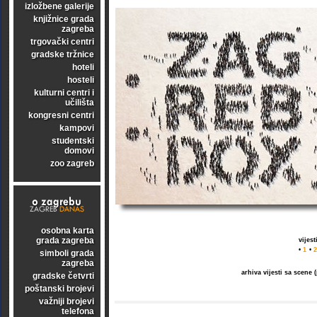
izložbene galerije
knjižnice grada
zagreba
trgovački centri
gradske tržnice
hoteli
hosteli
kulturni centri i
učilišta
kongresni centri
kampovi
studentski
domovi
zoo zagreb
osobna karta
grada zagreba
vijes
•
1
•
2
simboli grada
zagreba
arhiva vijesti sa scene
gradske četvrti
poštanski brojevi
važniji brojevi
telefona