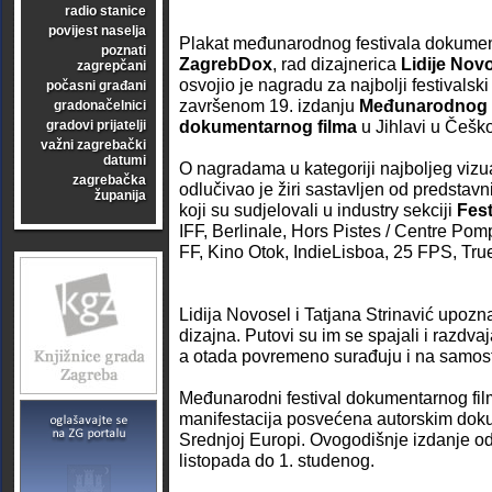
radio stanice
povijest naselja
Plakat međunarodnog festivala dokumen
poznati
ZagrebDox
, rad dizajnerica
Lidije Nov
zagrepčani
osvojio je nagradu za najbolji festivalsk
počasni građani
završenom 19. izdanju
Međunarodnog f
gradonačelnici
dokumentarnog filma
u Jihlavi u Češko
gradovi prijatelji
važni zagrebački
datumi
O nagradama u kategoriji najboljeg vizua
zagrebačka
odlučivao je žiri sastavljen od predstavni
županija
koji su sudjelovali u industry sekciji
Fest
IFF, Berlinale, Hors Pistes / Centre Pom
FF, Kino Otok, IndieLisboa, 25 FPS, True
Lidija Novosel i Tatjana Strinavić upozn
dizajna. Putovi su im se spajali i razdvaj
a otada povremeno surađuju i na samost
Međunarodni festival dokumentarnog film
manifestacija posvećena autorskim doku
Srednjoj Europi. Ovogodišnje izdanje od
listopada do 1. studenog.