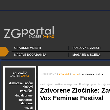
GRADSKE VIJESTI
POSLOVNE VIJESTI
NAJAVE DOGAĐANJA
MAGAZIN & SCENA
•
GDJE SAM?
>
ZGportal
>
scena
>
vox feminae festival
diskoteke i noćni
sadržajan i društveno angažiran filmski program te dvije u
klubovi
Zatvorene Zločinke: Za
kazališta
kino dvorane
Vox Feminae Festival
koncertne
dvorane
muzeji