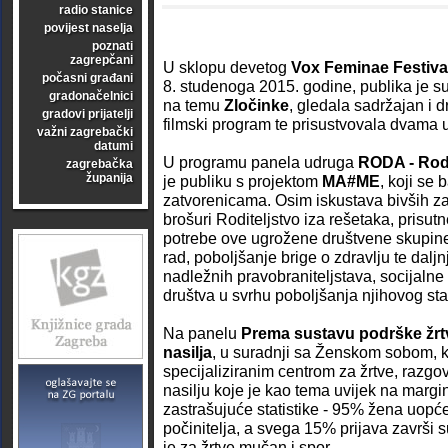
radio stanice
povijest naselja
poznati
zagrepčani
U sklopu devetog
Vox Feminae Festiva
počasni građani
8. studenoga 2015. godine, publika je s
gradonačelnici
na temu
Zločinke
, gledala sadržajan i 
gradovi prijatelji
filmski program te prisustvovala dvama
važni zagrebački
datumi
U programu panela udruga
RODA - Rodit
zagrebačka
županija
je publiku s projektom
MA#ME
, koji se
zatvorenicama. Osim iskustava bivših z
brošuri Roditeljstvo iza rešetaka, prisu
potrebe ove ugrožene društvene skupine
rad, poboljšanje brige o zdravlju te dal
nadležnih pravobraniteljstava, socijalne
društva u svrhu poboljšanja njihovog sta
Na panelu
Prema sustavu podrške žr
nasilja
, u suradnji sa Ženskom sobom, 
specijaliziranim centrom za žrtve, razg
nasilju koje je kao tema uvijek na margin
zastrašujuće statistike - 95% žena uopće 
počinitelja, a svega 15% prijava završi
je za žrtve mučan i spor.