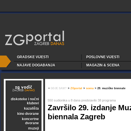
GRADSKE VIJESTI
POSLOVNE VIJESTI
NAJAVE DOGAĐANJA
MAGAZIN & SCENA
•
GDJE SAM?
>
ZGportal
>
scena
>
29. muzičko biennale
diskoteke i noćni
550 sudionika u 8 dana predstavilo 38 programa
klubovi
Završilo 29. izdanje Mu
kazališta
kino dvorane
biennala Zagreb
koncertne
dvorane
muzeji