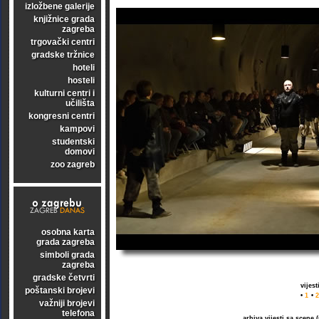
izložbene galerije
knjižnice grada
zagreba
trgovački centri
gradske tržnice
hoteli
hosteli
kulturni centri i
učilišta
kongresni centri
kampovi
studentski
domovi
zoo zagreb
osobna karta
grada zagreba
simboli grada
zagreba
gradske četvrti
vijes
poštanski brojevi
•
1
•
2
važniji brojevi
telefona
arhiva vijesti sa scene