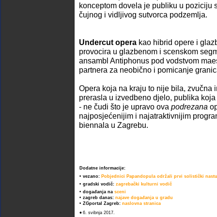
konceptom dovela je publiku u poziciju 
čujnog i vidljivog sutvorca podzemlja.
Undercut opera
kao hibrid opere i glaz
provocira u glazbenom i scenskom segm
ansambl Antiphonus pod vodstvom maest
partnera za neobično i pomicanje granic
Opera koja na kraju to nije bila, zvučna i
prerasla u izvedbeno djelo, publika koja
- ne čudi što je upravo ova
podrezana
op
najposjećenijim i najatraktivnijim prog
biennala u Zagrebu.
Dodatne informacije:
•
vezano:
Pobjednici Papandopula održali prvi solistički nastu
•
gradski vodič:
zagrebački kulturni vodič
•
događanja na
sceni
•
zagreb danas:
najave događanja u gradu
•
ZGportal Zagreb:
naslovna stranica
•
6. svibnja 2017.