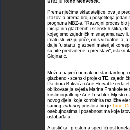
a režiju
Rene Medvešek
.
Prema riječima skladateljice, ova je pred
izazov, a prema broju posjetitelja jedan o
programa MBZ-a. "Razvojni proces bio je
inicijalnih glazbenih i scenskih slika, d
kojeg smo zajedničkim snagama razvili.
imali istu viziju priče, on s vizualne, a j
da je `u startu` glazbeni materijal kores
su bile predviđene u predstavi", istaknul
Glojnarić.
Možda najveći odmak od standardnog i u
glazbeno - scenski projekt
TE
, zajedničk
Dalibora Bukvića i Ane Horvat te redatel
oblikovatelja svjetla Marina Frankole te 
kostimografkinje Ane Trischler. Mjesto n
novog djela, koje kombinira različite ele
samog
zadanog
prostora bio je
Tunel Gr
osebujnostima i posebnostima koje isto
oslobađaju.
Akustička i prostorna specifičnost tune