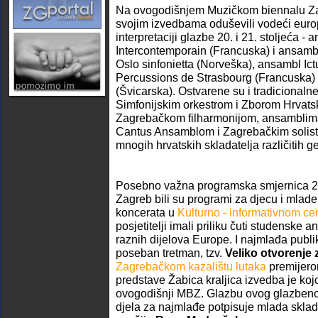
Na ovogodišnjem Muzičkom biennalu Zag
svojim izvedbama oduševili vodeći eur
interpretaciji glazbe 20. i 21. stoljeća -
Intercontemporain (Francuska) i ansam
Oslo sinfonietta (Norveška), ansambl Ictu
Percussions de Strasbourg (Francuska) te
(Švicarska). Ostvarene su i tradicionaln
Simfonijskim orkestrom i Zborom Hrvatske
Zagrebačkom filharmonijom, ansamblim
Cantus Ansamblom i Zagrebačkim solist
mnogih hrvatskih skladatelja različitih g
Posebno važna programska smjernica 2
Zagreb bili su programi za djecu i mlade
koncerata u
Kulturno - informativnom ce
posjetitelji imali priliku čuti studenske 
raznih dijelova Europe. I najmlađa publ
poseban tretman, tzv.
Veliko otvorenje
Zagrebačkom kazalištu lutaka
premijero
predstave Žabica kraljica izvedba je ko
ovogodišnji MBZ. Glazbu ovog glazben
djela za najmlađe potpisuje mlada sklad