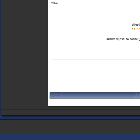
•
k.v.
vijes
•
1
•
2
arhiva vijesti sa scene