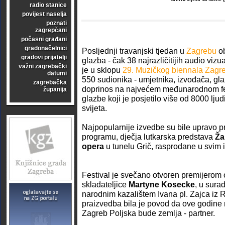
radio stanice
povijest naselja
poznati
zagrepčani
počasni građani
gradonačelnici
Posljednji travanjski tjedan u
Zagrebu
ob
gradovi prijatelji
glazba - čak 38 najrazličitijih audio viz
važni zagrebački
je u sklopu
29. Muzičkog biennala Zagr
datumi
550 sudionika - umjetnika, izvođača, gla
zagrebačka
doprinos na najvećem međunarodnom fe
županija
glazbe koji je posjetilo više od 8000 ljudi
svijeta.
Najpopularnije izvedbe su bile upravo p
programu, dječja lutkarska predstava
Ža
opera
u tunelu Grič, rasprodane u svim 
Festival je svečano otvoren premijerom
skladateljice
Martyne Kosecke
, u sura
narodnim kazalištem Ivana pl. Zajca iz 
praizvedba bila je povod da ove godin
Zagreb Poljska bude zemlja - partner.