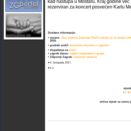
kad nastupa u Mostaru. Kraj godine već 
rezerviran za koncert posvećen Karlu Me
Dodatne informacije:
•
vezano:
Jazz pijanist Zvjezdan Ružić održao je sa svojim se
2016.
•
gradski vodič:
koncertne dvorane u zagrebu
•
događanja na
sceni
•
zagreb danas:
najave događanja u gradu
•
ZGportal Zagreb:
naslovna stranica
•
4. listopada 2017.
•
k.v.
vijes
•
1
•
2
arhiva vijesti sa scene