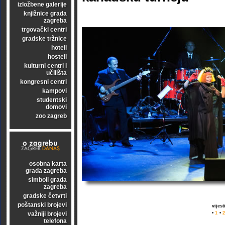
izložbene galerije
knjižnice grada
zagreba
trgovački centri
gradske tržnice
hoteli
hosteli
kulturni centri i
učilišta
kongresni centri
kampovi
studentski
domovi
zoo zagreb
osobna karta
grada zagreba
simboli grada
zagreba
gradske četvrti
poštanski brojevi
vijes
važniji brojevi
•
1
•
2
telefona