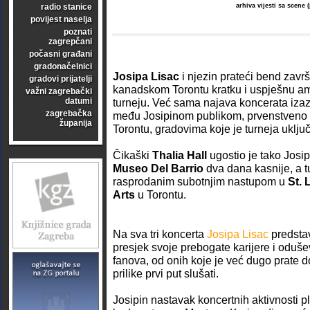
radio stanice
arhiva vijesti sa scene
povijest naselja
poznati
zagrepčani
počasni građani
gradonačelnici
Josipa Lisac
i njezin prateći bend zavr
gradovi prijatelji
kanadskom Torontu kratku i uspješnu a
važni zagrebački
datumi
turneju. Već sama najava koncerata izaz
zagrebačka
među Josipinom publikom, prvenstveno 
županija
Torontu, gradovima koje je turneja uključ
Čikaški
Thalia Hall
ugostio je tako Josip
Museo Del Barrio
dva dana kasnije, a tu
rasprodanim subotnjim nastupom u
St. 
Arts
u Torontu.
Na sva tri koncerta
Josipa Lisac
predstav
presjek svoje prebogate karijere i oduše
fanova, od onih koje je već dugo prate do
prilike prvi put slušati.
Josipin nastavak koncertnih aktivnosti pl