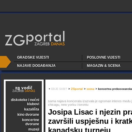
GRADSKE VIJESTI
POSLOVNE VIJESTI
NAJAVE DOGAĐANJA
MAGAZIN & SCENA
•
GDJE SAM?
>
ZGportal
>
scena
>
koncertna prekooceanska
diskoteke i noćni
sama najava koncerata izazvala je ogroman interes među 
klubovi
chicagu, new yorku i torontu
kazališta
Josipa Lisac i njezin p
kino dvorane
završili uspješnu i kra
koncertne
dvorane
kanadsku turneju
muzeji