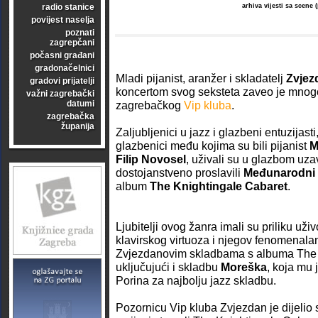
radio stanice
arhiva vijesti sa scene
povijest naselja
poznati
zagrepčani
počasni građani
gradonačelnici
Mladi pijanist, aranžer i skladatelj
Zvjez
gradovi prijatelji
koncertom svog seksteta zaveo je mnog
važni zagrebački
datumi
zagrebačkog
Vip kluba
.
zagrebačka
županija
Zaljubljenici u jazz i glazbeni entuzijasti
glazbenici među kojima su bili pijanist
M
Filip Novosel
, uživali su u glazbom uzav
dostojanstveno proslavili
Međunarodni 
album
The Knightingale Cabaret
.
Ljubitelji ovog žanra imali su priliku uži
klavirskog virtuoza i njegov fenomenalan 
Zvjezdanovim skladbama s albuma The 
uključujući i skladbu
Moreška
, koja mu 
Porina za najbolju jazz skladbu.
Pozornicu Vip kluba Zvjezdan je dijelio 