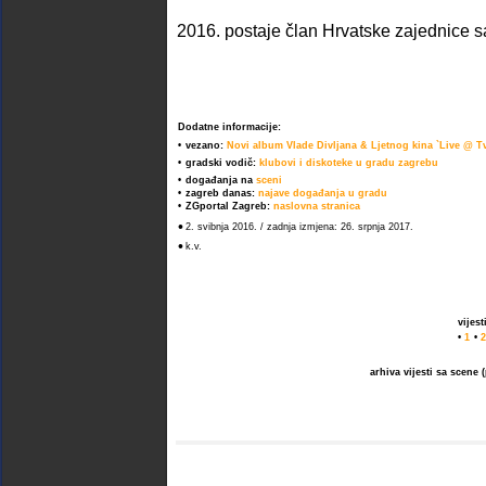
2016. postaje član Hrvatske zajednice s
Dodatne informacije:
•
vezano:
Novi album Vlade Divljana & Ljetnog kina `Live @ Tv
•
gradski vodič:
klubovi i diskoteke u gradu zagrebu
•
događanja na
sceni
•
zagreb danas:
najave događanja u gradu
•
ZGportal Zagreb:
naslovna stranica
•
2. svibnja 2016. / zadnja izmjena: 26. srpnja 2017.
•
k.v.
vijes
•
1
•
2
arhiva vijesti sa scene