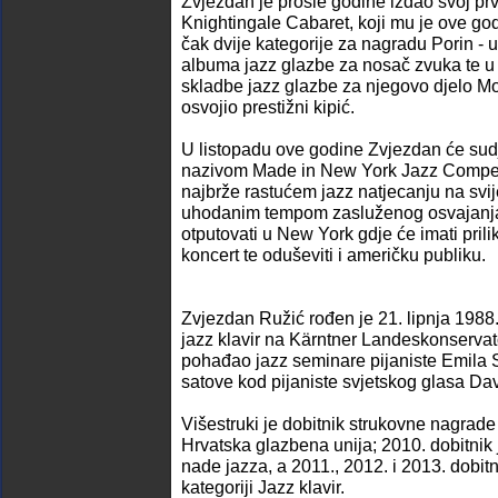
Zvjezdan je prošle godine izdao svoj pr
Knightingale Cabaret, koji mu je ove go
čak dvije kategorije za nagradu Porin - u
albuma jazz glazbe za nosač zvuka te u 
skladbe jazz glazbe za njegovo djelo Mor
osvojio prestižni kipić.
U listopadu ove godine Zvjezdan će sudj
nazivom Made in New York Jazz Competi
najbrže rastućem jazz natjecanju na svij
uhodanim tempom zasluženog osvajanja
otputovati u New York gdje će imati pril
koncert te oduševiti i američku publiku.
Zvjezdan Ružić rođen je 21. lipnja 1988.
jazz klavir na Kärntner Landeskonservato
pohađao jazz seminare pijaniste Emila S
satove kod pijaniste svjetskog glasa Da
Višestruki je dobitnik strukovne nagrade
Hrvatska glazbena unija; 2010. dobitnik 
nade jazza, a 2011., 2012. i 2013. dobit
kategoriji Jazz klavir.