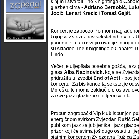
s njim i stvarali The Knightingale Cabar
glazbenicima -
Adriano Bernobić
,
Luka
Jocić
,
Lenart Krečič
i
Tomaž Gajšt
.
Koncert je započeo Porinom nagrađen
kojoj se Zvjezdanov sekstet od prvih tak
punome sjaju i osvojio ovacije mnogobro
su skladbe The Knightingale Cabaret, Bi
Linđo.
Večer je uljepšala posebna gošća, jazz
glasa
Alba Nacinovich
, koja se Zvjezd
pridružila u izvedbi
End of Act I
- poslje
koncertu. Za bis koncerta sekstet je ods
Morešku te njome zaključio proslavu ov
za sve jazz glazbenike diljem svijeta.
Prepun zagrebački Vip klub ispunjen po
energičnom svirkom Zvjezdan Ružić Seks
publikom jazz zaljubljenika i jazz glazb
prizor koji će svima još dugo ostati u li
sjajnim koncertom Zvjezdana Ružića Zag