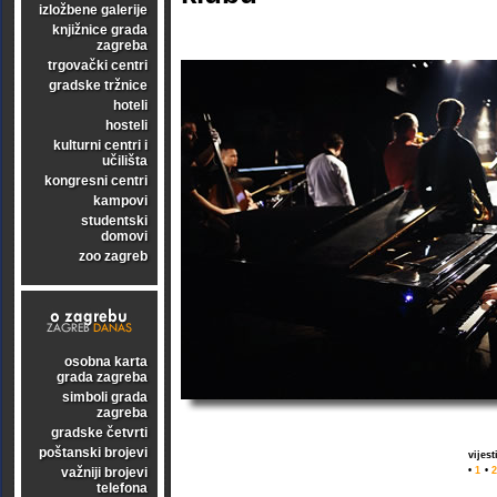
izložbene galerije
knjižnice grada
zagreba
trgovački centri
gradske tržnice
hoteli
hosteli
kulturni centri i
učilišta
kongresni centri
kampovi
studentski
domovi
zoo zagreb
osobna karta
grada zagreba
simboli grada
zagreba
gradske četvrti
poštanski brojevi
vijes
važniji brojevi
•
1
•
2
telefona