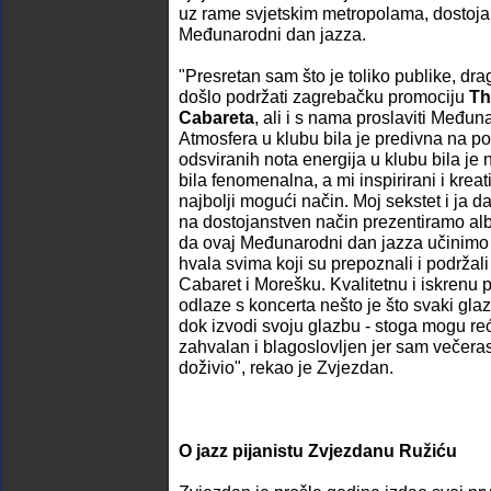
uz rame svjetskim metropolama, dostoja
Međunarodni dan jazza.
"Presretan sam što je toliko publike, drag
došlo podržati zagrebačku promociju
Th
Cabareta
, ali i s nama proslaviti Međun
Atmosfera u klubu bila je predivna na poz
odsviranih nota energija u klubu bila je 
bila fenomenalna, a mi inspirirani i kreat
najbolji mogući način. Moj sekstet i ja 
na dostojanstven način prezentiramo alb
da ovaj Međunarodni dan jazza učinimo
hvala svima koji su prepoznali i podrža
Cabaret i Morešku. Kvalitetnu i iskrenu pu
odlaze s koncerta nešto je što svaki glaz
dok izvodi svoju glazbu - stoga mogu re
zahvalan i blagoslovljen jer sam večeras
doživio", rekao je Zvjezdan.
O jazz pijanistu Zvjezdanu Ružiću