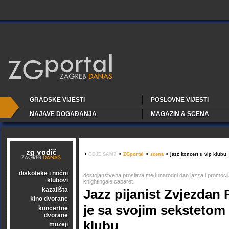
GRADSKE VIJESTI
POSLOVNE VIJESTI
NAJAVE DOGAĐANJA
MAGAZIN & SCENA
•
GDJE SAM?
>
ZGportal
>
scena
>
jazz koncert u vip klubu
diskoteke i noćni
dostojanstvena proslava međunarodni dan jazza i promoci
klubovi
knightingale cabaret`
kazališta
Jazz pijanist Zvjezdan
kino dvorane
je sa svojim sekstetom
koncertne
dvorane
klubu
muzeji