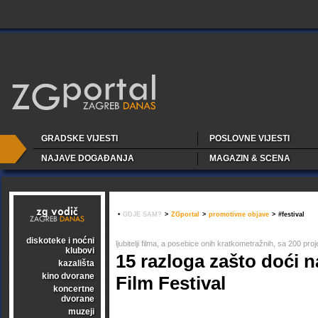
GRADSKE VIJESTI
POSLOVNE VIJESTI
NAJAVE DOGAĐANJA
MAGAZIN & SCENA
•
GDJE SAM?
>
ZGportal
>
promotivne objave
>
#festival
diskoteke i noćni
ljubitelji filma, a posebice onih kratkometražnih, sa 200 pro
klubovi
15 razloga zašto doći n
kazališta
kino dvorane
Film Festival
koncertne
dvorane
muzeji