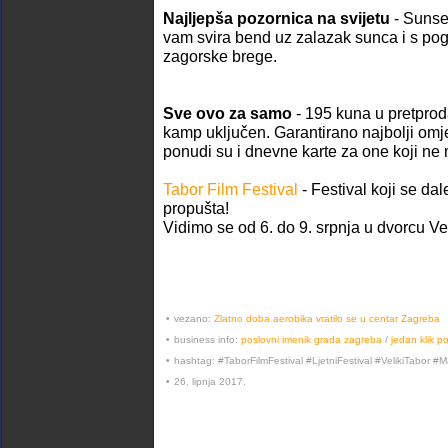
Najljepša pozornica na svijetu
- Sunset
vam svira bend uz zalazak sunca i s po
zagorske brege.
Sve ovo za samo
- 195 kuna u pretprod
kamp uključen. Garantirano najbolji omjer
ponudi su i dnevne karte za one koji ne
Tabor Film Festival
- Festival koji se dal
propušta!
Vidimo se od 6. do 9. srpnja u dvorcu Vel
•
vezano:
Zlatno doba aerobika vratilo se u centar Zagreba
•
business info:
poslovni imenik grada zagreba
/
jedan klik p
•
hashtag: #TaborFilmFestival #LjetniFestival #VelikiTabor #
•
26. lipnja 2017.