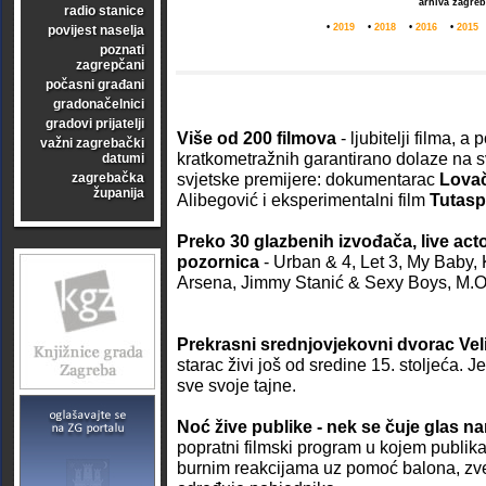
arhiva zagre
radio stanice
•
2019
•
2018
•
2016
•
2015
povijest naselja
poznati
zagrepčani
počasni građani
gradonačelnici
gradovi prijatelji
Više od 200 filmova
- ljubitelji filma, a
važni zagrebački
kratkometražnih garantirano dolaze na s
datumi
svjetske premijere: dokumentarac
Lovač
zagrebačka
županija
Alibegović i eksperimentalni film
Tutasp
Preko 30 glazbenih izvođača, live act
pozornica
- Urban & 4, Let 3, My Baby, K
Arsena, Jimmy Stanić & Sexy Boys, M.O.
Prekrasni srednjovjekovni dvorac Vel
starac živi još od sredine 15. stoljeća. 
sve svoje tajne.
Noć žive publike - nek se čuje glas n
popratni filmski program u kojem publika
burnim reakcijama uz pomoć balona, zveč