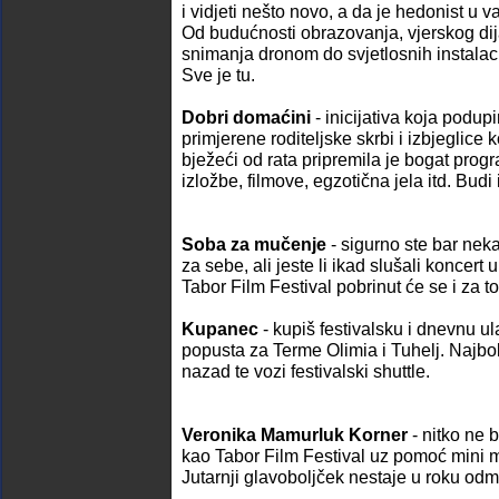
i vidjeti nešto novo, a da je hedonist u 
Od budućnosti obrazovanja, vjerskog dij
snimanja dronom do svjetlosnih instalaci
Sve je tu.
Dobri domaćini
- inicijativa koja podup
primjerene roditeljske skrbi i izbjeglice
bježeći od rata pripremila je bogat progr
izložbe, filmove, egzotična jela itd. Budi
Soba za mučenje
- sigurno ste bar neka
za sebe, ali jeste li ikad slušali koncert
Tabor Film Festival pobrinut će se i za to
Kupanec
- kupiš festivalsku i dnevnu u
popusta za Terme Olimia i Tuhelj. Najb
nazad te vozi festivalski shuttle.
Veronika Mamurluk Korner
- nitko ne 
kao Tabor Film Festival uz pomoć mini m
Jutarnji glavoboljček nestaje u roku od