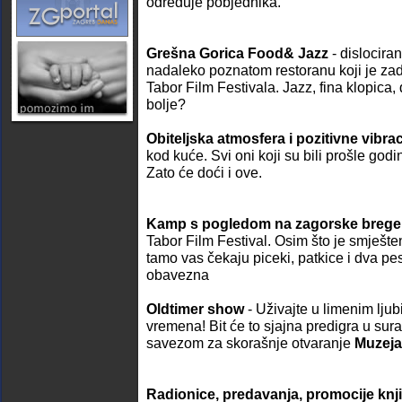
određuje pobjednika.
Grešna Gorica Food& Jazz
- dislocira
nadaleko poznatom restoranu koji je zad
Tabor Film Festivala. Jazz, fina klopica,
bolje?
Obiteljska atmosfera i pozitivne vibrac
kod kuće. Svi oni koji su bili prošle godi
Zato će doći i ove.
Kamp s pogledom na zagorske brege
Tabor Film Festival. Osim što je smješt
tamo vas čekaju piceki, patkice i dva pes
obavezna
Oldtimer show
- Uživajte u limenim ljub
vremena! Bit će to sjajna predigra u sur
savezom za skorašnje otvaranje
Muzeja
Radionice, predavanja, promocije knji