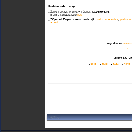
Dodatne informacije:
•
želite li objaviti promotivni članak za
ZGportalu
?
molimo konktaktirajte
nas
!
•
ZGportal Zagreb / ostali sadržaji:
naslovna
stranica
,
poslovne
vijesti
zagrebačke
poslovn
•
1
•
arhiva zagre
•
2019
•
2018
•
2016
•
2015