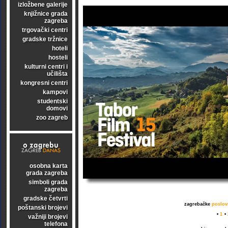
izložbene galerije
knjižnice grada
zagreba
trgovački centri
gradske tržnice
hoteli
hosteli
kulturni centri i
učilišta
kongresni centri
kampovi
studentski
domovi
zoo zagreb
osobna karta
grada zagreba
simboli grada
zagreba
gradske četvrti
zagrebačke
poslovn
poštanski brojevi
•
1
•
važniji brojevi
telefona