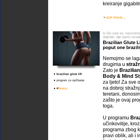
kreiranje gigabit
•
cijeli članak
..
to što vam se, nazovimo
objesilo, nije samo vizu
Brazilian Glute 
poput one brazil
Nemojmo se laga
drugima u
stražn
Zato je
Brazilia
•
brazilian glute lift
Body & Mind St
•
program za vježbanje
za ljeto! Za sve 
na dobroj stražnj
•
#
fitness
teretani, donosi
zašto je ovaj pr
toga.
U programu
Braz
učinkovitije, kro
programa zbog ko
pravi oblik, ali i