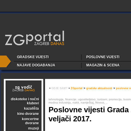
GRADSKE VIJESTI
POSLOVNE VIJESTI
NAJAVE DOGAĐANJA
MAGAZIN & SCENA
•
GDJE SAM?
•
ZGportal
>
gradske aktualnosti
>
poslovne vi
diskoteke i noćni
tehnologija, financije, ugostiteljstvo, turizam, promocija, busi
modna industrija, nakit, namještaj, fitness, ..
klubovi
Poslovne vijesti Grada
kazališta
kino dvorane
veljači 2017.
koncertne
dvorane
muzeji