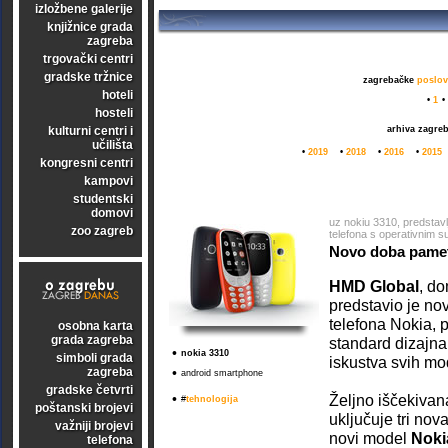
izložbene galerije
knjižnice grada
zagreba
trgovački centri
gradske tržnice
zagrebačke
poslov
hoteli
•
1
•
hosteli
kulturni centri i
arhiva zagre
učilišta
•
2019
•
2018
•
2016
•
2015
kongresni centri
kampovi
studentski
domovi
uz nokiu 3310, predstav
zoo zagreb
telefona s operativnim 
Novo doba pamet
HMD Global
, d
predstavio je no
telefona Nokia, p
osobna karta
grada zagreba
standard dizajna,
•
nokia 3310
simboli grada
iskustva svih mo
zagreba
•
android smartphone
gradske četvrti
•
Željno iščekivana
#
tehnologija
poštanski brojevi
uključuje tri nov
važniji brojevi
novi model
Noki
telefona