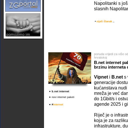
Napolitanki s j
slasnih Napolitan
•
cijeli članak
..
ponuda vrijedi za više o
hrvatskoj
B.net internet p
brzinu interneta 
Vipnet
i
B.net
s 
generacije dost
kućanstava nudi 
•
b.net internet
mreža je već da
•
novi internet paketi
do 1Gbit/s i ostv
agende 2025 i gi
•
#
internet
Riječ je o infras
koja je za razli
infrastrukture, d