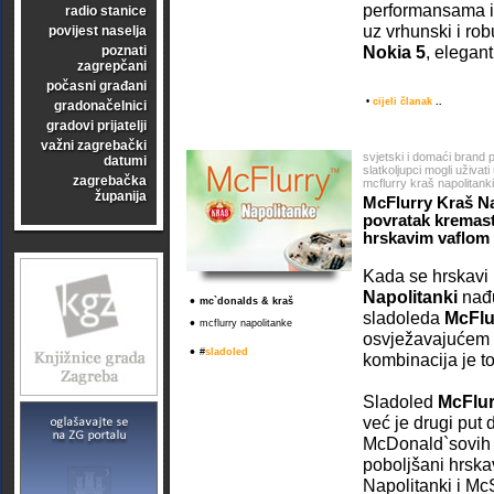
performansama i
radio stanice
uz vrhunski i rob
povijest naselja
Nokia 5
, elegant
poznati
zagrepčani
počasni građani
•
cijeli članak
..
gradonačelnici
gradovi prijatelji
važni zagrebački
svjetski i domaći brand 
datumi
slatkoljupci mogli uživat
zagrebačka
mcflurry kraš napolitank
županija
McFlurry Kraš Na
povratak kremast
hrskavim vaflom
Kada se hrskavi
Napolitanki
nađu
•
mc`donalds & kraš
sladoleda
McFlu
•
mcflurry napolitanke
osvježavajućem
•
#
sladoled
kombinacija je to 
Sladoled
McFlur
već je drugi put
McDonald`sovih r
poboljšani hrska
Napolitanki i M