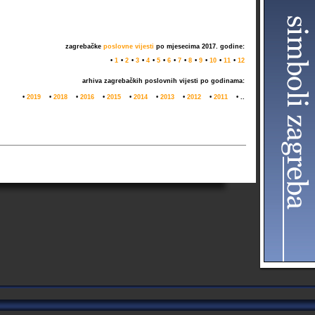
zagrebačke
poslovne vijesti
po mjesecima 2017. godine:
•
1
•
2
•
3
•
4
•
5
•
6
•
7
•
8
•
9
•
10
•
11
•
12
arhiva zagrebačkih
poslovnih vijesti
po godinama:
•
2019
•
2018
•
2016
•
2015
•
2014
•
2013
•
2012
•
2011
• ..