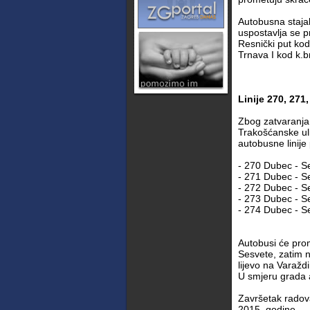
Autobusna stajali
uspostavlja se pr
Resnički put kod 
Trnava I kod k.b
Linije 270, 271
Zbog zatvaranja 
Trakošćanske uli
autobusne linije
- 270 Dubec - S
- 271 Dubec - S
- 272 Dubec - S
- 273 Dubec - S
- 274 Dubec - S
Autobusi će pro
Sesvete, zatim n
lijevo na Varažd
U smjeru grada 
Završetak radova
2015. godine.