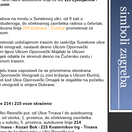
komir
.
dova na mostu u Sunekovoj ulici, od 9 sati u
 studenoga, do očekivanog završetka radova u četvrtak,
obusna linija
209 Dubrava - Čučerje
prometovat će
asom.
etovati uobičajenom trasom do raskrižja Sunekove ulice
ki vinogradi, nastaviti desno Ulicom Oporovečki
tim lijevo Ulicom Oporovečki Majdaki te Ulicom
ek odakle će skrenuti desno na Čučersku cestu i
ajenom trasom.
jelu trase uspostavit će se privremena obostrana
i Oporovečki Vinogradi (u zoni križanja s Ulicom Đurini),
ti kod Ulice Oporovečki Omajek te stajalište na početku
 vinogradi iz smjera Dubrave.
je 214 i 215 voze skraćeno
ici Resnički put, od Ulice Trnava I do autobusnog
, od utorka, 1. prosinca, do očekivanog završetka
 u subotu, 5. prosinca, autobusne linije
214
Trnava - Kozari Bok
i
215 Kvaternikov trg - Trnava
no do kružnog toka u Ulici Resnički put.