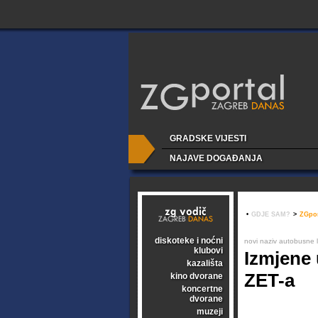
GRADSKE VIJESTI
NAJAVE DOGAĐANJA
•
GDJE SAM?
>
ZGpor
diskoteke i noćni
novi naziv autobusne li
klubovi
Izmjene
kazališta
ZET-a
kino dvorane
koncertne
dvorane
muzeji