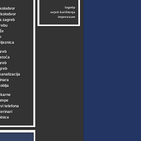
logotip
kolodvor
uvjeti korištenja
i kolodvor
impressum
a zagreb
rebu
že
b
ljeznica
greb
stoća
greb
greb
kanalizacija
inara
oblja
ekarne
umpe
vi telefona
erinari
lnice