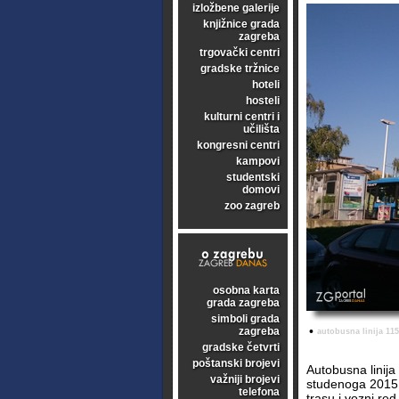
izložbene galerije
knjižnice grada
zagreba
trgovački centri
gradske tržnice
hoteli
hosteli
kulturni centri i
učilišta
kongresni centri
kampovi
studentski
domovi
zoo zagreb
osobna karta
grada zagreba
simboli grada
•
zagreba
autobusna linija 115 
gradske četvrti
poštanski brojevi
Autobusna linija
važniji brojevi
studenoga 2015.
telefona
trasu i vozni red