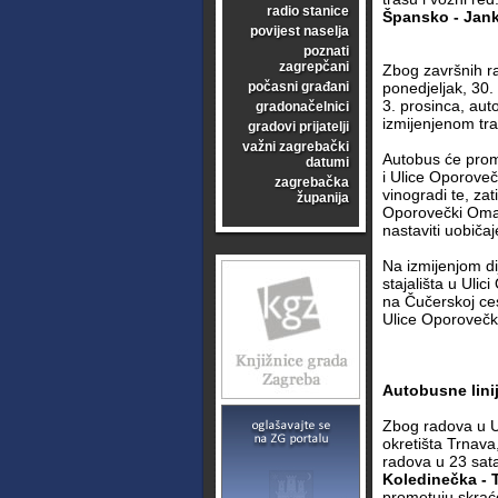
radio stanice
Špansko - Jan
povijest naselja
poznati
zagrepčani
Zbog završnih ra
počasni građani
ponedjeljak, 30.
3. prosinca, aut
gradonačelnici
izmijenjenom tr
gradovi prijatelji
važni zagrebački
Autobus će prom
datumi
i Ulice Oporoveč
zagrebačka
vinogradi te, za
županija
Oporovečki Omaj
nastaviti uobič
Na izmijenjom di
stajališta u Ulic
na Čučerskoj ces
Ulice Oporovečki
Autobusne lini
Zbog radova u Ul
okretišta Trnava
radova u 23 sata
Koledinečka - 
prometuju skraće