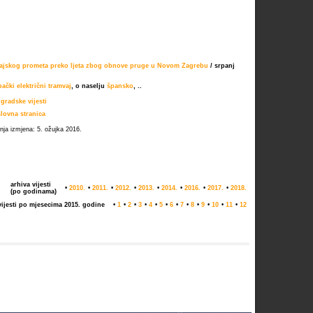
vajskog prometa preko ljeta zbog obnove pruge u Novom Zagrebu
/ srpanj
ački električni tramvaj
, o naselju
špansko
, ..
 gradske vijesti
lovna stranica
dnja izmjena: 5. ožujka 2016.
arhiva vijesti
•
2010.
•
2011.
•
2012.
•
2013.
•
2014.
•
2016.
•
2017.
•
2018.
(po godinama)
vijesti po mjesecima 2015. godine
•
1
•
2
•
3
•
4
•
5
•
6
•
7
•
8
•
9
•
10
•
11
•
12