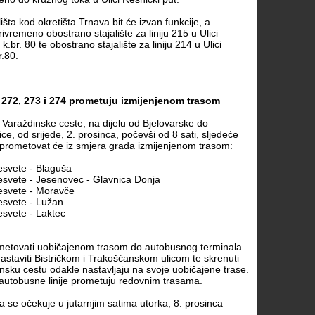
šta kod okretišta Trnava bit će izvan funkcije, a
ivremeno obostrano stajalište za liniju 215 u Ulici
k.br. 80 te obostrano stajalište za liniju 214 u Ulici
r.80.
, 272, 273 i 274 prometuju izmijenjenom trasom
Varaždinske ceste, na dijelu od Bjelovarske do
ce, od srijede, 2. prosinca, počevši od 8 sati, sljedeće
 prometovat će iz smjera grada izmijenjenom trasom:
esvete - Blaguša
esvete - Jesenovec - Glavnica Donja
esvete - Moravče
esvete - Lužan
esvete - Laktec
metovati uobičajenom trasom do autobusnog terminala
astaviti Bistričkom i Trakošćanskom ulicom te skrenuti
insku cestu odakle nastavljaju na svoje uobičajene trase.
autobusne linije prometuju redovnim trasama.
 se očekuje u jutarnjim satima utorka, 8. prosinca