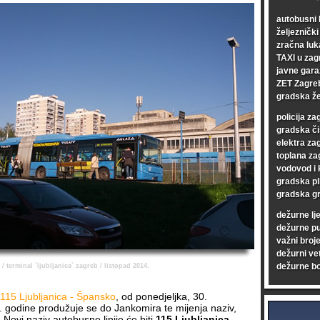
autobusni 
željezničk
zračna luk
TAXI u zag
javne gara
ZET Zagre
gradska že
policija za
gradska či
elektra za
toplana za
vodovod i 
gradska pl
gradska gr
dežurne lj
dežurne p
važni broje
dežurni vet
dežurne bo
/ terminal `ljubljanica` zagreb / listopad 2014.
115 Ljubljanica - Špansko
, od ponedjeljka, 30.
 godine produžuje se do Jankomira te mijenja naziv,
. Novi naziv autobusne linije će biti
115 Ljubljanica -