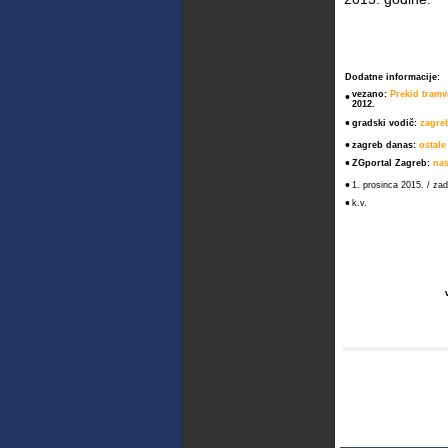
Dodatne informacije:
•
vezano:
Prekid tram
2012.
•
gradski vodič:
zagreb
•
zagreb danas:
ostale
•
ZGportal Zagreb:
nas
•
1. prosinca 2015. / za
•
k.v.