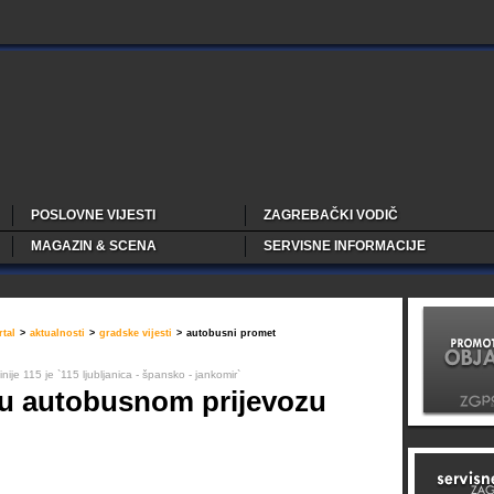
POSLOVNE VIJESTI
ZAGREBAČKI VODIČ
MAGAZIN & SCENA
SERVISNE INFORMACIJE
tal
>
aktualnosti
>
gradske vijesti
>
autobusni promet
nije 115 je `115 ljubljanica - špansko - jankomir`
 u autobusnom prijevozu