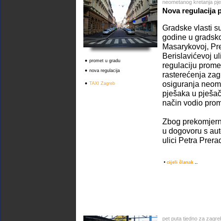
neometanog kretanja pj
Nova regulacija 
Gradske vlasti su
godine u gradsko
Masarykovoj, Pre
Berislavićevoj ul
•
promet u gradu
regulaciju prome
•
nova regulacija
rasterećenja za
•
osiguranja neom
TAXI Zagreb
pješaka u pješačk
način vodio prome
Zbog prekomjern
u dogovoru s auto
ulici Petra Prera
•
cijeli članak
..
pet puta tjedno za zagre