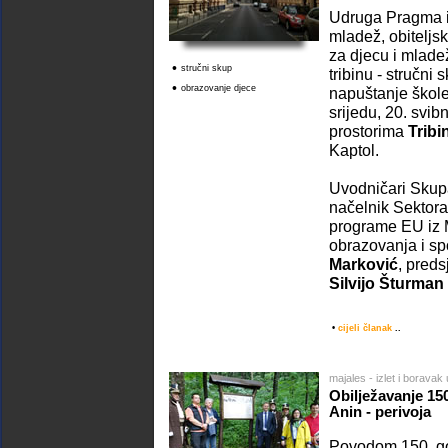
Udruga Pragma 
mladež, obiteljsk
za djecu i mladež
•
stručni skup
tribinu - stručni
•
obrazovanje djece
napuštanje škole
srijedu, 20. svib
prostorima
Tribi
Kaptol.
Uvodničari Skupa
načelnik Sektora
programe EU iz M
obrazovanja i s
Marković
, pred
Silvijo Šturman
•
cijeli članak
..
majales - izlet i boravak
Obilježavanje 1
Anin - perivoja
Povodom 150. go