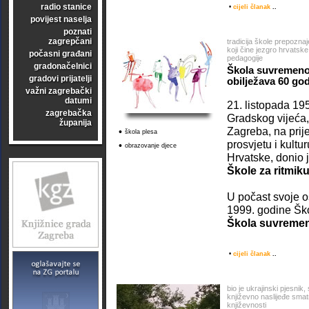
radio stanice
•
cijeli članak
..
povijest naselja
poznati
zagrepčani
tradicija škole prepoznaj
koji čine jezgro hrvats
počasni građani
pedagogije
gradonačelnici
Škola suvremeno
gradovi prijatelji
obilježava 60 god
važni zagrebački
datumi
21. listopada 195
zagrebačka
Gradskog vijeća
županija
Zagreba, na prij
•
škola plesa
prosvjetu i kult
•
obrazovanje djece
Hrvatske, donio 
Škole za ritmik
U počast svoje o
1999. godine Ško
Škola suvremen
•
cijeli članak
..
bio je ukrajinski pjesnik,
književno naslijeđe smat
književnosti