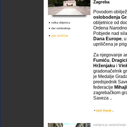
Zagreba
Povodom obilježa
oslobođenja Gr
obljetnice od do
•
velika obljetnica
Ordena Narodnog 
•
dan oslobođenja
Pobjede nad sila
•
park dotršćina
Dana Europe
, 
upriličena je pr
Za njegovanje a
Fumiću
,
Dragic
Hrženjaku
i
Vin
gradonačelnik gr
je Medalje Grad
predsjednik Sav
federacije
Mihaj
zagrebačkom gra
Saveza ..
•
cijeli članak
..
namjera je rasterećenje