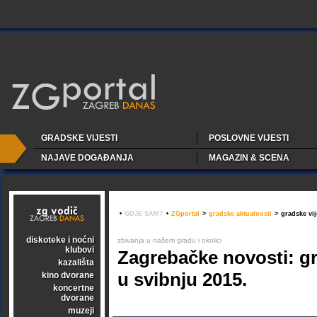
GRADSKE VIJESTI
POSLOVNE VIJESTI
NAJAVE DOGAĐANJA
MAGAZIN & SCENA
•
GDJE SAM?
•
ZGportal
>
gradske aktualnosti
>
gradske vij
diskoteke i noćni
zbivanja u našem gradu i okolici
klubovi
Zagrebačke novosti: gr
kazališta
u svibnju 2015.
kino dvorane
koncertne
dvorane
muzeji