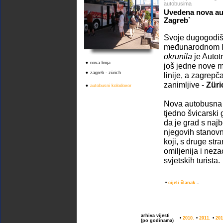
autobusima
Uvedena nova aut
Zagreb`
Svoje dugogodiš
međunarodnom li
okrunila
je Autot
•
nova linija
još jedne nove
•
zagreb - zürich
linije, a zagrepč
zanimljive -
Züri
•
autobusni kolodovor
Nova autobusna l
tjedno švicarski 
da je grad s najb
njegovih stanovn
koji, s druge str
omiljenija i neza
svjetskih turista.
•
cijeli članak
..
arhiva vijesti
•
2010.
•
2011.
•
201
(po godinama)