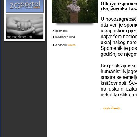
Otkriven spomen
i književniku Ta
U novozagrebačk
otkriven je spom
ukrajinskom pjesn
•
spomenik
najvećem nacio
•
ukrajinska ulica
ukrajinskog nar
•
o naselju
travno
Spomenik je pos
godišnjice njego
Bio je ukrajinski 
humanist. Njegov
smatra se temelj
književnosti. Še
na ruskom jeziku,
nekoliko slika re
•
cijeli članak
..