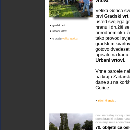
vrtova
Velika Gorica sve
prvi
Gradski vrt
usred svojega gra
•
gradski vrt
hranu i družiti s
•
urbani vrtovi
prirodnom okruže
tako provodi svje
•
o gradu
velika gorica
gradskim kvartovi
gotovo dvadeset 
upisale na kartu
Urbani vrtovi
.
Vrtne parcele na
na kraju Zadarsk
dane su na koriš
Gorice ..
•
cijeli članak
..
novi naraštaji moraju zna
demokratski pokret nasta
očuvanja mira i demokraci
70. obljetnica o