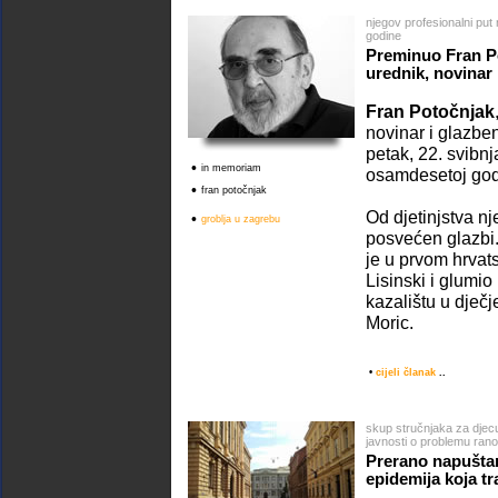
njegov profesionalni put
godine
Preminuo Fran Po
urednik, novinar i
Fran Potočnjak
novinar i glazben
petak, 22. svibn
•
in memoriam
osamdesetoj godi
•
fran potočnjak
Od djetinjstva nj
•
groblja u zagrebu
posvećen glazbi.
je u prvom hrvat
Lisinski i glum
kazalištu u dječ
Moric.
•
cijeli članak
..
skup stručnjaka za djecu 
javnosti o problemu ran
Prerano napuštanj
epidemija koja tr