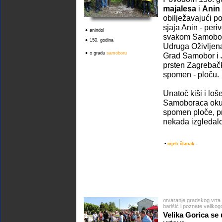
majalesa
i
Anin 
obilježavajući p
sjaja Anin - peri
•
anindol
svakom Samoborc
•
150. godina
Udruga Oživljen
•
o gradu
samoboru
Grad Samobor i 
prsten Zagrebačk
spomen - ploču.
Unatoč kiši i l
Samoboraca okup
spomen ploče, pr
nekada izgledalo 
•
cijeli članak
..
otvaranje gradskog vrta
barišić i poznate velikog
Velika Gorica se 