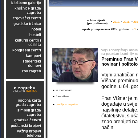
izložbene galerije
knjižnice grada
zagreba
trgovački centri
arhiva vijesti
•
2010.
•
2011.
•
201
gradske tržnice
(po godinama)
hoteli
vijesti po mjesecima 2015. godine
•
1
hosteli
kulturni centri i
učilišta
kongresni centri
vojni i obavještajni anali
na pouzdan i zanimljiv n
kampovi
Preminuo Fran Viš
studentski
novinar i politol
domovi
zoo zagreb
Vojni analitičar, 
Višnar, preminuo
godine. u 64. god
•
in memoriam
•
fran višnar
Fran Višnar je ma
osobna karta
događaje u svijet
•
grada zagreba
groblja u zagrebu
najsitnije detalj
simboli grada
zagreba
čitateljstvu, sluš
gradske četvrti
znao prenijeti na
poštanski brojevi
način.
važniji brojevi
telefona