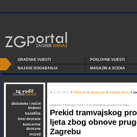
GRADSKE VIJESTI
POSLOVNE VIJESTI
NAJAVE DOGAĐANJA
MAGAZIN & SCENA
•
GDJE SAM?
>
ZGportal
>
aktualnosti
>
gradske vijesti
>
ja
diskoteke i noćni
umjesto tramvaja vozit će izvanredna autobusna linija
klubovi
Prekid tramvajskog pr
kazališta
kino dvorane
ljeta zbog obnove pru
koncertne
dvorane
Zagrebu
muzeji