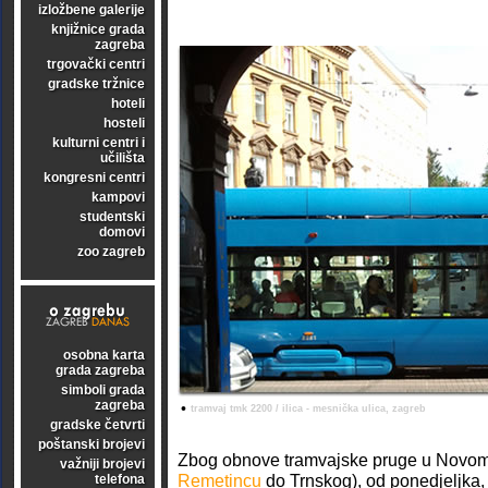
izložbene galerije
knjižnice grada
zagreba
trgovački centri
gradske tržnice
hoteli
hosteli
kulturni centri i
učilišta
kongresni centri
kampovi
studentski
domovi
zoo zagreb
osobna karta
grada zagreba
simboli grada
zagreba
•
tramvaj tmk 2200 / ilica - mesnička ulica, zagreb
gradske četvrti
poštanski brojevi
Zbog obnove tramvajske pruge u Novom
važniji brojevi
Remetincu
do Trnskog), od ponedjeljka, 
telefona