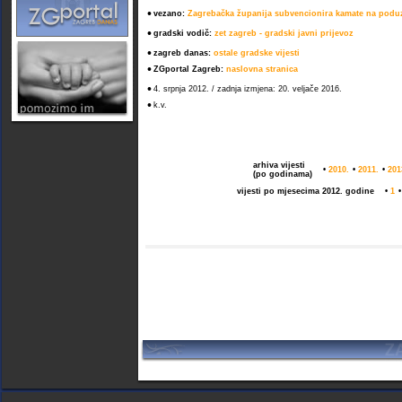
•
vezano:
Zagrebačka županija subvencionira kamate na poduz
•
gradski vodič:
zet zagreb - gradski javni prijevoz
•
zagreb danas:
ostale gradske vijesti
•
ZGportal Zagreb:
naslovna stranica
•
4. srpnja 2012. / zadnja izmjena: 20. veljače 2016.
•
k.v.
arhiva vijesti
•
2010.
•
2011.
•
201
(po godinama)
vijesti po mjesecima 2012. godine
•
1