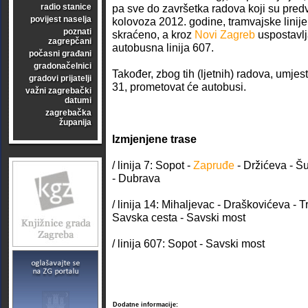
radio stanice
pa sve do završetka radova koji su predvi
povijest naselja
kolovoza 2012. godine, tramvajske linije
poznati
skraćeno, a kroz
Novi Zagreb
uspostavlj
zagrepčani
autobusna linija 607.
počasni građani
gradonačelnici
Također, zbog tih (ljetnih) radova, umjes
gradovi prijatelji
31, prometovat će autobusi.
važni zagrebački
datumi
zagrebačka
županija
Izmjenjene trase
/ linija 7: Sopot -
Zapruđe
- Držićeva - Šu
- Dubrava
/ linija 14: Mihaljevac - Draškovićeva - 
Savska cesta - Savski most
/ linija 607: Sopot - Savski most
Dodatne informacije: