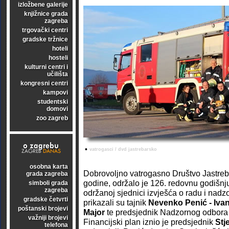
izložbene galerije
knjižnice grada
zagreba
trgovački centri
gradske tržnice
hoteli
hosteli
kulturni centri i
učilišta
kongresni centri
kampovi
studentski
domovi
zoo zagreb
•
vatrogasci / dvd jastrebarsko
osobna karta
Dobrovoljno vatrogasno Društvo Jastreb
grada zagreba
godine, održalo je 126. redovnu godišnj
simboli grada
zagreba
održanoj sjednici izvješća o radu i nad
gradske četvrti
prikazali su tajnik
Nevenko Penić - Iva
poštanski brojevi
Major
te predsjednik Nadzornog odbor
važniji brojevi
Financijski plan iznio je predsjednik
Stj
telefona