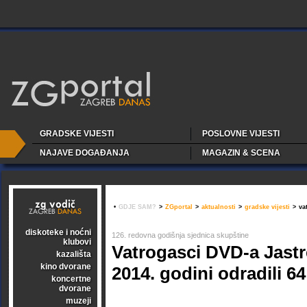
GRADSKE VIJESTI
POSLOVNE VIJESTI
NAJAVE DOGAĐANJA
MAGAZIN & SCENA
•
GDJE SAM?
>
ZGportal
>
aktualnosti
>
gradske vijesti
>
va
diskoteke i noćni
126. redovna godišnja sjednica skupštine
klubovi
Vatrogasci DVD-a Jast
kazališta
kino dvorane
2014. godini odradili 64
koncertne
dvorane
muzeji