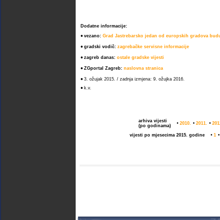
Dodatne informacije:
•
vezano:
Grad Jastrebarsko jedan od europskih gradova bud
•
gradski vodič:
zagrebačke servisne informacije
•
zagreb danas:
ostale gradske vijesti
•
ZGportal Zagreb:
naslovna stranica
•
3. ožujak 2015. / zadnja izmjena: 9. ožujka 2016.
•
k.v.
arhiva vijesti
•
2010.
•
2011.
•
201
(po godinama)
vijesti po mjesecima 2015. godine
•
1