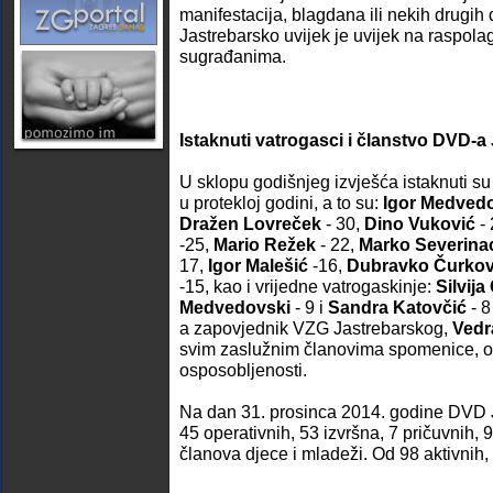
manifestacija, blagdana ili nekih drug
Jastrebarsko uvijek je uvijek na raspola
sugrađanima.
Istaknuti vatrogasci i članstvo DVD-a
U sklopu godišnjeg izvješća istaknuti su 
u protekloj godini, a to su:
Igor Medved
Dražen Lovreček
- 30,
Dino Vuković
- 
-25,
Mario Režek
- 22,
Marko Severina
17,
Igor Malešić
-16,
Dubravko Čurkov
-15, kao i vrijedne vatrogaskinje:
Silvija
Medvedovski
- 9 i
Sandra Katovčić
- 8
a zapovjednik VZG Jastrebarskog,
Vedr
svim zaslužnim članovima spomenice, odl
osposobljenosti.
Na dan 31. prosinca 2014. godine DVD J
45 operativnih, 53 izvršna, 7 pričuvnih, 
članova djece i mladeži. Od 98 aktivnih,