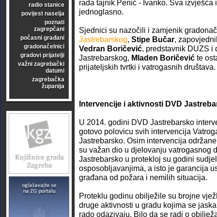
rada tajnik Penić - Ivanko. Sva izvješća 
radio stanice
jednoglasno.
povijest naselja
poznati
zagrepčani
Sjednici su nazočili i zamjenik gradona
počasni građani
Jastrebarskog
,
Stipe Bučar
, zapovjedn
gradonačelnici
Vedran Boričević
, predstavnik DUZS i
gradovi prijatelji
Jastrebarskog,
Mladen Boričević
te ost
važni zagrebački
prijateljskih tvrtki i vatrogasnih društava.
datumi
zagrebačka
županija
Intervencije i aktivnosti DVD Jastreb
U 2014. godini DVD Jastrebarsko interv
gotovo polovicu svih intervencija Vatro
Jastrebarsko. Osim intervencija održane 
su važan dio u djelovanju vatrogasnog 
Jastrebarsko u protekloj su godini sudje
osposobljavanjima, a isto je garancija us
građana od požara i nemilih situacija.
Proteklu godinu obilježile su brojne vje
druge aktivnosti u gradu kojima se jaska
rado odazivaju. Bilo da se radi o obiljež