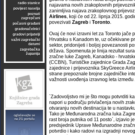
radio stanice
najavama novih zrakoplovnih prijevoznik
povijest naselja
zanimljiva najava zrakoplovnog prijevo
poznati
Airlines
, koji će od 22. lipnja 2015. god
zagrepčani
povezivati
Zagreb
i
Toronto
.
počasni građani
gradonačelnici
Ovaj će novi izravni let za Toronto jače 
gradovi prijatelji
Hrvatsku s Kanadom te, uz očekivane pred
važni zagrebački
datumi
sektor, pridonijeti i boljoj povezanosti p
zagrebačka
država. Spomenuta je linija rezultat s
županija
zračne luke Zagreb, Kanadsko - hrvats
(CCBN), Turističke zajednice Grada Zagr
zajednice i prijevoznika SkyGreece Airli
strane prepoznale brojne zajedničke inter
važnosti uvođenja izravnog leta između 
`Zadovoljstvo mi je što mogu potvrditi kak
napori u području privlačenja novih zrak
otvaranju novih destinacija te u nastavku
Tako je Međunarodna zračna luka Zagreb 
rast broja putnika od 11 posto`, izjavio j
predsjednik Uprave Međunarodne zračne
potvrdio i kako radovi na izgradnji novo