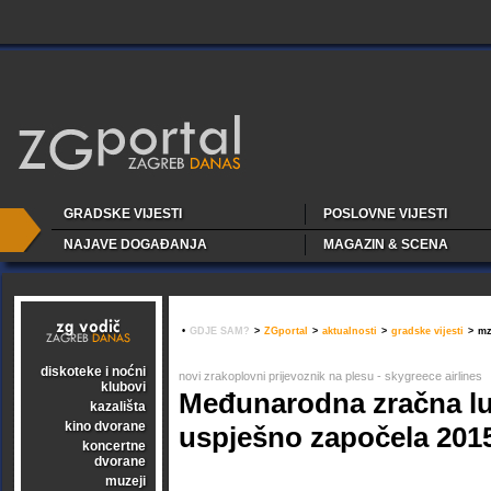
GRADSKE VIJESTI
POSLOVNE VIJESTI
NAJAVE DOGAĐANJA
MAGAZIN & SCENA
•
GDJE SAM?
>
ZGportal
>
aktualnosti
>
gradske vijesti
>
mz
diskoteke i noćni
novi zrakoplovni prijevoznik na plesu - skygreece airlines
klubovi
Međunarodna zračna l
kazališta
kino dvorane
uspješno započela 201
koncertne
dvorane
muzeji