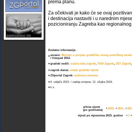
prema planu.
Za očekivati je kako će se ovaj pozitivan
i destinacija nastaviti i u narednim mjese
pozicioniranju Zagreba kao regionalnog 
Dodatne informacije:
•
vezano:
Ministri u posjetu gradilištu novog putničkog term
/ listopad 2014.
•
gradski vodič:
zračna luka zagreb
,
TAXI Zagreb
,
ZET Zagreb
•
zagreb danas:
ostale gradske vijesti
•
ZGportal Zagreb:
naslovna stranica
•
6. veljače 2015. / zadnja izmjena: 12. ožujka 2016.
•
k.v.
arhiva vijesti
•
2010.
•
2011.
•
201
(po godinama)
vijesti po mjesecima 2015. godine
•
1