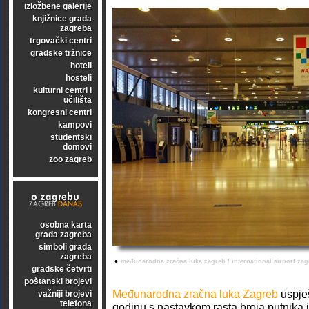
izložbene galerije
knjižnice grada
zagreba
trgovački centri
gradske tržnice
hoteli
hosteli
kulturni centri i
učilišta
kongresni centri
kampovi
studentski
domovi
zoo zagreb
osobna karta
grada zagreba
simboli grada
zagreba
•
međunarodna zračna luka zagreb / international airport zag
gradske četvrti
poštanski brojevi
Međunarodna zračna luka Zagreb
uspje
važniji brojevi
telefona
godinu s nastavkom rasta broja putnika 