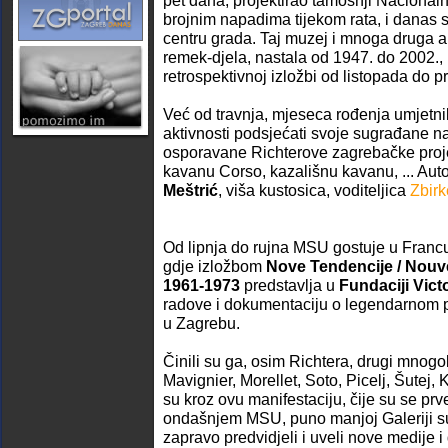
pet dana, projektirao tamošnji Nacionaln
brojnim napadima tijekom rata, i danas 
centru grada. Taj muzej i mnoga druga a
remek-djela, nastala od 1947. do 2002., 
retrospektivnoj izložbi od listopada do p
Već od travnja, mjeseca rođenja umjetn
aktivnosti podsjećati svoje sugrađane na
osporavane Richterove zagrebačke proj
kavanu Corso, kazališnu kavanu, ... Auto
Meštrić
, viša kustosica, voditeljica
Zbirk
Od lipnja do rujna MSU gostuje u Francu
gdje izložbom
Nove Tendencije / Nouv
1961-1973
predstavlja u
Fundaciji Vict
radove i dokumentaciju o legendarnom 
u Zagrebu.
Činili su ga, osim Richtera, drugi mnogob
Mavignier, Morellet, Soto, Picelj, Šutej, K
su kroz ovu manifestaciju, čije su se prv
ondašnjem MSU, puno manjoj Galeriji s
zapravo predvidjeli i uveli nove medije i 