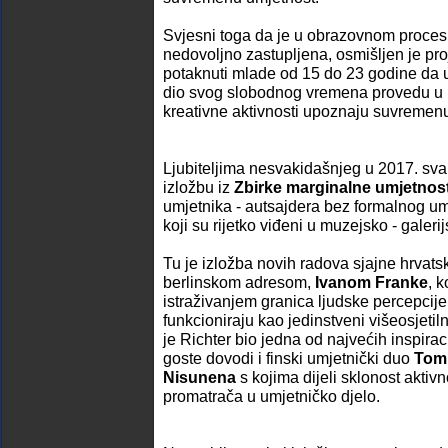
Svjesni toga da je u obrazovnom proce
nedovoljno zastupljena, osmišljen je pro
potaknuti mlade od 15 do 23 godine da u
dio svog slobodnog vremena provedu u M
kreativne aktivnosti upoznaju suvremenu
Ljubiteljima nesvakidašnjeg u 2017. sv
izložbu iz
Zbirke marginalne umjetnost
umjetnika - autsajdera bez formalnog u
koji su rijetko viđeni u muzejsko - galeri
Tu je izložba novih radova sjajne hrvats
berlinskom adresom,
Ivanom Franke
, 
istraživanjem granica ljudske percepcije 
funkcioniraju kao jedinstveni višeosjetiln
je Richter bio jedna od najvećih inspira
goste dovodi i finski umjetnički duo
Tom
Nisunena
s kojima dijeli sklonost aktiv
promatrača u umjetničko djelo.