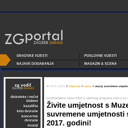
GRADSKE VIJESTI
POSLOVNE VIJESTI
NAJAVE DOGAĐANJA
MAGAZIN & SCENA
•
GDJE SAM?
>
ZGportal
>
scena
>
muzej suvremene umjetno
diskoteke i noćni
predstavljamo samo izbor iz obimnog programa msu-a za 
klubovi
Živite umjetnost s Muz
kazališta
kino dvorane
suvremene umjetnosti s
koncertne
dvorane
2017. godini!
muzeji