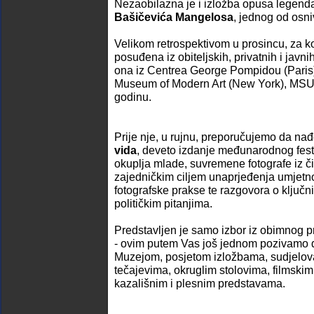
Nezaobilazna je i izložba opusa legen
Bašičevića Mangelosa
, jednog od osn
Velikom retrospektivom u prosincu, za koj
posuđena iz obiteljskih, privatnih i javni
ona iz Centrea George Pompidou (Paris)
Museum of Modern Art (New York), MSU 
godinu.
Prije nje, u rujnu, preporučujemo da n
vida
, deveto izdanje međunarodnog festiv
okuplja mlade, suvremene fotografe iz či
zajedničkim ciljem unaprjeđenja umjetn
fotografske prakse te razgovora o ključn
političkim pitanjima.
Predstavljen je samo izbor iz obimnog
- ovim putem Vas još jednom pozivamo d
Muzejom, posjetom izložbama, sudjelov
tečajevima, okruglim stolovima, filmskim
kazališnim i plesnim predstavama.