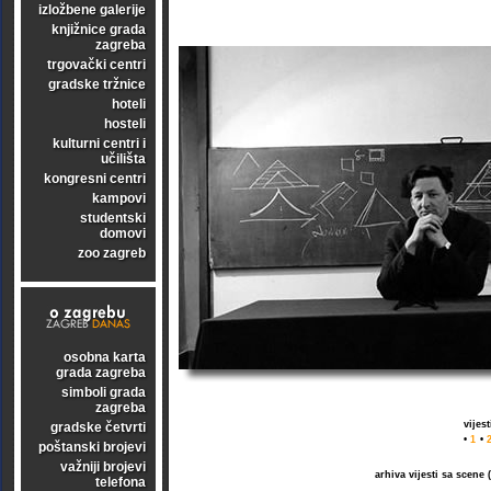
izložbene galerije
knjižnice grada
zagreba
trgovački centri
gradske tržnice
hoteli
hosteli
kulturni centri i
učilišta
kongresni centri
kampovi
studentski
domovi
zoo zagreb
osobna karta
grada zagreba
simboli grada
zagreba
vijes
gradske četvrti
•
1
•
poštanski brojevi
važniji brojevi
arhiva vijesti sa scene
telefona