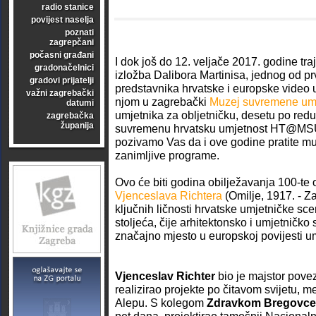
radio stanice
povijest naselja
poznati
zagrepčani
počasni građani
I dok još do 12. veljače 2017. godine tra
gradonačelnici
izložba Dalibora Martinisa, jednog od prv
gradovi prijatelji
predstavnika hrvatske i europske video u
važni zagrebački
njom u zagrebački
Muzej suvremene umj
datumi
umjetnika za obljetničku, desetu po red
zagrebačka
županija
suvremenu hrvatsku umjetnost HT@MSU 
pozivamo Vas da i ove godine pratite mu
zanimljive programe.
Ovo će biti godina obilježavanja 100-te 
Vjenceslava Richtera
(Omilje, 1917. - Z
ključnih ličnosti hrvatske umjetničke sc
stoljeća, čije arhitektonsko i umjetničko
značajno mjesto u europskoj povijesti um
Vjenceslav Richter
bio je majstor povezi
realizirao projekte po čitavom svijetu, m
Alepu. S kolegom
Zdravkom Bregovc