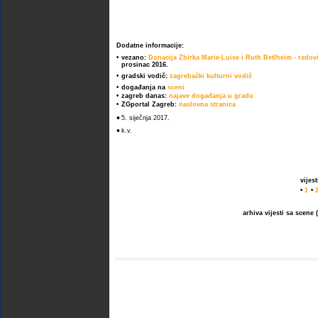
Dodatne informacije:
•
vezano:
Donacija Zbirka Marie-Luise i Ruth Betlheim - radov
prosinac 2016.
•
gradski vodič:
zagrebački kulturni vodič
•
događanja na
sceni
•
zagreb danas:
najave događanja u gradu
•
ZGportal Zagreb:
naslovna stranica
•
5. siječnja 2017.
•
k.v.
vijes
•
1
•
arhiva vijesti sa scene