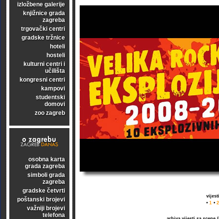
izložbene galerije
knjižnice grada
zagreba
trgovački centri
gradske tržnice
hoteli
hosteli
kulturni centri i
učilišta
kongresni centri
kampovi
studentski
domovi
zoo zagreb
osobna karta
grada zagreba
simboli grada
zagreba
gradske četvrti
vijes
poštanski brojevi
•
1
•
2
važniji brojevi
telefona
arhiva vijesti sa scene