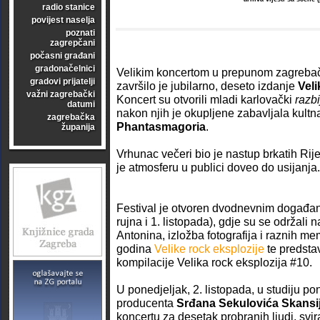
radio stanice
povijest naselja
poznati
zagrepčani
počasni građani
gradonačelnici
Velikim koncertom u prepunom zagreb
gradovi prijatelji
završilo je jubilarno, deseto izdanje
Veli
važni zagrebački
Koncert su otvorili mladi karlovački
razb
datumi
nakon njih je okupljene zabavljala kult
zagrebačka
Phantasmagoria
.
županija
Vrhunac večeri bio je nastup brkatih Ri
je atmosferu u publici doveo do usijanja.
Festival je otvoren dvodnevnim događa
rujna i 1. listopada), gdje su se održali 
Antonina, izložba fotografija i raznih me
godina
Velike rock eksplozije
te predsta
kompilacije Velika rock eksplozija #10.
U ponedjeljak, 2. listopada, u studiju p
producenta
Srđana Sekulovića Skansi
koncertu za desetak probranih ljudi, svi