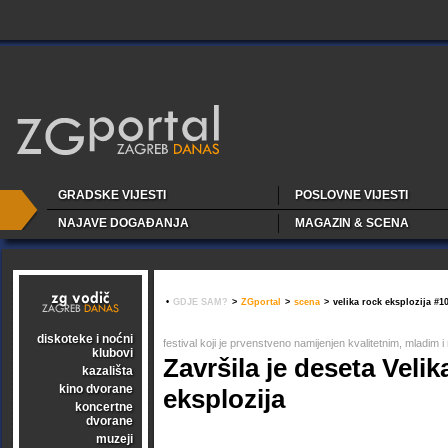
GRADSKE VIJESTI
POSLOVNE VIJESTI
NAJAVE DOGAĐANJA
MAGAZIN & SCENA
•
GDJE SAM?
>
ZGportal
>
scena
>
velika rock eksplozija #1
diskoteke i noćni
festival koji je prvenstveno namijenjen kvalitetnim, mladim
klubovi
Završila je deseta Velik
kazališta
kino dvorane
eksplozija
koncertne
dvorane
muzeji