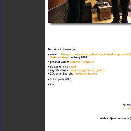
Dodatne informacije:
•
vezano:
Drugo izdanje uličnog festivala Artikuliranje završ
Stefanovskog
/ svibanj 2016.
•
gradski vodič:
klubovi u zagrebu
•
događanja na
sceni
•
zagreb danas:
najave događanja u gradu
•
ZGportal Zagreb:
naslovna stranica
•
8. listopada 2017.
•
k.v.
vijes
•
1
•
2
arhiva vijesti sa scene