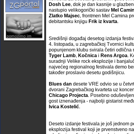
Dosh Lee
, dok je dan kasnije u glazbe
nastupio velikogorički sastav
Mel Cami
Zlatko Majsec
, frontmen Mel Camina pr
debitantsku knjigu
Frik iz kvarta
.
Središnji događaj desetog izdanja festiva
4. listopada, u zagrebačkoj Tvornici kult
popunjenom klubu svirala četiri odlična
Tyger Lamb
,
Kočnica
i
Rens Argoa
. K
suradnji Velike rock eksplozije i banjal
najvećeg regionalnog festivala demo ben
također proslavio desetu godišnjicu.
Blues dan
desete VRE odvio se u četvrta
dvorani Zagrebačkog kvarteta uz koncer
Chicago Projecta
. Posebno oduševljenj
gost iznenađenja - najbolji gistarist međ
Ivica Kostelić
.
Deseto izdanje festivala je još jednom po
eksplozija festival koji je prvenstveno n