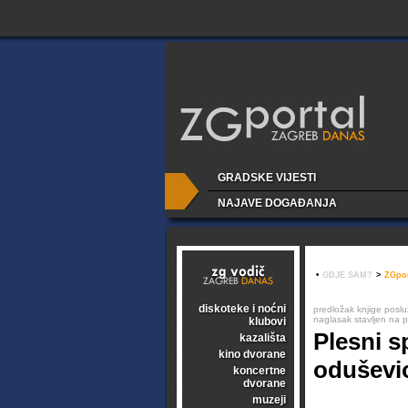
GRADSKE VIJESTI
NAJAVE DOGAĐANJA
•
GDJE SAM?
>
ZGpor
diskoteke i noćni
predložak knjige poslu
naglasak stavljen na p
klubovi
Plesni s
kazališta
kino dvorane
oduševi
koncertne
dvorane
muzeji