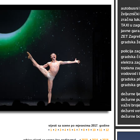
autobusni 
željezničk
zračna luk
TAXI u zag
javne gara
ZET Zagre
gradska že
policija za
gradska či
elektra za
toplana za
vodovod i 
gradska pl
gradska gr
dežurne lj
dežurne p
važni broje
dežurni vet
dežurne bo
vijesti sa scene po mjesecima 2017. godine
•
1
•
2
•
3
•
4
•
5
•
6
•
7
•
8
•
9
•
10
•
11
•
12