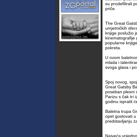
su prodefilirali
priče.
The Great Gatsby
umjetničkih sfer
knjige poslužio 
kinematografije 
popularne knjige
pokreta.
U ovom baletnom
mlada i talentir
svoga glasa i po
Spoj novog, spoj
Great Gatsby Bal
poseban plesni 
Parizu s čak tri
godinu ispratit
Baletna trupa Gr
opet gostovati u
predstavljanju z
Najveća vrijedno