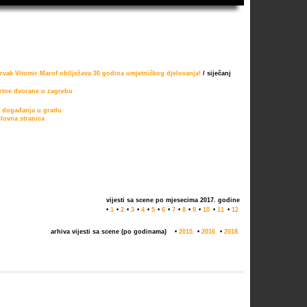
rvak Vitomir Marof obilježava 30 godina umjetničkog djelovanja!
/ siječanj
rtne dvorane u zagrebu
e događanja u gradu
lovna stranica
vijesti sa scene po mjesecima 2017. godine
•
1
•
2
•
3
•
4
•
5
•
6
•
7
•
8
•
9
•
10
•
11
•
12
arhiva vijesti sa scene (po godinama)
•
2015.
•
2016.
•
2018.