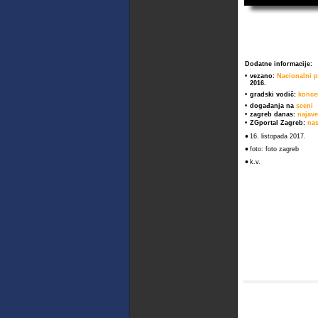
Dodatne informacije:
•
vezano:
Nacionalni p
2016.
•
gradski vodič:
konce
•
događanja na
sceni
•
zagreb danas:
najav
•
ZGportal Zagreb:
nas
•
16. listopada 2017.
•
foto: foto zagreb
•
k.v.