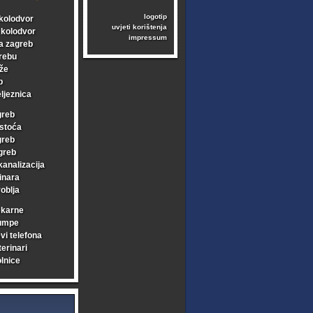
logotip
kolodvor
uvjeti korištenja
i kolodvor
impressum
a zagreb
rebu
že
b
ljeznica
greb
stoća
greb
greb
kanalizacija
inara
oblja
ekarne
umpe
vi telefona
erinari
lnice