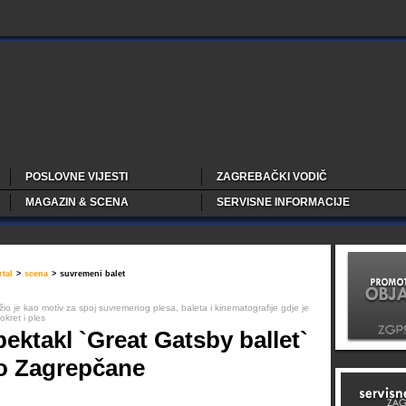
POSLOVNE VIJESTI
ZAGREBAČKI VODIČ
MAGAZIN & SCENA
SERVISNE INFORMACIJE
tal
>
scena
>
suvremeni balet
žio je kao motiv za spoj suvremenog plesa, baleta i kinematografije gdje je
okret i ples
pektakl `Great Gatsby ballet`
o Zagrepčane