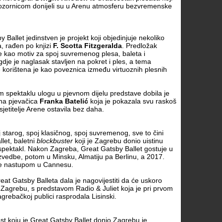
 pozornicom donijeli su u Arenu atmosferu bezvremenske
 Ballet jedinstven je projekt koji objedinjuje nekoliko
a, rađen po knjizi
F. Scotta Fitzgeralda
. Predložak
je kao motiv za spoj suvremenog plesa, baleta i
gdje je naglasak stavljen na pokret i ples, a tema
 korištena je kao poveznica između virtuoznih plesnih
 spektaklu ulogu u pjevnom dijelu predstave dobila je
ana pjevačica
Franka Batelić
koja je pokazala svu raskoš
sjetitelje Arene ostavila bez daha.
 starog, spoj klasičnog, spoj suvremenog, sve to čini
let, baletni
blockbuster
koji je Zagrebu donio uistinu
spektakl. Nakon Zagreba, Great Gatsby Ballet gostuje u
 izvedbe, potom u Minsku, Almatiju pa Berlinu, a 2017.
 će nastupom u Cannesu.
eat Gatsby Balleta dala je nagovijestiti da će uskoro
 Zagrebu, s predstavom Radio & Juliet koja je pri prvom
agrebačkoj publici rasprodala Lisinski.
st koju je Great Gatsby Ballet donio Zagrebu je