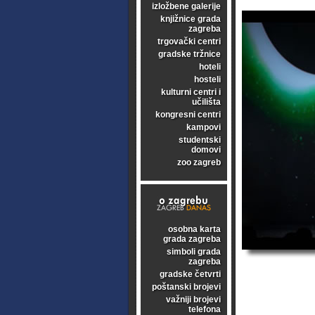
izložbene galerije
knjižnice grada
zagreba
trgovački centri
gradske tržnice
hoteli
hosteli
kulturni centri i
učilišta
kongresni centri
kampovi
studentski
domovi
zoo zagreb
osobna karta
grada zagreba
simboli grada
zagreba
gradske četvrti
poštanski brojevi
važniji brojevi
telefona