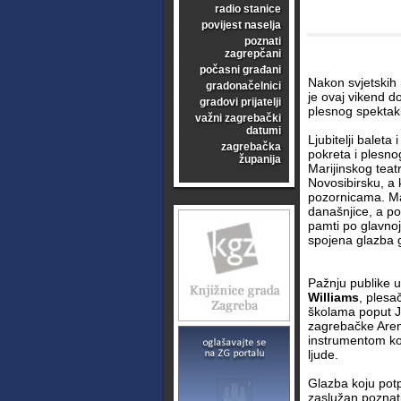
radio stanice
povijest naselja
poznati
zagrepčani
počasni građani
Nakon svjetskih 
gradonačelnici
je ovaj vikend d
gradovi prijatelji
plesnog spektak
važni zagrebački
datumi
Ljubitelji baleta
zagrebačka
pokreta i plesno
županija
Marijinskog teat
Novosibirsku, a 
pozornicama. Ma
današnjice, a p
pamti po glavnoj
spojena glazba 
Pažnju publike u
Williams
, plesa
školama poput Ju
zagrebačke Aren
instrumentom ko
ljude.
Glazba koju pot
zaslužan poznat