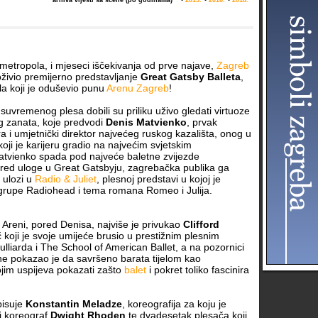
arhiva vijesti sa scene (po godinama)
•
2015.
•
2016.
•
2018.
metropola, i mjeseci iščekivanja od prve najave,
Zagreb
oživio premijerno predstavljanje
Great Gatsby Balleta
,
la koji je oduševio punu
Arenu Zagreb
!
 i suvremenog plesa dobili su priliku uživo gledati virtuoze
g zanata, koje predvodi
Denis Matvienko
, prvak
ra i umjetnički direktor najvećeg ruskog kazališta, onog u
koji je karijeru gradio na najvećim svjetskim
tvienko spada pod najveće baletne zvijezde
ored uloge u Great Gatsbyju, zagrebačka publika ga
 ulozi u
Radio & Juliet
, plesnoj predstavi u kojoj je
grupe Radiohead i tema romana Romeo i Julija.
 Areni, pored Denisa, najviše je privukao
Clifford
č koji je svoje umijeće brusio u prestižnim plesnim
lliarda i The School of American Ballet, a na pozornici
e pokazao je da savršeno barata tijelom kao
jim uspijeva pokazati zašto
balet
i pokret toliko fascinira
pisuje
Konstantin Meladze
, koreografija za koju je
i koreograf
Dwight Rhoden
te dvadesetak plesača koji