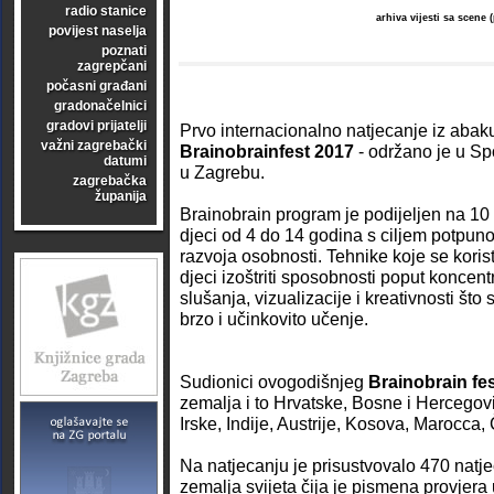
radio stanice
arhiva vijesti sa scene
povijest naselja
poznati
zagrepčani
počasni građani
gradonačelnici
gradovi prijatelji
Prvo internacionalno natjecanje iz abak
važni zagrebački
Brainobrainfest 2017
- održano je u Sp
datumi
u Zagrebu.
zagrebačka
županija
Brainobrain program je podijeljen na 10 
djeci od 4 do 14 godina s ciljem potpun
razvoja osobnosti. Tehnike koje se kor
djeci izoštriti sposobnosti poput koncent
slušanja, vizualizacije i kreativnosti š
brzo i učinkovito učenje.
Sudionici ovogodišnjeg
Brainobrain fes
zemalja i to Hrvatske, Bosne i Hercegovi
Irske, Indije, Austrije, Kosova, Marocca
Na natjecanju je prisustvovalo 470 natjeca
zemalja svijeta čija je pismena provjera