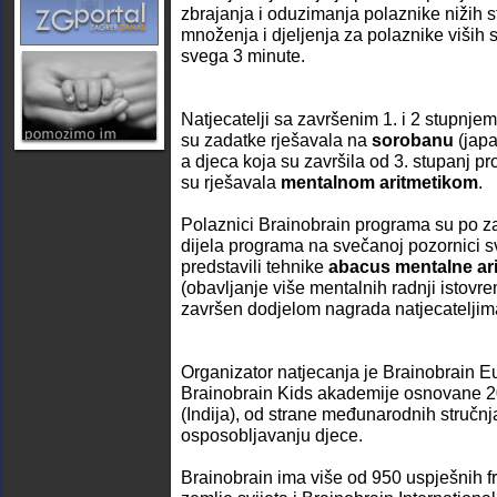
zbrajanja i oduzimanja polaznike nižih 
množenja i djeljenja za polaznike viših s
svega 3 minute.
Natjecatelji sa završenim 1. i 2 stupnj
su zadatke rješavala na
sorobanu
(japa
a djeca koja su završila od 3. stupanj pr
su rješavala
mentalnom aritmetikom
.
Polaznici Brainobrain programa su po za
dijela programa na svečanoj pozornici 
predstavili tehnike
abacus mentalne ari
(obavljanje više mentalnih radnji istovr
završen dodjelom nagrada natjecateljim
Organizator natjecanja je Brainobrain E
Brainobrain Kids akademije osnovane 2
(Indija), od strane međunarodnih stručnj
osposobljavanju djece.
Brainobrain ima više od 950 uspješnih f