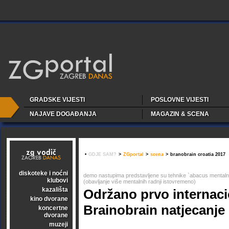
GRADSKE VIJESTI
POSLOVNE VIJESTI
NAJAVE DOGAĐANJA
MAGAZIN & SCENA
•
GDJE SAM?
>
ZGportal
>
scena
>
branobrain croatia 2017
diskoteke i noćni
demo nastupima predstavljene su tehnike `abacus mentalne 
klubovi
(obavljanje više mentalnih radnji istovremeno)
kazališta
Održano prvo internac
kino dvorane
Brainobrain natjecanje
koncertne
dvorane
muzeji