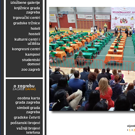
izložbene galerije
knjižnice grada
zagreba
trgovački centri
gradske tržnice
hoteli
hosteli
kulturni centri i
učilišta
kongresni centri
kampovi
studentski
domovi
zoo zagreb
osobna karta
grada zagreba
simboli grada
zagreba
gradske četvrti
poštanski brojevi
vijes
važniji brojevi
•
1
•
2
telefona