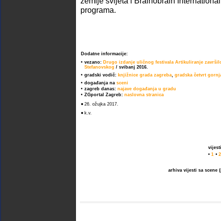
zemlje svijeta i Brainobrain Internation
programa.
Dodatne informacije:
•
vezano:
Drugo izdanje uličnog festivala Artikuliranje završ
Stefanovskog
/ svibanj 2016.
•
gradski vodič:
knjižnice grada zagreba
,
gradska četvrt gorn
•
događanja na
sceni
•
zagreb danas:
najave događanja u gradu
•
ZGportal Zagreb:
naslovna stranica
•
26. ožujka 2017.
•
k.v.
vijes
•
1
•
2
arhiva vijesti sa scene