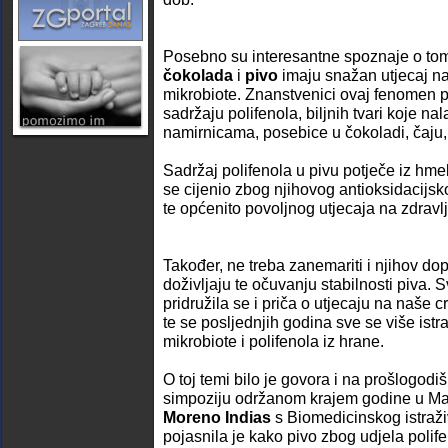
Posebno su interesantne spoznaje o t
čokolada
i
pivo
imaju snažan utjecaj na 
mikrobiote. Znanstvenici ovaj fenomen 
sadržaju polifenola, biljnih tvari koje na
namirnicama, posebice u čokoladi, čaju, 
Sadržaj polifenola u pivu potječe iz hme
se cijenio zbog njihovog antioksidacijsk
te općenito povoljnog utjecaja na zdravlj
Također, ne treba zanemariti i njihov d
doživljaju te očuvanju stabilnosti piva.
pridružila se i priča o utjecaju na naše
te se posljednjih godina sve se više istr
mikrobiote i polifenola iz hrane.
O toj temi bilo je govora i na prošlogod
simpoziju održanom krajem godine u Ma
Moreno Indias
s Biomedicinskog istraži
pojasnila je kako pivo zbog udjela polif