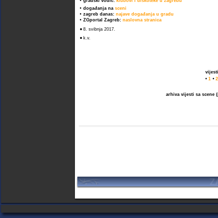
•
gradski vodič:
klubovi i diskoteke u zagrebu
•
događanja na
sceni
•
zagreb danas:
najave događanja u gradu
•
ZGportal Zagreb:
naslovna stranica
•
8. svibnja 2017.
•
k.v.
vijes
•
1
•
2
arhiva vijesti sa scene