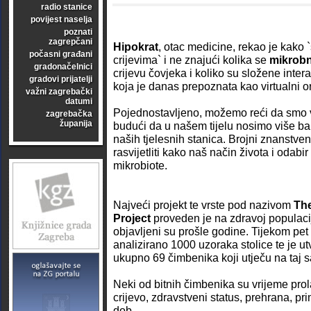
radio stanice
povijest naselja
poznati
zagrepčani
Hipokrat
, otac medicine, rekao je kako 
počasni građani
crijevima` i ne znajući kolika se
mikrobn
gradonačelnici
crijevu čovjeka i koliko su složene inte
gradovi prijatelji
koja je danas prepoznata kao virtualni o
važni zagrebački
datumi
Pojednostavljeno, možemo reći da smo vi
zagrebačka
županija
budući da u našem tijelu nosimo više ba
naših tjelesnih stanica. Brojni znanstveni
rasvijetliti kako naš način života i odabi
mikrobiote.
Najveći projekt te vrste pod nazivom
The
Project
proveden je na zdravoj populaciji 
objavljeni su prošle godine. Tijekom pet 
analizirano 1000 uzoraka stolice te je ut
ukupno 69 čimbenika koji utječu na taj s
Neki od bitnih čimbenika su vrijeme pro
crijevo, zdravstveni status, prehrana, pri
dob.