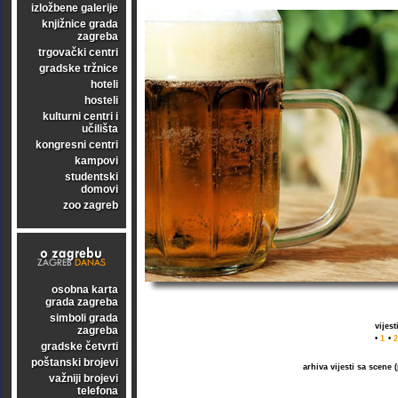
izložbene galerije
knjižnice grada
zagreba
trgovački centri
gradske tržnice
hoteli
hosteli
kulturni centri i
učilišta
kongresni centri
kampovi
studentski
domovi
zoo zagreb
osobna karta
grada zagreba
simboli grada
vijes
zagreba
•
1
•
2
gradske četvrti
poštanski brojevi
arhiva vijesti sa scene
važniji brojevi
telefona