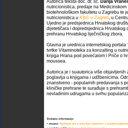
Autorica teksta doc. dr. sc.
Darija Vrane
nutricionistica, predaje na Medicinskom
biotehnološkom fakultetu u Zagrebu te 
nutricionistica u
KBC-u Zagreb
, u Centr
Ujedno je predsjednica Hrvatskog društva
dijetetičara i dopredsjednica Hrvatskog 
prehranu Hrvatskog liječničkog zbora.
Glavna je urednica internetskog portala
tvrtke Vitaminoteka za konzalting u nutri
knjiga Hrana pod povećalom i Priče o h
moussea.
Autorica je i suautorica više objavljenih
poglavlja u knjigama i udžbenicima. Održa
znanstveno - popularnih predavanja s po
kliničke prehrane te surađuje s prehram
nevladinim udrugama u svrhu popularizac
Dodatne informacije:
•
vezano:
Razbijen mit o pivu kao namirnici s visokim udjelo