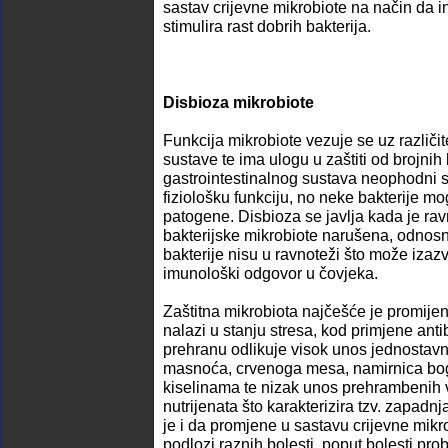
sastav crijevne mikrobiote na način da in
stimulira rast dobrih bakterija.
Disbioza mikrobiote
Funkcija mikrobiote vezuje se uz različi
sustave te ima ulogu u zaštiti od brojnih
gastrointestinalnog sustava neophodni 
fiziološku funkciju, no neke bakterije mog
patogene. Disbioza se javlja kada je rav
bakterijske mikrobiote narušena, odnos
bakterije nisu u ravnoteži što može izazva
imunološki odgovor u čovjeka.
Zaštitna mikrobiota najčešće je promij
nalazi u stanju stresa, kod primjene antib
prehranu odlikuje visok unos jednostavn
masnoća, crvenoga mesa, namirnica bog
kiselinama te nizak unos prehrambenih v
nutrijenata što karakterizira tzv. zapad
je i da promjene u sastavu crijevne mikr
podlozi raznih bolesti, poput bolesti pr