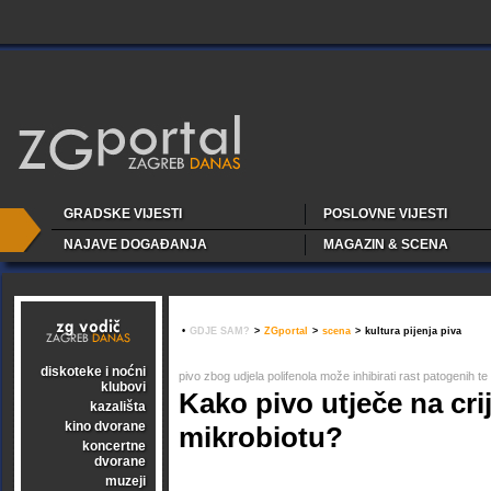
GRADSKE VIJESTI
POSLOVNE VIJESTI
NAJAVE DOGAĐANJA
MAGAZIN & SCENA
•
GDJE SAM?
>
ZGportal
>
scena
>
kultura pijenja piva
diskoteke i noćni
pivo zbog udjela polifenola može inhibirati rast patogenih te s
klubovi
Kako pivo utječe na cri
kazališta
kino dvorane
mikrobiotu?
koncertne
dvorane
muzeji