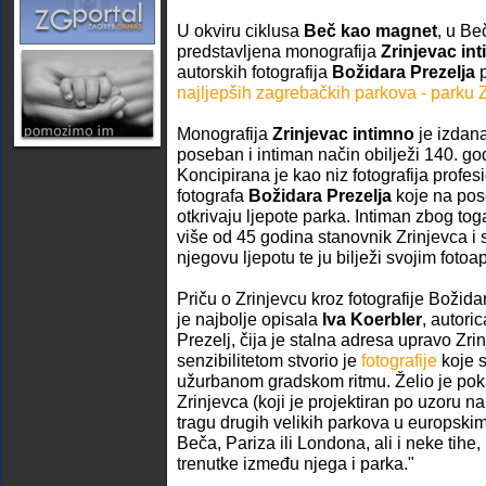
U okviru ciklusa
Beč kao magnet
, u B
predstavljena monografija
Zrinjevac in
autorskih fotografija
Božidara Prezelja
p
najljepših zagrebačkih parkova - parku 
Monografija
Zrinjevac intimno
je izdana
poseban i intiman način obilježi 140. go
Koncipirana je kao niz fotografija profe
fotografa
Božidara Prezelja
koje na pos
otkrivaju ljepote parka. Intiman zbog tog
više od 45 godina stanovnik Zrinjevca 
njegovu ljepotu te ju bilježi svojim foto
Priču o Zrinjevcu kroz fotografije Božida
je najbolje opisala
Iva Koerbler
, autori
Prezelj, čija je stalna adresa upravo Zri
senzibilitetom stvorio je
fotografije
koje s
užurbanom gradskom ritmu. Želio je pok
Zrinjevca (koji je projektiran po uzoru na
tragu drugih velikih parkova u europsk
Beča, Pariza ili Londona, ali i neke tihe,
trenutke između njega i parka."