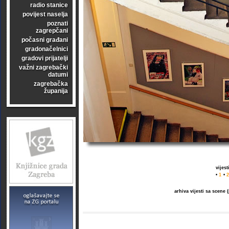
radio stanice
povijest naselja
poznati
zagrepčani
počasni građani
gradonačelnici
gradovi prijatelji
važni zagrebački
datumi
zagrebačka
županija
vijes
•
1
•
2
arhiva vijesti sa scene