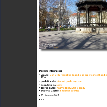
Dodatne informacije:
•
vezano:
Dan URK republike dogodio se prije točno 20 godina
2016.
•
gradski vodič:
simboli grada zagreba
•
događanja na
sceni
•
zagreb danas:
najave događanja u gradu
•
ZGportal Zagreb:
naslovna stranica
•
23. listopada 2017.
•
k.v.