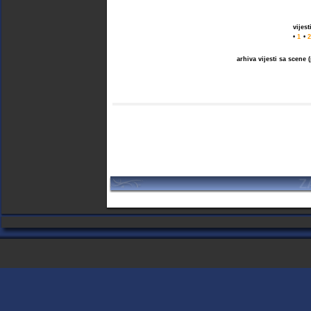
vijes
•
1
•
2
arhiva vijesti sa scene