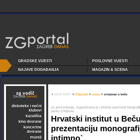
GRADSKE VIJESTI
POSLOVNE VIJESTI
NAJAVE DOGAĐANJA
MAGAZIN & SCENA
•
GDJE SAM?
>
ZGportal
>
scena
>
zrinjevac u beču
diskoteke i noćni
uz prezentaciju, organizirana je i izložba autorskih fotogra
klubovi
parku zrinjevac
kazališta
Hrvatski institut u Beč
kino dvorane
prezentaciju monografij
koncertne
dvorane
intimno`
muzeji