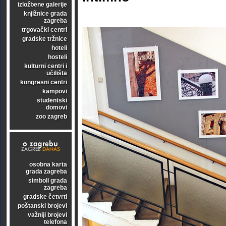
izložbene galerije
knjižnice grada
zagreba
trgovački centri
gradske tržnice
hoteli
hosteli
kulturni centri i
učilišta
kongresni centri
kampovi
studentski
domovi
zoo zagreb
osobna karta
grada zagreba
simboli grada
zagreba
gradske četvrti
poštanski brojevi
važniji brojevi
telefona