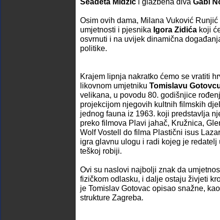
Seadeta Midžić
i glazbena diva
Gabi N
Osim ovih dama, Milana Vuković Runjić u
umjetnosti i pjesnika
Igora Zidića
koji ć
osvrnuti i na uvijek dinamična događanj
politike.
Krajem lipnja nakratko ćemo se vratiti h
likovnom umjetniku
Tomislavu Gotovc
velikana, u povodu 80. godišnjice rođenja
projekcijom njegovih kultnih filmskih dje
jednog fauna iz 1963. koji predstavlja n
preko filmova Plavi jahač, Kružnica, Gle
Wolf Vostell do filma Plastični isus Laz
igra glavnu ulogu i radi kojeg je redatelj
teškoj robiji.
Ovi su naslovi najbolji znak da umjetnost
fizičkom odlasku, i dalje ostaju živjeti kr
je Tomislav Gotovac opisao snažne, kao
strukture Zagreba.