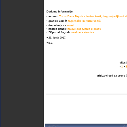
Dodatne informacije:
•
vezano:
Torzo Dade Topića - izašao šesti, dugonajavljivani 
•
gradski vodič:
zagrebački kulturni vodič
•
događanja na
sceni
•
zagreb danas:
najave događanja u gradu
•
ZGportal Zagreb:
naslovna stranica
•
23. lipnja 2017.
•
k.v.
vijes
•
1
•
2
arhiva vijesti sa scene