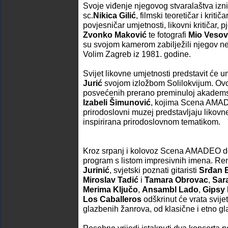
Svoje viđenje njegovog stvaralaštva iznij
sc.
Nikica Gilić
, filmski teoretičar i kritiča
povjesničar umjetnosti, likovni kritičar, pj
Zvonko Maković
te fotografi
Mio Vesov
su svojom kamerom zabilježili njegov 
Volim Zagreb iz 1981. godine.
Svijet likovne umjetnosti predstavit će 
Jurić
svojom izložbom Solilokvijum. Ovo 
posvećenih prerano preminuloj akademskoj
Izabeli Šimunović
, kojima Scena AMAD
prirodoslovni muzej predstavljaju likovne
inspirirana prirodoslovnom tematikom.
Kroz srpanj i kolovoz Scena AMADEO do
program s listom impresivnih imena. Ren
Jurinić
, svjetski poznati gitaristi
Srđan 
Miroslav Tadić
i
Tamara Obrovac
,
Sar
Merima Ključo
,
Ansambl Lado
,
Gipsy
Los Caballeros
odškrinut će vrata svije
glazbenih žanrova, od klasične i etno gl