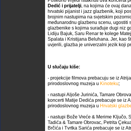
Posebno vrijedi istaknuti dva koncerta
Dedić i prijatelji
, na kojima će ovaj dan
hrvatski pijanist i jazz glazbenik, koji p
brojnim nastupima na svjetskim pozorni
međunarodnu glazbenu scenu, ugostiti sv
glazbenike s kojima surađuje dugi niz g
Lidiju Bajuk, Saru Renar te kolege Matej
Spalata i Kristijana Beluhana. Jer, kao 
uvjerili, glazba je univerzalni jezik koji 
U slučaju kiše:
- projekcije filmova prebacuju se iz Atri
prirodoslovnog muzeja u
Kinoteku
;
- nastupi Aljoše Jurinića, Tamare Obrova
koncerti Matije Dedića prebacuje se iz A
prirodoslovnog muzeja u
Hrvatski glazb
- nastupi Bože Vreće & Merime Ključo, 
Tadića & Tamare Obrovac, Petrita Çeku
Brčića i Tvrtka Sarića prebacuje se iz At