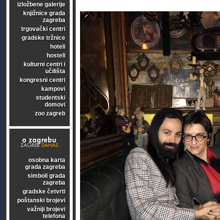
izložbene galerije
knjižnice grada
zagreba
trgovački centri
gradske tržnice
hoteli
hosteli
kulturni centri i
učilišta
kongresni centri
kampovi
studentski
domovi
zoo zagreb
osobna karta
grada zagreba
simboli grada
zagreba
gradske četvrti
poštanski brojevi
važniji brojevi
telefona