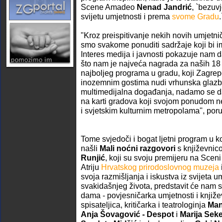
Scene Amadeo
Nenad Jandrić
, `bezuv
svijetu umjetnosti i prema
svome Gradu
.
"Kroz preispitivanje nekih novih umjetni
smo svakome ponuditi sadržaje koji bi im 
Interes medija i javnosti pokazuje nam d
što nam je najveća nagrada za naših 18
najboljeg programa u gradu, koji Zagrep
inozemnim gostima nudi vrhunska glazbe
multimedijalna događanja, nadamo se d
na karti gradova koji svojom ponudom n
i svjetskim kulturnim metropolama", poru
Tome svjedoči i bogat ljetni program u 
našli
Mali noćni razgovori
s književni
Runjić
, koji su svoju premijeru na Sc
Atriju
Hrvatskog prirodoslovnog muzeja
svoja razmišljanja i iskustva iz svijeta umj
svakidašnjeg života, predstavit će nam s
dama - povjesničarka umjetnosti i knjiž
spisateljica, kritičarka i teatrologinja
Man
Anja Šovagović - Despot
i
Marija Seke