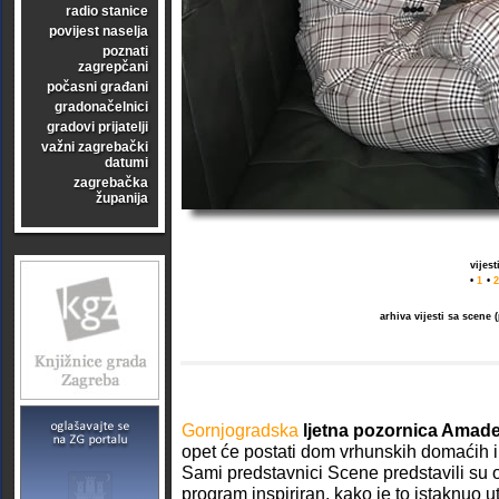
radio stanice
povijest naselja
poznati
zagrepčani
počasni građani
gradonačelnici
gradovi prijatelji
važni zagrebački
datumi
zagrebačka
županija
vijes
•
1
•
2
arhiva vijesti sa scene
Gornjogradska
ljetna pozornica Amad
opet će postati dom vrhunskih domaćih 
Sami predstavnici Scene predstavili su o
program inspiriran, kako je to istaknuo ute