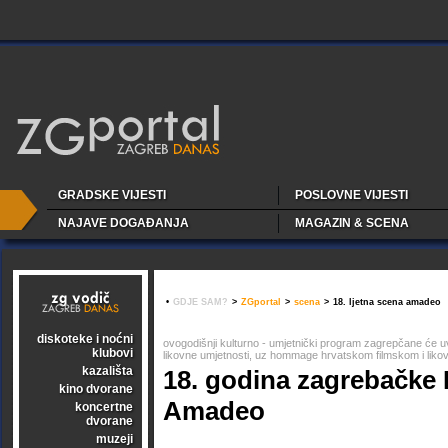
GRADSKE VIJESTI
POSLOVNE VIJESTI
NAJAVE DOGAĐANJA
MAGAZIN & SCENA
•
GDJE SAM?
>
ZGportal
>
scena
>
18. ljetna scena amadeo
diskoteke i noćni
ovogodišnji kulturno - umjetnički program zagrepčane će uves
klubovi
likovne umjetnosti, uz hommage hrvatskom filmskom i liko
kazališta
18. godina zagrebačke 
kino dvorane
Amadeo
koncertne
dvorane
muzeji