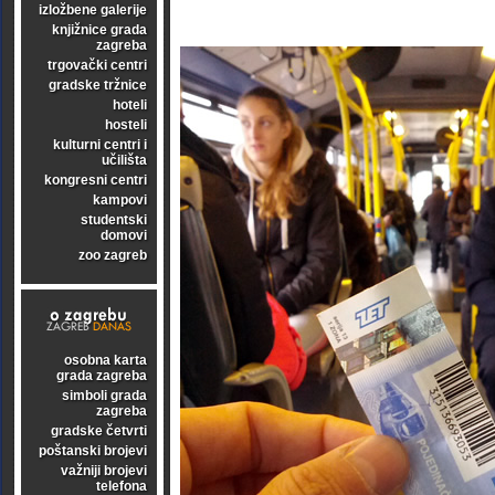
izložbene galerije
knjižnice grada
zagreba
trgovački centri
gradske tržnice
hoteli
hosteli
kulturni centri i
učilišta
kongresni centri
kampovi
studentski
domovi
zoo zagreb
osobna karta
grada zagreba
simboli grada
zagreba
gradske četvrti
poštanski brojevi
važniji brojevi
telefona