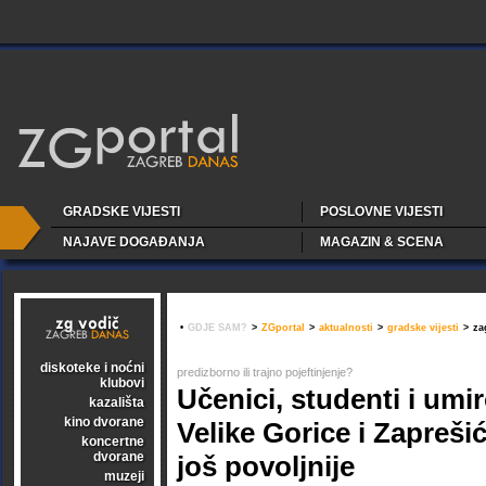
GRADSKE VIJESTI
POSLOVNE VIJESTI
NAJAVE DOGAĐANJA
MAGAZIN & SCENA
•
GDJE SAM?
>
ZGportal
>
aktualnosti
>
gradske vijesti
>
za
diskoteke i noćni
predizborno ili trajno pojeftinjenje?
klubovi
Učenici, studenti i umir
kazališta
kino dvorane
Velike Gorice i Zapreši
koncertne
dvorane
još povoljnije
muzeji