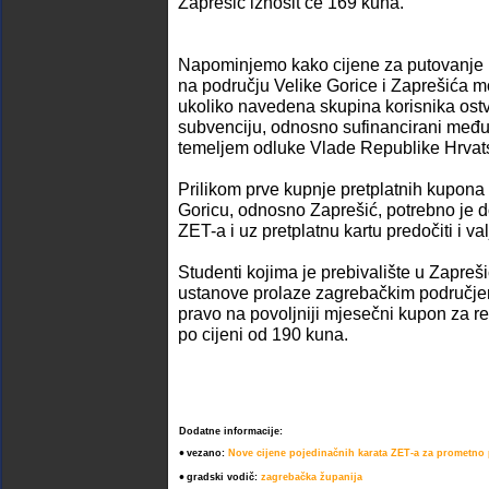
Zaprešić iznosit će 169 kuna.
Napominjemo kako cijene za putovanje u
na području Velike Gorice i Zaprešića mog
ukoliko navedena skupina korisnika ost
subvenciju, odnosno sufinancirani među
temeljem odluke Vlade Republike Hrvat
Prilikom prve kupnje pretplatnih kupona
Goricu, odnosno Zaprešić, potrebno je d
ZET-a i uz pretplatnu kartu predočiti i v
Studenti kojima je prebivalište u Zapreš
ustanove prolaze zagrebačkim područjem
pravo na povoljniji mjesečni kupon za re
po cijeni od 190 kuna.
Dodatne informacije:
•
vezano:
Nove cijene pojedinačnih karata ZET-a za prometno
•
gradski vodič:
zagrebačka županija