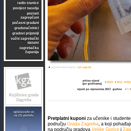
radio stanice
povijest naselja
poznati
zagrepčani
počasni građani
gradonačelnici
gradovi prijatelji
važni zagrebački
datumi
zagrebačka
županija
•
pojedinačna karta /
zet zagreb
arhiva vijesti
•
2010.
•
2011.
•
201
(po godinama)
vijesti po mjesecima 2017. godine
•
1
Pretplatni kuponi
za učenike i studente
području
Grada Zagreba
, a koji pohađaj
na području gradova
Velike Gorice
i
Zap