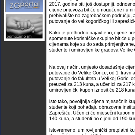
2017. godine biti još dostupniji, odnosno 
cijene prijevoza bit će omogućene i umir
prebivalište na zagrebačkom području, a
putovanje do velikogoričkog ili zapreši
Kako je prethodno najavljeno, cijene pr
spomenute korisničke skupine bit će u p
cijenama koje su do sada primjenjivane, 
studente i umirovljenike gradova Velike 
Na ovaj način, umjesto dosadašnje cije
putovanje do Velike Gorice, od 1. travnja
putovanje do fakulteta u Velikoj Gorici
preuzeti za 213 kuna, a učenici za 217 
umirovljenički kupon iznosit će 218 kuna
Isto tako, povoljnija cijena mjesečnih ku
studente koji pohađaju obrazovne institu
Zaprešiću. Učenici će mjesečni kupon mo
140 kuna, a studenti po cijeni od 190 ku
Istovremeno, umirovljenički pretplatni k