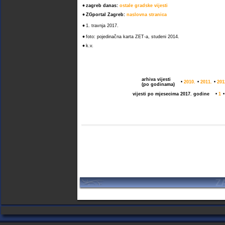
•
zagreb danas:
ostale gradske vijesti
•
ZGportal Zagreb:
naslovna stranica
•
1. travnja 2017.
•
foto: pojedinačna karta ZET-a, studeni 2014.
•
k.v.
arhiva vijesti
•
2010.
•
2011.
•
201
(po godinama)
vijesti po mjesecima 2017. godine
•
1