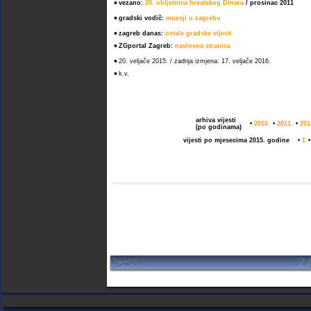
•
vezano:
20. obljetnica hrvatskog Dinara
/ prosinac 2011
•
gradski vodič:
muzeji u zagrebu
•
zagreb danas:
ostale gradske vijesti
•
ZGportal Zagreb:
naslovna stranica
•
20. veljače 2015. / zadnja izmjena: 17. veljače 2016.
•
k.v.
arhiva vijesti
•
2010.
•
2011.
•
201
(po godinama)
vijesti po mjesecima 2015. godine
•
1