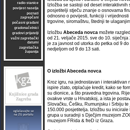
radio stanice
Izložba se sastoji od deset interaktivnih 
povijest naselja
posjetitelji stječu znanje o osnovama fi
poznati
odnosno o povijesti, funkciji i vrijednost
zagrepčani
trgovine, siromaštvu, štednji te ulaganji
počasni građani
gradonačelnici
Izložbu
Abeceda novca
možete razgled
gradovi prijatelji
od 21. veljače 2015. sve do 10. siječnj
važni zagrebački
datumi
je za javnost od utorka do petka od 9 do 
zagrebačka
nedjeljom od 9 do 13 sati.
županija
O izložbi Abeceda novca
Kroz igru, na jednostavan i interaktivan 
ispire zlato, otplaćuje kredit, kako se fo
su dionice, a što pravedna trgovina. Riječ
ovakve vrste u Hrvatskoj, a ista je posta
Slovačku, Češku, Rumunjsku i Srbiju te 
150.000 posjetitelja. Izložbu su inicirale
grupa u suradnji s Dječjim muzejom ZO
muzejom FRida & freD iz Graza.