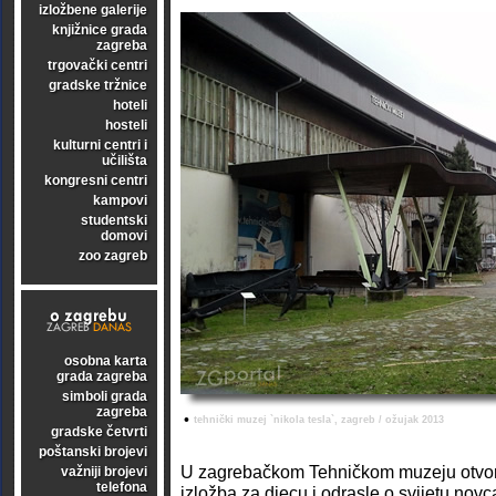
izložbene galerije
knjižnice grada
zagreba
trgovački centri
gradske tržnice
hoteli
hosteli
kulturni centri i
učilišta
kongresni centri
kampovi
studentski
domovi
zoo zagreb
osobna karta
grada zagreba
simboli grada
zagreba
•
tehnički muzej `nikola tesla`, zagreb / ožujak 2013
gradske četvrti
poštanski brojevi
U zagrebačkom Tehničkom muzeju otvore
važniji brojevi
telefona
izložba za djecu i odrasle o svijetu nov