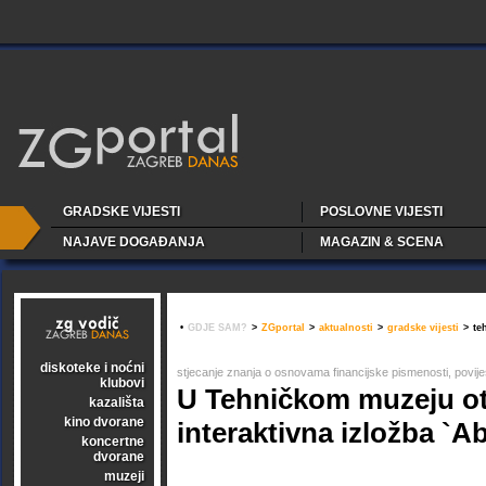
GRADSKE VIJESTI
POSLOVNE VIJESTI
NAJAVE DOGAĐANJA
MAGAZIN & SCENA
•
GDJE SAM?
>
ZGportal
>
aktualnosti
>
gradske vijesti
>
te
diskoteke i noćni
stjecanje znanja o osnovama financijske pismenosti, povijes
klubovi
U Tehničkom muzeju o
kazališta
kino dvorane
interaktivna izložba `
koncertne
dvorane
muzeji