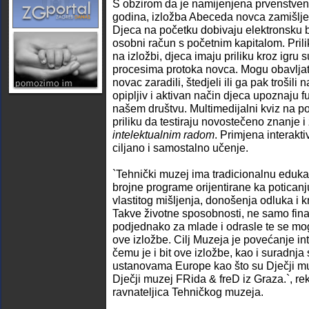
S obzirom da je namijenjena prvenstveno d
godina, izložba Abeceda novca zamišljen
Djeca na početku dobivaju elektronsku 
osobni račun s početnim kapitalom. Pri
na izložbi, djeca imaju priliku kroz igru 
procesima protoka novca. Mogu obavljat
novac zaradili, štedjeli ili ga pak trošili 
opipljiv i aktivan način djeca upoznaju f
našem društvu. Multimedijalni kviz na p
priliku da testiraju novostečeno znanje 
intelektualnim radom
. Primjena interakt
ciljano i samostalno učenje.
`Tehnički muzej ima tradicionalnu eduka
brojne programe orijentirane ka poticanj
vlastitog mišljenja, donošenja odluka i kr
Takve životne sposobnosti, ne samo fina
podjednako za mlade i odrasle te se mogu
ove izložbe. Cilj Muzeja je povećanje in
čemu je i bit ove izložbe, kao i suradnja
ustanovama Europe kao što su Dječji m
Dječji muzej FRida & freD iz Graza.`, re
ravnateljica Tehničkog muzeja.