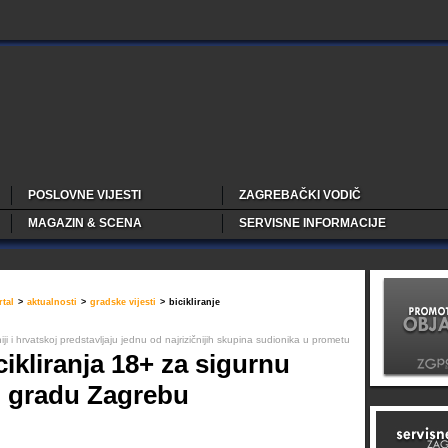
POSLOVNE VIJESTI
ZAGREBAČKI VODIČ
MAGAZIN & SCENA
SERVISNE INFORMACIJE
tal
>
aktualnosti
>
gradske vijesti
>
bicikliranje
niji i hrvatskoj predstavljaju jednu od najrizičnijih skupina sudionika u prometu
cikliranja 18+ za sigurnu
u gradu Zagrebu