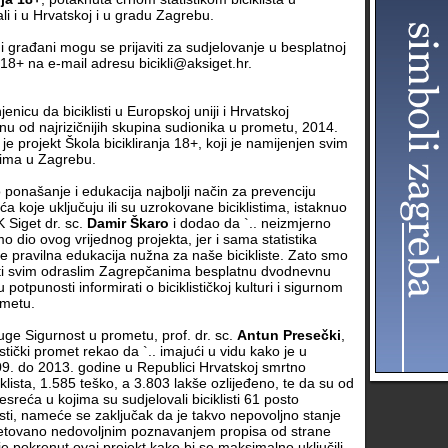
ali i u Hrvatskoj i u gradu Zagrebu.
ni građani mogu se prijaviti za sudjelovanje u besplatnoj
a 18+ na e-mail adresu bicikli@aksiget.hr.
enicu da biciklisti u Europskoj uniji i Hrvatskoj
dnu od najrizičnijih skupina sudionika u prometu, 2014.
e projekt Škola bicikliranja 18+, koji je namijenjen svim
stima u Zagrebu.
ponašanje i edukacija najbolji način za prevenciju
a koje uključuju ili su uzrokovane biciklistima, istaknuo
K Siget dr. sc.
Damir Škaro
i dodao da `.. neizmjerno
o dio ovog vrijednog projekta, jer i sama statistika
je pravilna edukacija nužna za naše bicikliste. Zato smo
iti svim odraslim Zagrepčanima besplatnu dvodnevnu
u potpunosti informirati o biciklističkoj kulturi i sigurnom
ometu.
ge Sigurnost u prometu, prof. dr. sc.
Antun Presečki
,
stički promet rekao da `.. imajući u vidu kako je u
09. do 2013. godine u Republici Hrvatskoj smrtno
klista, 1.585 teško, a 3.803 lakše ozlijeđeno, te da su od
sreća u kojima su sudjelovali biciklisti 61 posto
listi, nameće se zaključak da je takvo nepovoljno stanje
etovano nedovoljnim poznavanjem propisa od strane
 je pokrenut ovaj projekt kako bi se maksimalno uključili