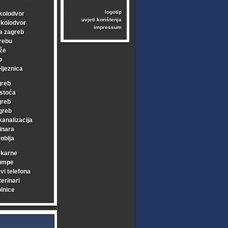
logotip
kolodvor
uvjeti korištenja
i kolodvor
impressum
a zagreb
rebu
že
b
ljeznica
greb
stoća
greb
greb
kanalizacija
inara
oblja
ekarne
umpe
vi telefona
erinari
lnice