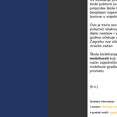
bicikl poklonit ć
polaznike škole k
besplatan najam 
bonove u vrijedn
Ovo je treća sez
polaznici istakn
dijelu nastave i
godine očekuje se
Zagrebu sve više 
izrazito važan.
Škola bicikliranj
mobilnosti
koji
način zajednički
mobilnost građana
prometu.
(k.v.)
Dodatne informacije:
•
vezano:
Pokrenut sus
•
gradski vodič:
zagreb