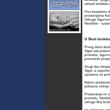
odrasli biciklist
Ovu besplatnu d
prostorijama Auto
Udruga Sigurnost
Nextbike - susta
O Školi biciklir
Prvog dana škole
Siget sati polazn
prometa, sigurn
prometnih propis
Drugi dan bespla
Siget, a započet
uputama za pomoć
Nakon predavanja
pokazna vožnja n
Predavanja će od
prometu, Nextbik
udruge Moj bicik
Uz edukaciju pol