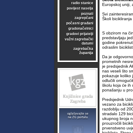
radio stanice
Europskoj uniji, 
povijest naselja
poznati
Svi zainteresira
zagrepčani
Školi bicikliranj
počasni građani
gradonačelnici
S obzirom na činj
gradovi prijatelji
predstavljaju je
važni zagrebački
godine pokrenut j
datumi
odraslim bicikli
zagrebačka
županija
Da je odgovorno 
prometnih nesreć
je predsjednik A
nas veseli što sm
pokazuje koliko 
odlučili omoguć
školu koja će ih 
ponašanju u pr
Predsjednik Udru
vezano za bicikli
razdoblju od 20
stradalo 129 bici
ukupnog broja ne
prouzročili bicik
prvenstveno uvj
biciklista. Stoga