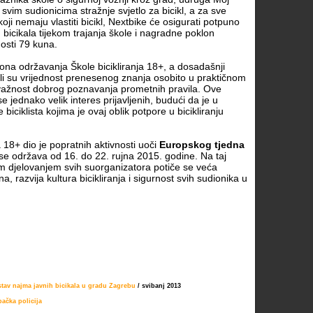
e svim sudionicima stražnje svjetlo za bicikl, a za sve
oji nemaju vlastiti bicikl, Nextbike će osigurati potpuno
bicikala tijekom trajanja škole i nagradne poklon
osti 79 kuna.
ona održavanja Škole bicikliranja 18+, a dosadašnji
uli su vrijednost prenesenog znanja osobito u praktičnom
 važnost dobrog poznavanja prometnih pravila. Ove
 jednako velik interes prijavljenih, budući da je u
biciklista kojima je ovaj oblik potpore u bicikliranju
a 18+ dio je popratnih aktivnosti uoči
Europskog tjedna
 se održava od 16. do 22. rujna 2015. godine. Na taj
m djelovanjem svih suorganizatora potiče se veća
, razvija kultura bicikliranja i sigurnost svih sudionika u
tav najma javnih bicikala u gradu Zagrebu
/ svibanj 2013
ačka policija