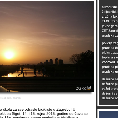
autobusni 
željezničk
zračna luk
TAXI u zag
javne gara
ZET Zagre
gradska že
policija za
gradska či
elektra za
toplana za
vodovod i 
gradska pl
gradska gr
dežurne lj
dežurne p
važni broje
dežurni vet
dežurne bo
t slobode, zagreb
a škola za sve odrasle bicikliste u Zagrebu! U
okluba Siget, 14. i 15. rujna 2015. godine održava se
nja 18+
, potaknuta crnom statistikom biciklista u