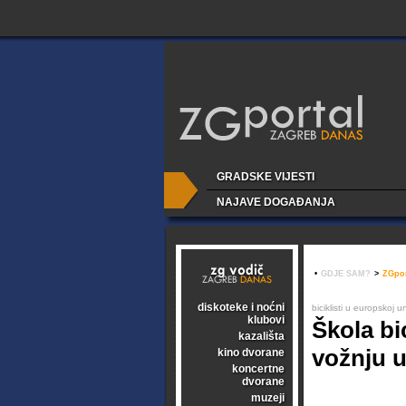
GRADSKE VIJESTI
NAJAVE DOGAĐANJA
•
GDJE SAM?
>
ZGpor
diskoteke i noćni
biciklisti u europskoj u
klubovi
Škola bi
kazališta
vožnju 
kino dvorane
koncertne
dvorane
muzeji