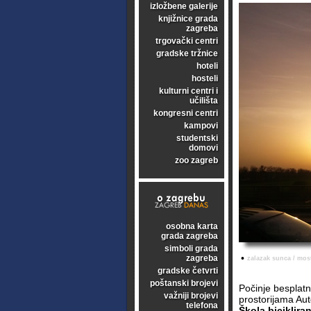
izložbene galerije
knjižnice grada
zagreba
trgovački centri
gradske tržnice
hoteli
hosteli
kulturni centri i
učilišta
kongresni centri
kampovi
studentski
domovi
zoo zagreb
osobna karta
grada zagreba
simboli grada
•
zagreba
zalazak sunca / mos
gradske četvrti
poštanski brojevi
Počinje besplatn
važniji brojevi
prostorijama Aut
telefona
Škola biciklira