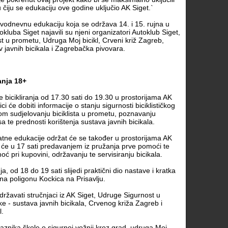
i u čiju se edukaciju ove godine uključio AK Siget.`
vodnevnu edukaciju koja se održava 14. i 15. rujna u
kluba Siget najavili su njeni organizatori Autoklub Siget,
 u prometu, Udruga Moj bicikl, Crveni križ Zagreb,
v javnih bicikala i Zagrebačka pivovara.
anja 18+
 bicikliranja od 17.30 sati do 19.30 u prostorijama AK
ici će dobiti informacije o stanju sigurnosti biciklističkog
om sudjelovanju biciklista u prometu, poznavanju
a te prednosti korištenja sustava javnih bicikala.
tne edukacije održat će se također u prostorijama AK
 će u 17 sati predavanjem iz pružanja prve pomoći te
 pri kupovini, održavanju te servisiranju bicikala.
, od 18 do 19 sati slijedi praktični dio nastave i kratka
a poligonu Kockica na Prisavlju.
ržavati stručnjaci iz AK Siget, Udruge Sigurnost u
e - sustava javnih bicikala, Crvenog križa Zagreb i
l.
aznika škole o sigurnoj vožnji kroz grad, udruga Moj