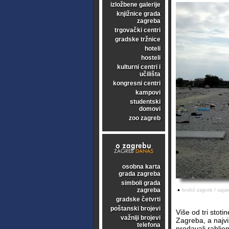
izložbene galerije
knjižnice grada
zagreba
trgovački centri
gradske tržnice
hoteli
hosteli
kulturni centri i
učilišta
kongresni centri
kampovi
studentski
domovi
zoo zagreb
osobna karta
grada zagreba
simboli grada
•
zagreba
hrelić zagreb / saja
gradske četvrti
poštanski brojevi
Više od tri stoti
važniji brojevi
Zagreba, a najv
telefona
prodavali rablje