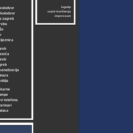
logotip
kolodvor
uvjeti korištenja
i kolodvor
impressum
a zagreb
rebu
že
b
ljeznica
greb
stoća
greb
greb
kanalizacija
inara
oblja
ekarne
umpe
vi telefona
erinari
lnice