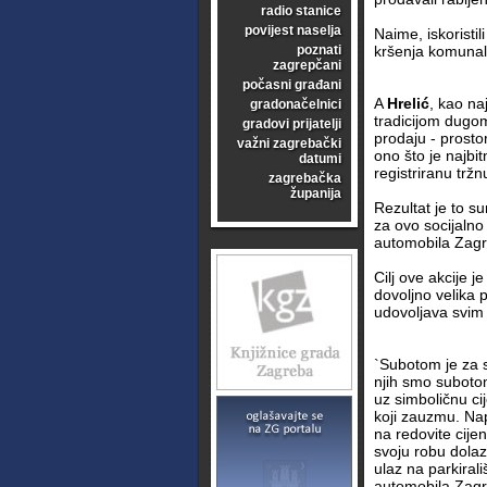
radio stanice
povijest naselja
Naime, iskoristi
poznati
kršenja komunaln
zagrepčani
počasni građani
A
Hrelić
, kao na
gradonačelnici
tradicijom dugom
gradovi prijatelji
prodaju - prosto
važni zagrebački
ono što je najbi
datumi
registriranu tržn
zagrebačka
županija
Rezultat je to s
za ovo socijalno
automobila Zagre
Cilj ove akcije 
dovoljno velika 
udovoljava svim
`Subotom je za s
njih smo subotom
uz simboličnu ci
koji zauzmu. Na
na redovite cije
svoju robu dola
ulaz na parkirali
automobila Zagr