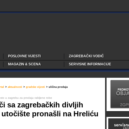
POSLOVNE VIJESTI
ZAGREBAČKI VODIČ
MAGAZIN & SCENA
SERVISNE INFORMACIJE
tal
>
aktualnosti
>
gradske vijesti
>
ulična prodaja
jesto u zagrebu za prodaju rabljene robe
i sa zagrebačkih divljih
 utočište pronašli na Hreliću