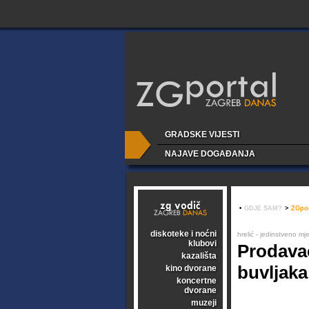
GRADSKE VIJESTI
NAJAVE DOGAĐANJA
•
GDJE SAM?
>
ZGpor
diskoteke i noćni
hrelić - jedinstveno m
klubovi
Prodavač
kazališta
buvljaka
kino dvorane
koncertne
dvorane
muzeji