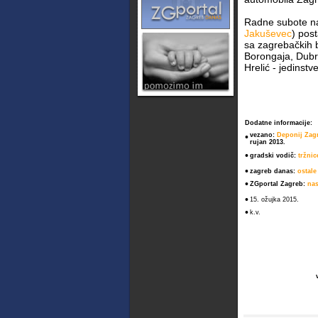
Radne subote na
Jakuševec
) pos
sa zagrebačkih b
Borongaja, Dubr
Hrelić - jedinst
Dodatne informacije:
•
vezano:
Deponij Zagr
rujan 2013.
•
gradski vodič:
tržni
•
zagreb danas:
ostale
•
ZGportal Zagreb:
nas
•
15. ožujka 2015.
•
k.v.