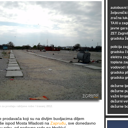
autobusni 
željezničk
zračna luk
TAXI u zag
javne gara
ZET Zagre
gradska že
policija za
gradska či
elektra za
toplana za
vodovod i 
gradska pl
gradska gr
dežurne lj
dežurne p
važni broje
dežurni vet
dežurne bo
m za prodaju rabljene robe / travanj 2012.
ne prodavača koji su na divljim buvljacima diljem
iše ispod Mosta Mladosti na
Zapruđu
, sve donedavno
nu robu, od nedavno rade na Hreliću!