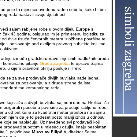
li od prije tri mjeseca uvedenu radnu subotu, kako bi bez
og reda nastavili svoju djelatnost.
jveći sajam rabljene robe u ovom dijelu Europe s
 čak 43 godine, osigurao im je primjerenu logistiku za
r od dvije tisuće četvornih metara izložbene površine te
tnije - poslovanje pod okriljem pravnog subjekta koji ima
u aktivnost.
uradnje između gradske uprave i njezinih nadležnih ureda
 - komunalno pitanje
Grada Zagreba
te uprave Sajma
b, u čijem pravnom okrilju posluje i Hrelić.
je da se za sve prodavače divljih buvljaka nađe jedna,
površina za poslovanje, a s druge strane da ista
 standardima komunalnog reda.
ve koji stižu s divljih buvljaka sajmeni dan na Hreliću. Za
 osigurali i posebnu površinu za prodaju rabljene robe
jenu od pet kuna za kvadratni metar prostora na sajmu
pominjem da je to pedeset posto manji iznos u odnosu
ne koje se naplaćuju. Uz navedeno svi prodavači koji
ze prodavati subotom u mjesecu ožujku imaju besplatan
šte.`, pojašnjava
Miroslav Filipčić
, direktor Sajma
eb d.o.o.