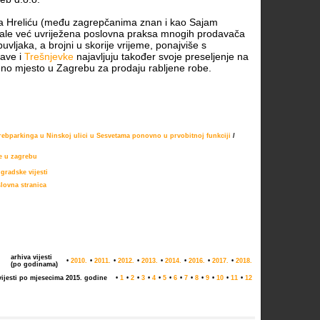
 Hreliću (među zagrepčanima znan i kao Sajam
tale već uvriježena poslovna praksa mnogih prodavača
uvljaka, a brojni u skorije vrijeme, ponajviše s
ave i
Trešnjevke
najavljuju također svoje preseljenje na
veno mjesto u Zagrebu za prodaju rabljene robe.
ebparkinga u Ninskoj ulici u Sesvetama ponovno u prvobitnoj funkciji
/
ce u zagrebu
 gradske vijesti
lovna stranica
arhiva vijesti
•
2010.
•
2011.
•
2012.
•
2013.
•
2014.
•
2016.
•
2017.
•
2018.
(po godinama)
vijesti po mjesecima 2015. godine
•
1
•
2
•
3
•
4
•
5
•
6
•
7
•
8
•
9
•
10
•
11
•
12