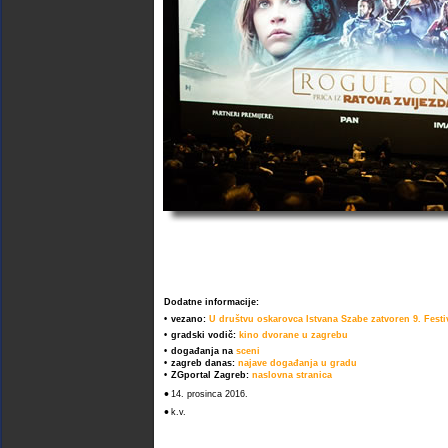
Dodatne informacije:
•
vezano:
U društvu oskarovca Istvana Szabe zatvoren 9. Festiv
•
gradski vodič:
kino dvorane u zagrebu
•
događanja na
sceni
•
zagreb danas:
najave događanja u gradu
•
ZGportal Zagreb:
naslovna stranica
•
14. prosinca 2016.
•
k.v.