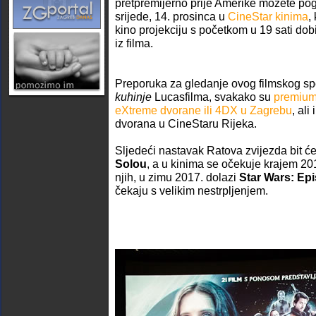
pretpremijerno prije Amerike možete pog
srijede, 14. prosinca u
CineStar kinima
,
kino projekciju s početkom u 19 sati dob
iz filma.
Preporuka za gledanje ovog filmskog spe
kuhinje
Lucasfilma, svakako su
premium 
eXtreme dvorane ili 4DX u Zagrebu
, al
dvorana u CineStaru Rijeka.
Sljedeći nastavak Ratova zvijezda bit ć
Solou
, a u kinima se očekuje krajem 2
njih, u zimu 2017. dolazi
Star Wars: Epi
čekaju s velikim nestrpljenjem.