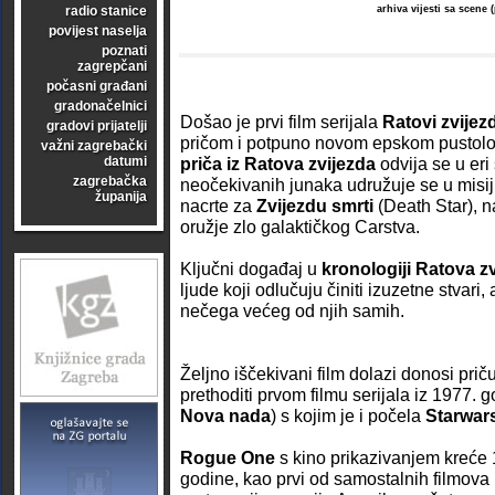
radio stanice
arhiva vijesti sa scene
povijest naselja
poznati
zagrepčani
počasni građani
gradonačelnici
Došao je prvi film serijala
Ratovi zvijez
gradovi prijatelji
pričom i potpuno novom epskom pustol
važni zagrebački
datumi
priča iz Ratova zvijezda
odvija se u eri
zagrebačka
neočekivanih junaka udružuje se u misiji
županija
nacrte za
Zvijezdu smrti
(Death Star), 
oružje zlo galaktičkog Carstva.
Ključni događaj u
kronologiji Ratova z
ljude koji odlučuju činiti izuzetne stvari,
nečega većeg od njih samih.
Željno iščekivani film dolazi donosi priču
prethoditi prvom filmu serijala iz 1977. g
Nova nada
) s kojim je i počela
Starwar
Rogue One
s kino prikazivanjem kreće 
godine, kao prvi od samostalnih filmova