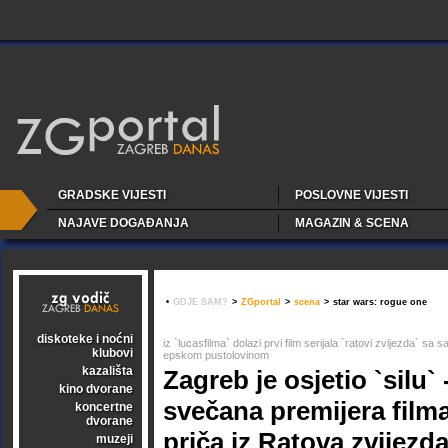
GRADSKE VIJESTI
POSLOVNE VIJESTI
NAJAVE DOGAĐANJA
MAGAZIN & SCENA
•
GDJE SAM?
>
ZGportal
>
scena
>
star wars: rogue one
diskoteke i noćni
iz `lucasfilma` dolazi prvi film serijala `ratovi zvijezda` 
klubovi
epskom pustolovinom
kazališta
Zagreb je osjetio `silu`
kino dvorane
svečana premijera film
koncertne
dvorane
priča iz Ratova zvijezda
muzeji