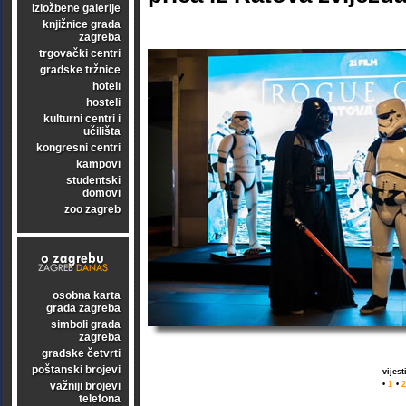
izložbene galerije
knjižnice grada
zagreba
trgovački centri
gradske tržnice
hoteli
hosteli
kulturni centri i
učilišta
kongresni centri
kampovi
studentski
domovi
zoo zagreb
osobna karta
grada zagreba
simboli grada
zagreba
gradske četvrti
poštanski brojevi
vijes
važniji brojevi
•
1
•
2
telefona