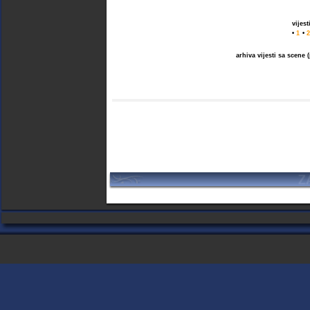
vijes
•
1
•
2
arhiva vijesti sa scene