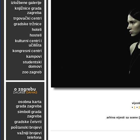
izložbene galerije
knjižnice grada
zagreba
trgovački centri
gradske tržnice
hoteli
hosteli
kulturni centri i
učilišta
kongresni centri
kampovi
studentski
domovi
zoo zagreb
osobna karta
vijes
grada zagreba
•
1
•
2
simboli grada
zagreba
arhiva vijesti sa scene
gradske četvrti
poštanski brojevi
važniji brojevi
telefona