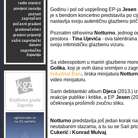
radio stanice
povijest naselja
Godinu i pol od uspješnog EP-ja
Jesen
poznati
je s bendom koncertno predstavila po cije
zagrepčani
nastavlja svoju autentičnu glazbenu prič
počasni građani
gradonačelnici
Poznatim stihovima
Notturno
, jednog o
gradovi prijatelji
prostora -
Tina Ujevića
- ova talentirana
važni zagrebački
svoju intimističku glazbenu vizuru.
datumi
zagrebačka
županija
Sa videospotom u maniri glazbene mono
Golika
, koji je ovih dana snimljen u z
Industrial Baru
, lirska minijatura
Nottur
video minijaturu.
Sarin debitantski album
Djeca
(2013.) iz
reakcije publike i kritike, a EP
Jesen
(20
očekivanja proširivši zvučnu sliku.
Notturno
predstavlja još jedan korak na
neutabanim stazama, a tu su se Sari prid
Cukerić
i
Konrad Mulvaj
.