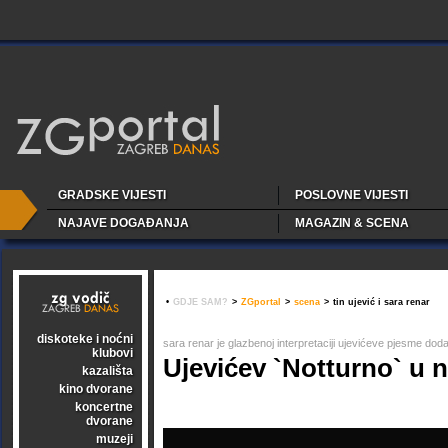
GRADSKE VIJESTI
POSLOVNE VIJESTI
NAJAVE DOGAĐANJA
MAGAZIN & SCENA
•
GDJE SAM?
>
ZGportal
>
scena
>
tin ujević i sara renar
diskoteke i noćni
sara renar je glazbenoj interpretaciji ujevićeve pjesme dodal
klubovi
Ujevićev `Notturno` u
kazališta
kino dvorane
koncertne
dvorane
muzeji