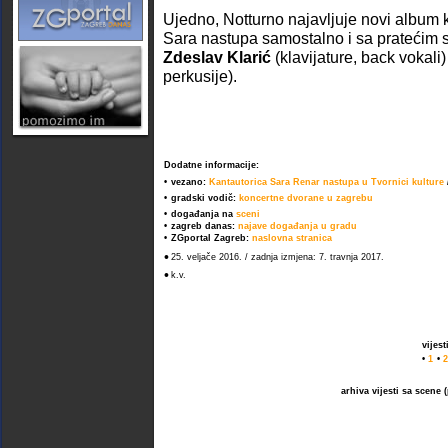
Ujedno, Notturno najavljuje novi album ko
Sara nastupa samostalno i sa pratećim 
Zdeslav Klarić
(klavijature, back vokali)
perkusije).
Dodatne informacije:
•
vezano:
Kantautorica Sara Renar nastupa u Tvornici kulture
•
gradski vodič:
koncertne dvorane u zagrebu
•
događanja na
sceni
•
zagreb danas:
najave događanja u gradu
•
ZGportal Zagreb:
naslovna stranica
•
25. veljače 2016. / zadnja izmjena: 7. travnja 2017.
•
k.v.
vijes
•
1
•
2
arhiva vijesti sa scene