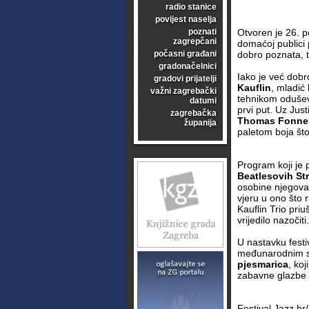
radio stanice
povijest naselja
poznati
Otvoren je 26. p
zagrepčani
domaćoj publici 
počasni građani
dobro poznata, t
gradonačelnici
Iako je već dobro
gradovi prijatelji
Kauflin
, mladić
važni zagrebački
tehnikom odušev
datumi
prvi put. Uz Just
zagrebačka
Thomas Fonne
županija
paletom boja što
Program koji je
Beatlesovih St
osobine njegova
vjeru u ono što r
Kauflin Trio pri
vrijedilo nazočiti.
U nastavku festi
međunarodnim sa
pjesmarica
, ko
zabavne glazbe i
Festival Jazz.hr/