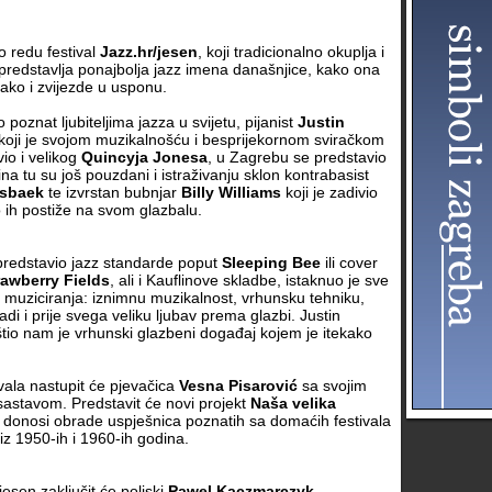
o redu festival
Jazz.hr/jesen
, koji tradicionalno okuplja i
predstavlja ponajbolja jazz imena današnjice, kako ona
ako i zvijezde u usponu.
 poznat ljubiteljima jazza u svijetu, pijanist
Justin
 koji je svojom muzikalnošću i besprijekornom sviračkom
io i velikog
Quincyja Jonesa
, u Zagrebu se predstavio
ina tu su još pouzdani i istraživanju sklon kontrabasist
sbaek
te izvrstan bubnjar
Billy Williams
koji je zadivio
 ih postiže na svom glazbalu.
 predstavio jazz standarde poput
Sleeping Bee
ili cover
rawberry Fields
, ali i Kauflinove skladbe, istaknuo je sve
 muziciranja: iznimnu muzikalnost, vrhunsku tehniku,
adi i prije svega veliku ljubav prema glazbi. Justin
uštio nam je vrhunski glazbeni događaj kojem je itekako
vala nastupit će pjevačica
Vesna Pisarović
sa svojim
stavom. Predstavit će novi projekt
Naša velika
ji donosi obrade uspješnica poznatih sa domaćih festivala
z 1950-ih i 1960-ih godina.
jesen zaključit će poljski
Pawel Kaczmarczyk