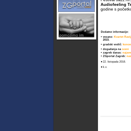
Audiofeeling T
godine s početko
Dodatne informacije:
•
vezano:
Kvartet Ravi
2015.
•
gradski vodič:
konce
•
događanja na
sceni
•
zagreb danas:
najav
•
ZGportal Zagreb:
nas
•
22. listopada 2016.
•
k.v.