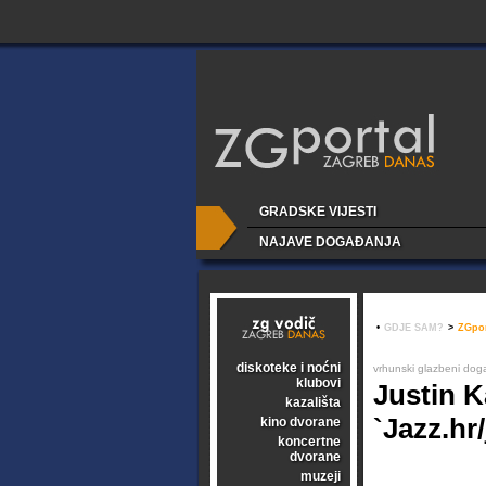
GRADSKE VIJESTI
NAJAVE DOGAĐANJA
•
GDJE SAM?
>
ZGpor
diskoteke i noćni
vrhunski glazbeni doga
klubovi
Justin Ka
kazališta
`Jazz.hr
kino dvorane
koncertne
dvorane
muzeji