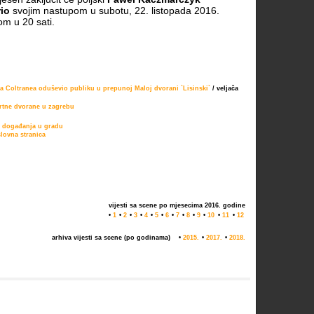
rio
svojim nastupom u subotu, 22. listopada 2016.
m u 20 sati.
ja Coltranea oduševio publiku u prepunoj Maloj dvorani `Lisinski`
/ veljača
rtne dvorane u zagrebu
e događanja u gradu
lovna stranica
vijesti sa scene po mjesecima 2016. godine
•
1
•
2
•
3
•
4
•
5
•
6
•
7
•
8
•
9
•
10
•
11
•
12
arhiva vijesti sa scene (po godinama)
•
2015.
•
2017.
•
2018.