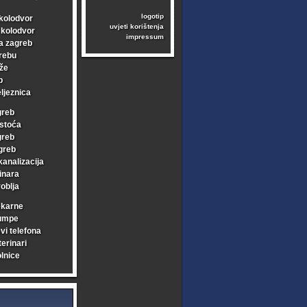
logotip
kolodvor
uvjeti korištenja
i kolodvor
impressum
a zagreb
rebu
že
b
ljeznica
greb
stoća
greb
greb
kanalizacija
inara
oblja
ekarne
umpe
vi telefona
erinari
lnice