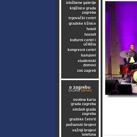
izložbene galerije
knjižnice grada
zagreba
trgovački centri
gradske tržnice
hoteli
hosteli
kulturni centri i
učilišta
kongresni centri
kampovi
studentski
domovi
zoo zagreb
osobna karta
grada zagreba
simboli grada
zagreba
gradske četvrti
poštanski brojevi
važniji brojevi
telefona