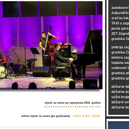
autobusni 
željezničk
zračna luk
TAXI u zag
javne gara
ZET Zagre
gradska že
policija za
gradska či
elektra za
toplana za
vodovod i 
gradska pl
gradska gr
dežurne lj
dežurne p
važni broje
dežurni vet
vijesti sa scene po mjesecima 2016. godine
•
1
•
2
•
3
•
4
•
5
•
6
•
7
•
8
•
9
•
10
•
11
•
12
dežurne bo
arhiva vijesti sa scene (po godinama)
•
2015.
•
2017.
•
2018.