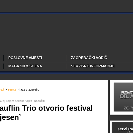
POSLOVNE VIJESTI
ZAGREBAČKI VODIČ
MAGAZIN & SCENA
SERVISNE INFORMACIJE
tal
>
scena
>
jazz u zagrebu
đaj kojem itekako vrijedi nazočiti
uflin Trio otvorio festival
/jesen`