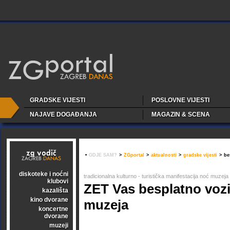
GRADSKE VIJESTI
POSLOVNE VIJESTI
NAJAVE DOGAĐANJA
MAGAZIN & SCENA
•
GDJE SAM?
>
ZGportal
>
aktualnosti
>
gradske vijesti
>
be
diskoteke i noćni
tradicionalna kulturno - turistička manifestacija noć muzeja
klubovi
ZET Vas besplatno vozi
kazališta
kino dvorane
muzeja
koncertne
dvorane
muzeji