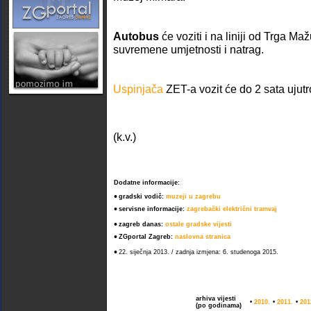
Autobus
će voziti i na liniji od Trga M
suvremene umjetnosti i natrag.
Uspinjača
ZET-a vozit će do 2 sata ujutr
(k.v.)
Dodatne informacije:
•
gradski vodič:
muzeji u zagrebu
•
servisne informacije:
zagrebački električni tramvaj
•
zagreb danas:
ostale gradske vijesti
•
ZGportal Zagreb:
naslovna stranica
•
22. siječnja 2013. / zadnja izmjena: 6. studenoga 2015.
arhiva vijesti
•
2010.
•
2011.
•
201
(po godinama)