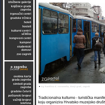
izložbene galerije
knjižnice grada
zagreba
trgovački centri
gradske tržnice
hoteli
hosteli
kulturni centri i
učilišta
kongresni centri
kampovi
studentski
domovi
zoo zagreb
osobna karta
grada zagreba
simboli grada
•
trg franklina d. roosevelta, donji grad, zagreb
zagreba
gradske četvrti
poštanski brojevi
Tradicionalna kulturno - turistička manif
važniji brojevi
koju organizira Hrvatsko muzejsko društv
telefona