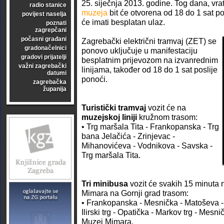
25. siječnja 2013. godine. Tog dana, vra
radio stanice
muzeja
bit će otvorena od 18 do 1 sat pos
povijest naselja
će imati besplatan ulaz.
poznati
zagrepčani
počasni građani
Zagrebački električni tramvaj (ZET) se
gradonačelnici
ponovo uključuje u manifestaciju
gradovi prijatelji
besplatnim prijevozom na izvanrednim
važni zagrebački
linijama, također od 18 do 1 sat poslije
datumi
ponoći.
zagrebačka
županija
Turistički tramvaj
vozit će na
muzejskoj liniji
kružnom trasom:
• Trg maršala Tita - Frankopanska - Trg
bana Jelačića - Zrinjevac -
Mihanovićeva - Vodnikova - Savska -
Trg maršala Tita.
Tri minibusa
vozit će svakih 15 minuta 
Mimara na Gornji grad trasom:
• Frankopanska - Mesnička - Matoševa - J
Ilirski trg - Opatička - Markov trg - Mesn
Muzej Mimara.