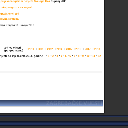
 prijevoza tijekom posjeta Svetoga Oca
/ lipanj 2011.
nska prognoza za zagreb
 gradske vijesti
lovna stranica
dnja izmjena: 8. travnja 2016.
arhiva vijesti
•
2010.
•
2011.
•
2012.
•
2014.
•
2015.
•
2016.
•
2017.
•
2018.
(po godinama)
vijesti po mjesecima 2013. godine
•
1
•
2
•
3
•
4
•
5
•
6
•
7
•
8
•
9
•
10
•
11
•
12