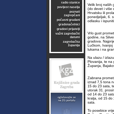
radio stanice
Velik broj naših
povijest naselja
(do devet i više 
poznati
Hrvatsku ili prol
zagrepčani
ponedjeljak, 6. s
počasni građani
odlasku i ispunit
gradonačelnici
gradovi prijatelji
Vrlo gust promet
važni zagrebački
godine, na Silve
datumi
gradova. Najprij
zagrebačka
Lučkom, Ivanjoj 
županija
lukama i na gran
Na ulazu / izlaz
Plovanija, te na
Županja, Bajako
Zabrana prometa
iznad 7,5 tona n
15 do 23 sata, t
utorak 31. prosi
od 14 do 23 sata.
kralja, od 15 do
sata.
To posebice vrij