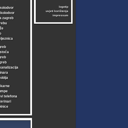
logotip
kolodvor
uvjeti korištenja
i kolodvor
impressum
a zagreb
rebu
že
b
ljeznica
greb
stoća
greb
greb
kanalizacija
inara
oblja
ekarne
umpe
vi telefona
erinari
lnice