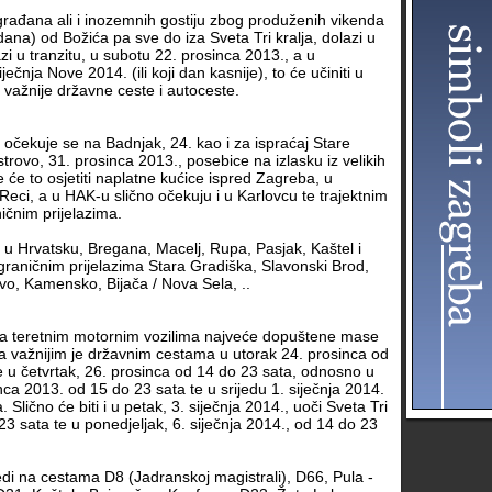
 građana ali i inozemnih gostiju zbog produženih vikenda
dana) od Božića pa sve do iza Sveta Tri kralja, dolazi u
azi u tranzitu, u subotu 22. prosinca 2013., a u
iječnja Nove 2014. (ili koji dan kasnije), to će učiniti u
i važnije državne ceste i autoceste.
 očekuje se na Badnjak, 24. kao i za ispraćaj Stare
strovo, 31. prosinca 2013., posebice na izlasku iz velikih
e će to osjetiti naplatne kućice ispred Zagreba, u
Reci, a u HAK-u slično očekuju i u Karlovcu te trajektnim
ičnim prijelazima.
u u Hrvatsku, Bregana, Macelj, Rupa, Pasjak, Kaštel i
 graničnim prijelazima Stara Gradiška, Slavonski Brod,
vo, Kamensko, Bijača / Nova Sela, ..
 teretnim motornim vozilima najveće dopuštene mase
a važnijim je državnim cestama u utorak 24. prosinca od
e u četvrtak, 26. prosinca od 14 do 23 sata, odnosno u
nca 2013. od 15 do 23 sata te u srijedu 1. siječnja 2014.
 Slično će biti i u petak, 3. siječnja 2014., uoči Sveta Tri
 23 sata te u ponedjeljak, 6. siječnja 2014., od 14 do 23
edi na cestama D8 (Jadranskoj magistrali), D66, Pula -