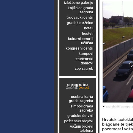
izložbene galerije
knjižnice grada
zagreba
trgovački centri
gradske tržnice
hoteli
hosteli
kulturni centri i
učilišta
kongresni centri
kampovi
studentski
domovi
zoo zagreb
osobna karta
grada zagreba
simboli grada
•
zagrebački autoput /
zagreba
gradske četvrti
Hrvatski autokl
poštanski brojevi
blagdane te tij
važniji brojevi
pozornost i vožn
telefona