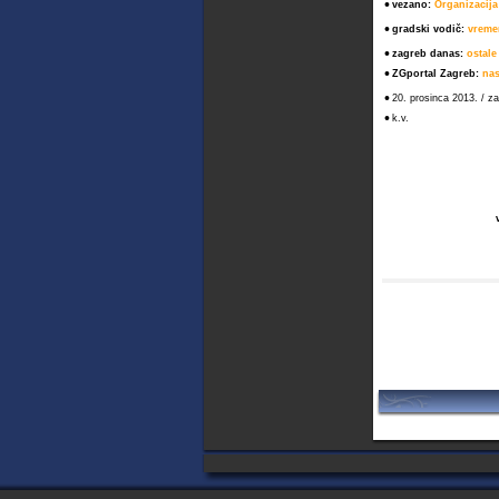
•
vezano:
Organizacija
•
gradski vodič:
vreme
•
zagreb danas:
ostale
•
ZGportal Zagreb:
nas
•
20. prosinca 2013. / za
•
k.v.