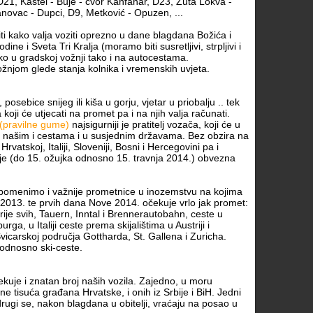
D21, Kaštel - Buje - čvor Kanfanar, D23, Žuta Lokva -
novac - Dupci, D9, Metković - Opuzen, ...
ti kako valja voziti oprezno u dane blagdana Božića i
ine i Sveta Tri Kralja (moramo biti susretljivi, strpljivi i
ako u gradskoj vožnji tako i na autocestama.
žnjom glede stanja kolnika i vremenskih uvjeta.
osebice snijeg ili kiša u gorju, vjetar u priobalju .. tek
koji će utjecati na promet pa i na njih valja računati.
(pravilne gume)
najsigurniji je pratitelj vozača, koji će u
o našim i cestama i u susjednim državama. Bez obzira na
Hrvatskoj, Italiji, Sloveniji, Bosni i Hercegovini pa i
i je (do 15. ožujka odnosno 15. travnja 2014.) obvezna
pomenimo i važnije prometnice u inozemstvu na kojima
2013. te prvih dana Nove 2014. očekuje vrlo jak promet:
 prije svih, Tauern, Inntal i Brennerautobahn, ceste u
urga, u Italiji ceste prema skijalištima u Austriji i
Švicarskoj područja Gottharda, St. Gallena i Zuricha.
 odnosno ski-ceste.
kuje i znatan broj naših vozila. Zajedno, u moru
ne tisuća građana Hrvatske, i onih iz Srbije i BiH. Jedni
 drugi se, nakon blagdana u obitelji, vraćaju na posao u