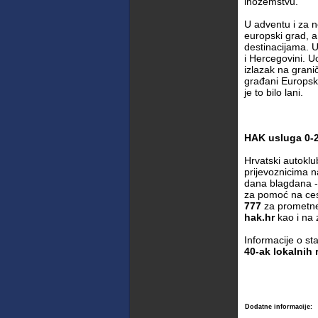
inozemstvu.
U adventu i za n
europski grad, a 
destinacijama. Ug
i Hercegovini. U
izlazak na grani
građani Europske
je to bilo lani.
HAK usluga 0-
Hrvatski autoklu
prijevoznicima n
dana blagdana - 
za pomoć na ces
777
za prometne 
hak.hr
kao i na
Informacije o s
40-ak lokalnih 
Dodatne informacije: