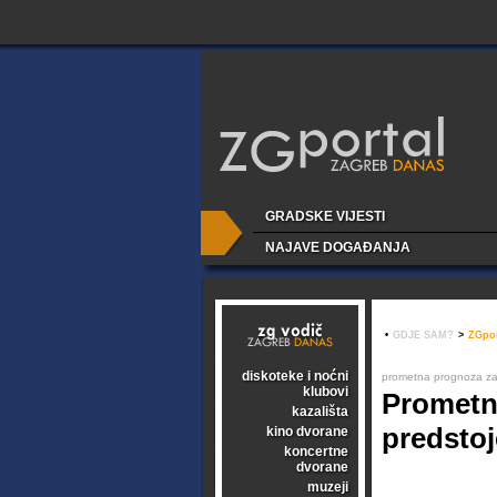
GRADSKE VIJESTI
NAJAVE DOGAĐANJA
•
GDJE SAM?
>
ZGpor
diskoteke i noćni
prometna prognoza za b
klubovi
Prometn
kazališta
predsto
kino dvorane
koncertne
dvorane
muzeji