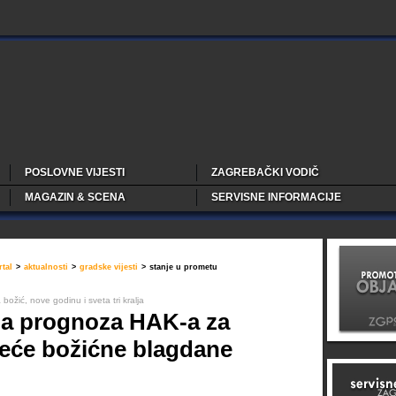
POSLOVNE VIJESTI
ZAGREBAČKI VODIČ
MAGAZIN & SCENA
SERVISNE INFORMACIJE
tal
>
aktualnosti
>
gradske vijesti
>
stanje u prometu
ožić, nove godinu i sveta tri kralja
a prognoza HAK-a za
jeće božićne blagdane