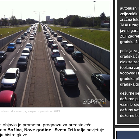
autobusni 
željezničk
zračna luk
TAXI u zag
javne gara
ZET Zagre
gradska že
policija za
gradska či
elektra za
toplana za
vodovod i 
gradska pl
gradska gr
dežurne lj
dežurne p
važni broje
dežurni vet
 slavonska avenija, zagreb / prosinac 2013.
dežurne bo
ub objavio je prometnu prognozu za predstojeće
ekom
Božića
,
Nove godine
i
Sveta Tri kralja
savjetuje
ju bistre glave.