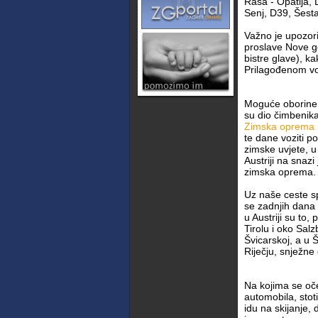
Raša - Opatija, 
Senj, D39, Šesta
Važno je upozori
proslave Nove god
bistre glave), k
Prilagođenom vo
Moguće oborine, p
su dio čimbenika 
Zimska oprema 
te dane voziti p
zimske uvjete, u 
Austriji na snaz
zimska oprema.
Uz naše ceste s
se zadnjih dana 
u Austriji su to,
Tirolu i oko Salzb
Švicarskoj, a u 
Riječju, snježne
Na kojima se oče
automobila, stoti
idu na skijanje,