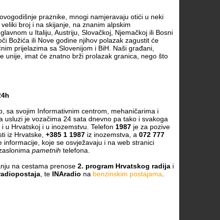
ovogodišnje praznike, mnogi namjeravaju otići u neki
veliki broj i na skijanje, na znanim alpskim
lavnom u Italiju, Austriju, Slovačkoj, Njemačkoj ili Bosni
oči Božića ili Nove godine njihov polazak zagustit će
čnim prijelazima sa Slovenijom i BiH. Naši građani,
 unije, imat će znatno brži prolazak granica, nego što
24h
b, sa svojim Informativnim centrom, mehaničarima i
a usluzi je vozačima 24 sata dnevno pa tako i svakoga
i u Hrvatskoj i u inozemstvu. Telefon
1987
je za pozive
ti iz Hrvatske,
+385 1 1987
iz inozemstva, a
072 777
informacije, koje se osvježavaju i na web stranici
 zaslonima
pametnih
telefona.
tanju na cestama prenose
2. program Hrvatskog radija
i
radiopostaja
, te
INAradio
na
benzinskim postajama
.