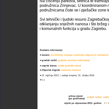
Na čišćenju parkova, šetnica te tramvajsk
podružnica Zrinjevac. U koordiniranom r
podružnicama čiste se i pješačke zone te
Svi tehnički i ljudski resursi Zagrebačko
otklanjanju snježnih nanosa i što bržeg
i komunalnih funkcija u gradu Zagrebu.
Dodatne informacije:
•
vezano:
Za čišćenje snijega s pločnika odgovorni suvlasnici
•
gradski vodič:
gradske servisne informacije
•
zagreb danas:
ostale gradske vijesti
•
ZGportal Zagreb:
naslovna stranica
•
15. siječnja 2013. / zadnja izmjena: 31. ožujka 2016.
•
k.v.
arhiva vijesti
•
2010.
•
2011.
•
201
(po godinama)
vijesti po mjesecima 2013. godine
•
1