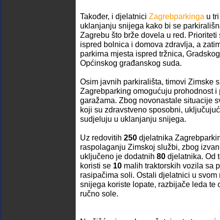
Također, i djelatnici
Zagrebparkinga
u tr
uklanjanju snijega kako bi se parkirališ
Zagrebu što brže dovela u red. Prioriteti
ispred bolnica i domova zdravlja, a zatim s
parkirna mjesta ispred tržnica, Gradskog
Općinskog građanskog suda.
Osim javnih parkirališta, timovi Zimske 
Zagrebparking omogućuju prohodnost i 
garažama. Zbog novonastale situacije sv
koji su zdravstveno sposobni, uključujuć
sudjeluju u uklanjanju snijega.
Uz redovitih
250
djelatnika Zagrebparkin
raspolaganju Zimskoj službi, zbog izvan
uključeno je dodatnih
80
djelatnika. Od 
koristi se
10
malih traktorskih vozila sa p
rasipačima soli. Ostali djelatnici u svom
snijega koriste lopate, razbijače leda t
ručno sole.