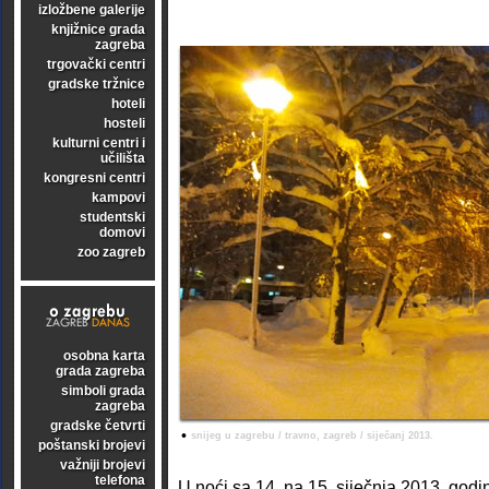
izložbene galerije
knjižnice grada
zagreba
trgovački centri
gradske tržnice
hoteli
hosteli
kulturni centri i
učilišta
kongresni centri
kampovi
studentski
domovi
zoo zagreb
osobna karta
grada zagreba
simboli grada
zagreba
gradske četvrti
•
snijeg u zagrebu / travno, zagreb / siječanj 2013.
poštanski brojevi
važniji brojevi
telefona
U noći sa 14. na 15. siječnja 2013. god