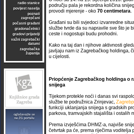
radio stanice
području pala je rekordna količina snij
povijest naselja
provodi mjerenje - oko
70 centimetara
.
poznati
zagrepčani
Građani su bili svjedoci izvanredne situ
počasni građani
službe tvrde da su napravile sve što je b
gradonačelnici
ceste i nogostupi budu prohodni.
gradovi prijatelji
važni zagrebački
datumi
Kako na taj dan i njihove aktivnosti gle
zagrebačka
javljaju nam iz Zagrebačkog holdinga, č
županija
u cijelosti.
Priopćenje Zagrebačkog holdinga o r
snijega
Tijekom protekle noći i danas svi raspol
službe te podružnica Zrinjevac,
Zagrebp
funkciji uklanjanja snijega s gradskih pr
parkova, tramvajskih stajališta i ostalih 
Prema izvješćima DHMZ-a, najviše snije
četvrtak pa će, prema riječima voditelj