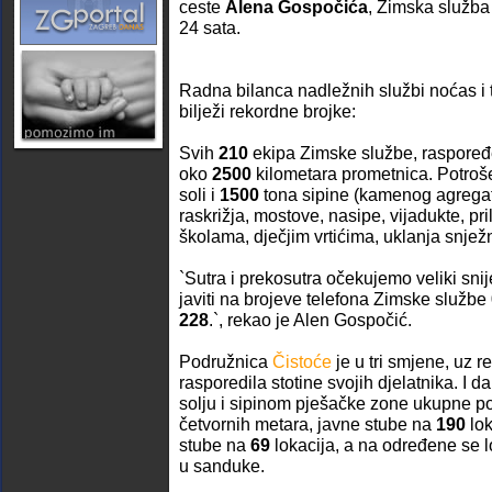
ceste
Alena Gospočića
, Zimska služba 
24 sata.
Radna bilanca nadležnih službi noćas i
bilježi rekordne brojke:
Svih
210
ekipa Zimske službe, raspore
oko
2500
kilometara prometnica. Potroše
soli i
1500
tona sipine (kamenog agrega
raskrižja, mostove, nasipe, vijadukte, pr
školama, dječjim vrtićima, uklanja snjež
`Sutra i prekosutra očekujemo veliki sni
javiti na brojeve telefona Zimske službe
228
.`, rekao je Alen Gospočić.
Podružnica
Čistoće
je u tri smjene, uz r
rasporedila stotine svojih djelatnika. I da
solju i sipinom pješačke zone ukupne p
četvornih metara, javne stube na
190
lok
stube na
69
lokacija, a na određene se l
u sanduke.