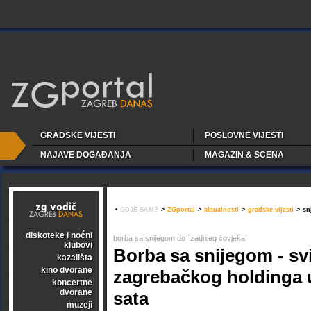
GRADSKE VIJESTI
POSLOVNE VIJESTI
NAJAVE DOGAĐANJA
MAGAZIN & SCENA
•
GDJE SAM?
>
ZGportal
>
aktualnosti
>
gradske vijesti
>
sn
diskoteke i noćni
borba sa snijegom do `zadnjeg čovjeka`
klubovi
Borba sa snijegom - svi
kazališta
kino dvorane
zagrebačkog holdinga 
koncertne
dvorane
sata
muzeji