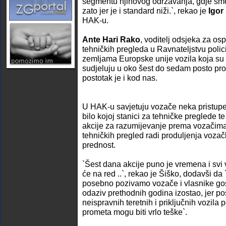
segmentu njihovog održavanja, gdje smo 
zato jer je i standard niži.`, rekao je
Igor
HAK-u.
Ante Hari Rako
, voditelj odsjeka za os
tehničkih pregleda u Ravnateljstvu polic
zemljama Europske unije vozila koja su 
sudjeluju u oko šest do sedam posto pro
postotak je i kod nas.
U HAK-u savjetuju vozače neka pristup
bilo kojoj stanici za tehničke preglede 
akcije za razumijevanje prema vozačima
tehničkih pregled radi produljenja vozač
prednost.
`Šest dana akcije puno je vremena i svi v
će na red ..`, rekao je Šiško, dodavši da
posebno pozivamo vozače i vlasnike gosp
odaziv prethodnih godina izostao, jer po
neispravnih teretnih i priključnih vozila
prometa mogu biti vrlo teške`.