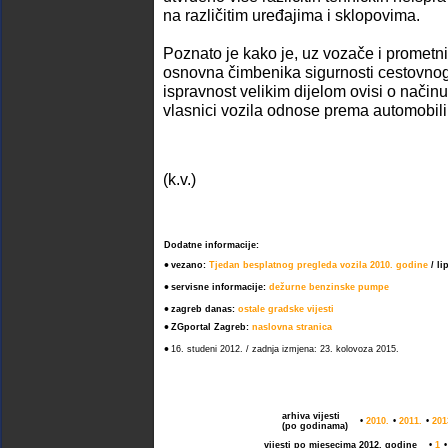
na različitim uređajima i sklopovima.
Poznato je kako je, uz vozače i prometnic
osnovna čimbenika sigurnosti cestovno
ispravnost velikim dijelom ovisi o načinu
vlasnici vozila odnose prema automobilim
(k.v.)
Dodatne informacije:
•
vezano:
Tjedan besplatnog pregleda vozila 2010. godine
/ li
•
servisne informacije:
dežurne benzinske pumpe
•
zagreb danas:
ostale gradske vijesti
•
ZGportal Zagreb:
naslovna stranica
•
16. studeni 2012. / zadnja izmjena: 23. kolovoza 2015.
arhiva vijesti
•
2010.
•
2011.
•
201
(po godinama)
vijesti po mjesecima 2012. godine
•
1