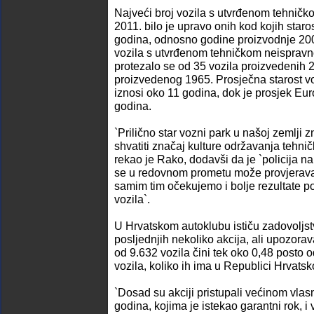
Najveći broj vozila s utvrđenom tehnič
2011. bilo je upravo onih kod kojih staro
godina, odnosno godine proizvodnje 20
vozila s utvrđenom tehničkom neispravn
protezalo se od 35 vozila proizvedenih 
proizvedenog 1965. Prosječna starost 
iznosi oko 11 godina, dok je prosjek E
godina.
`Prilično star vozni park u našoj zemlji z
shvatiti značaj kulture održavanja tehničk
rekao je Rako, dodavši da je `policija n
se u redovnom prometu može provjeravati
samim tim očekujemo i bolje rezultate po
vozila`.
U Hrvatskom autoklubu ističu zadovoljs
posljednjih nekoliko akcija, ali upozora
od 9.632 vozila čini tek oko 0,48 posto 
vozila, koliko ih ima u Republici Hrvatsk
`Dosad su akciji pristupali većinom vlasni
godina, kojima je istekao garantni rok, i 