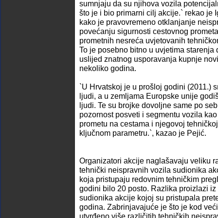
sumnjaju da su njihova vozila potencijal
što je i bio primarni cilj akcije.` rekao je
kako je pravovremeno otklanjanje neispr
povećanju sigurnosti cestovnog prometa 
prometnih nesreća uvjetovanih tehničko
To je posebno bitno u uvjetima starenj
uslijed znatnog usporavanja kupnje novih
nekoliko godina.
`U Hrvatskoj je u prošloj godini (2011.)
ljudi, a u zemljama Europske unije godi
ljudi. Te su brojke dovoljne same po se
pozornost posveti i segmentu vozila ka
prometu na cestama i njegovoj tehničkoj
ključnom parametru.`, kazao je Pejić.
Organizatori akcije naglašavaju veliku r
tehnički neispravnih vozila sudionika akci
koja pristupaju redovnim tehničkim pregl
godini bilo 20 posto. Razlika proizlazi iz
sudionika akcije kojoj su pristupala pret
godina. Zabrinjavajuće je što je kod veći
utvrđeno više različitih tehničkih neisp