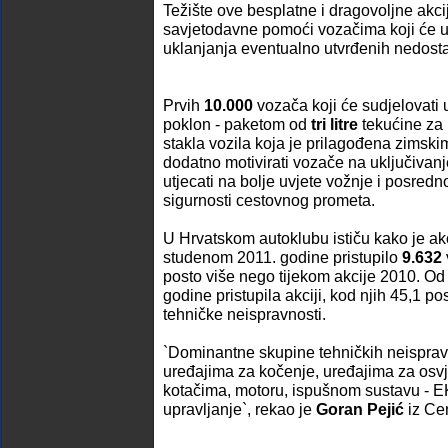
Težište ove besplatne i dragovoljne akci
savjetodavne pomoći vozačima koji će u 
uklanjanja eventualno utvrđenih nedosta
Prvih
10.000
vozača koji će sudjelovati u
poklon - paketom od
tri litre
tekućine za 
stakla vozila koja je prilagođena zimski
dodatno motivirati vozače na uključivanje
utjecati na bolje uvjete vožnje i posred
sigurnosti cestovnog prometa.
U Hrvatskom autoklubu ističu kako je ak
studenom 2011. godine pristupilo
9.632
posto više nego tijekom akcije 2010. Od 
godine pristupila akciji, kod njih 45,1 p
tehničke neispravnosti.
`Dominantne skupine tehničkih neispravn
uređajima za kočenje, uređajima za osvje
kotačima, motoru, ispušnom sustavu - EK
upravljanje`, rekao je
Goran Pejić
iz Cen