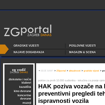
GRADSKE VIJESTI
POSLOVNE VIJESTI
NAJAVE DOGAĐANJA
MAGAZIN & SCENA
•
GDJE SAM?
>
ZGportal
>
aktualnosti
>
gradske vijesti
>
pr
diskoteke i noćni
poklon za prvih 10.000 sudionika - tekućina za pranje vjet
klubovi
HAK poziva vozače na 
kazališta
kino dvorane
preventivni pregledi te
koncertne
dvorane
ispravnosti vozila
muzeji