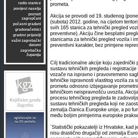
radio stanice
prometa.
povijest naselja
poznati
Akcija se provodi od 19. studenog (pone
zagrepčani
(subota) 2012. godine, na cijelom teritor
počasni građani
svih 165 stanica za tehnički pregled vozi
gradonačelnici
preventivne). Akciju čine besplatni pregl
gradovi prijatelji
stanicama za tehnički pregled vozila i im
važni zagrebački
preventivni karakter, bez primjene repre
datumi
zagrebačka
županija
Cilj tradicionalne akcije koju zajednički 
sustavu tehničkih pregleda i registracije 
vozače na ispravno i pravovremeno sag
tehničke ispravnosti vlastitog vozila za 
prometu odnosno izbjegavanje prometni
tehničkom neispravnošću uvozila. Akcija
procesu tehničkog pregleda te zadovolj
sustavu tehničkih pregleda koji ne zaost
zemalja članica Europske unije, a po funk
među boljim primjerima europske prakse
`Statistički pokazatelji iz Hrvatske, kad 
nisu drastično drugačiji od zemalja Euro