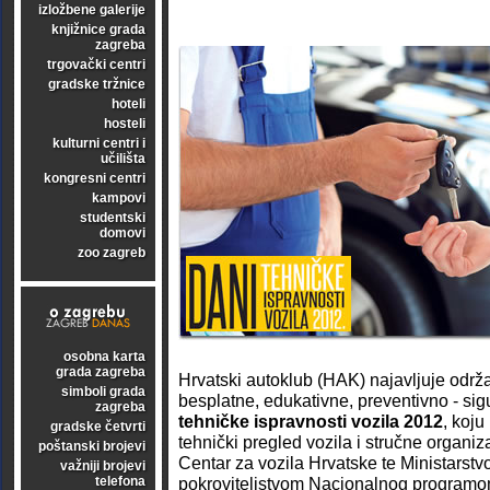
izložbene galerije
knjižnice grada
zagreba
trgovački centri
gradske tržnice
hoteli
hosteli
kulturni centri i
učilišta
kongresni centri
kampovi
studentski
domovi
zoo zagreb
osobna karta
grada zagreba
Hrvatski autoklub (HAK) najavljuje održ
simboli grada
besplatne, edukativne, preventivno - si
zagreba
tehničke ispravnosti vozila 2012
, koju
gradske četvrti
tehnički pregled vozila i stručne organiza
poštanski brojevi
Centar za vozila Hrvatske te Ministarstv
važniji brojevi
telefona
pokroviteljstvom Nacionalnog programo