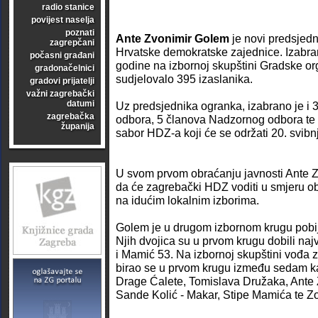
radio stanice
povijest naselja
poznati
Ante Zvonimir Golem
je novi predsjed
zagrepčani
Hrvatske demokratske zajednice. Izabran
počasni građani
godine na izbornoj skupštini Gradske org
gradonačelnici
sudjelovalo 395 izaslanika.
gradovi prijatelji
važni zagrebački
datumi
Uz predsjednika ogranka, izabrano je i
zagrebačka
odbora, 5 članova Nadzornog odbora te 6
županija
sabor HDZ-a koji će se održati 20. svibn
U svom prvom obraćanju javnosti Ante Z
da će zagrebački HDZ voditi u smjeru o
na idućim lokalnim izborima.
Golem je u drugom izbornom krugu pobi
Njih dvojica su u prvom krugu dobili naj
i Mamić 53. Na izbornoj skupštini vođ
birao se u prvom krugu između sedam ka
Drage Ćalete, Tomislava Družaka, Ante
Sande Kolić - Makar, Stipe Mamića te Z