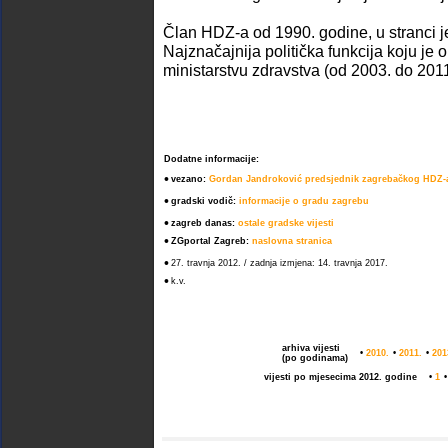
Član HDZ-a od 1990. godine, u stranci j
Najznačajnija politička funkcija koju je 
ministarstvu zdravstva (od 2003. do 2011
Dodatne informacije:
•
vezano:
Gordan Jandroković predsjednik zagrebačkog HDZ-
•
gradski vodič:
informacije o gradu zagrebu
•
zagreb danas:
ostale gradske vijesti
•
ZGportal Zagreb:
naslovna stranica
•
27. travnja 2012. / zadnja izmjena: 14. travnja 2017.
•
k.v.
arhiva vijesti
•
2010.
•
2011.
•
201
(po godinama)
vijesti po mjesecima 2012. godine
•
1