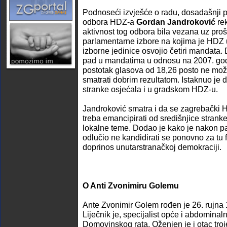
Podnoseći izvješće o radu, dosadašnji 
odbora HDZ-a
Gordan Jandroković
rek
aktivnost tog odbora bila vezana uz pro
parlamentarne izbore na kojima je HDZ u
izborne jedinice osvojio četiri mandata. 
pad u mandatima u odnosu na 2007. godin
postotak glasova od 18,26 posto ne može
smatrati dobrim rezultatom. Istaknuo je 
stranke osjećala i u gradskom HDZ-u.
Jandroković smatra i da se zagrebački
treba emancipirati od središnjice stranke
lokalne teme. Dodao je kako je nakon p
odlučio ne kandidirati se ponovno za tu fu
doprinos unutarstranačkoj demokraciji.
O Anti Zvonimiru Golemu
Ante Zvonimir Golem rođen je 26. rujna
Liječnik je, specijalist opće i abdominal
Domovinskog rata. Oženjen je i otac troj