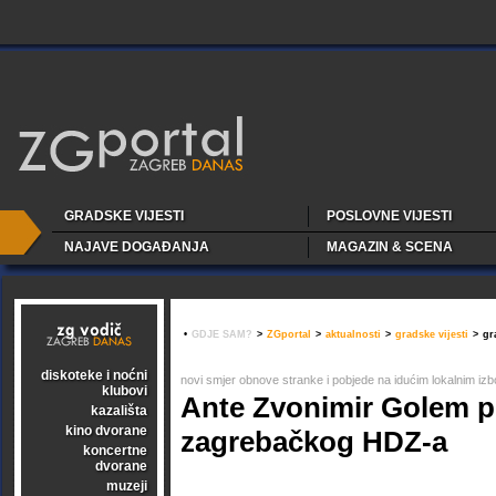
GRADSKE VIJESTI
POSLOVNE VIJESTI
NAJAVE DOGAĐANJA
MAGAZIN & SCENA
•
GDJE SAM?
>
ZGportal
>
aktualnosti
>
gradske vijesti
>
gr
diskoteke i noćni
novi smjer obnove stranke i pobjede na idućim lokalnim iz
klubovi
Ante Zvonimir Golem p
kazališta
kino dvorane
zagrebačkog HDZ-a
koncertne
dvorane
muzeji