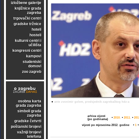
izložbene galerije
knjižnice grada
zagreba
trgovački centri
gradske tržnice
hoteli
hosteli
kulturni centri i
učilišta
kongresni centri
kampovi
studentski
domovi
zoo zagreb
osobna karta
•
ante zvonimir golem, predsjednik zagrebačkog hdz-a
grada zagreba
simboli grada
zagreba
arhiva vijesti
•
2010.
•
2011.
•
201
(po godinama)
gradske četvrti
vijesti po mjesecima 2012. godine
•
1
poštanski brojevi
važniji brojevi
telefona