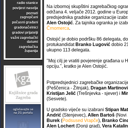
radio stanice
Na izbornoj skupštini zagrebačkog ogra
povijest naselja
održana 4. veljače 2012. godine u Eur
poznati
predsjednika gradske organizacije izabr
zagrepčani
Alen Ostojić
. Za tajnika ogranka je iza
počasni građani
gradonačelnici
Črnomerca
.
gradovi prijatelji
važni zagrebački
Ostojić je dobio podršku 86 delegata, do
datumi
protukandidat
Branko Lugović
dobio 21
zagrebačka
ukupno 113 delegata.
županija
"Moj cilj je vratiti povjerenje građana u
opciju.", kratko je Alen Ostojić.
Potpredsjednici zagrebačke organizacij
(Peščenica - Žitnjak),
Dragan Martinovi
Kristijan Jelić
(Trešnjevka - sjever) i
Mi
(Sesvete).
U gradsko vijeće su izabrani
Stipan Ma
Andrić
(Stenjevec),
Allen Bartoš
(Novi
Burek
(
Podsused Vrapče
),
Branko Cin
Alen Lochert
(Donji grad),
Vera Katalin