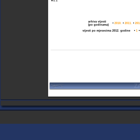
•
k.v.
arhiva vijesti
•
2010.
•
2011.
•
201
(po godinama)
vijesti po mjesecima 2012. godine
•
1