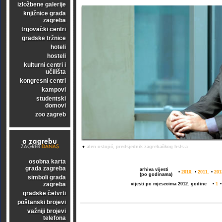
izložbene galerije
knjižnice grada
zagreba
trgovački centri
gradske tržnice
hoteli
hosteli
kulturni centri i
učilišta
kongresni centri
kampovi
studentski
domovi
zoo zagreb
•
alen ostojić, predsjednik zagrebačkog hsls-a
osobna karta
grada zagreba
arhiva vijesti
•
2010.
•
2011.
•
201
(po godinama)
simboli grada
zagreba
vijesti po mjesecima 2012. godine
•
1
gradske četvrti
poštanski brojevi
važniji brojevi
telefona