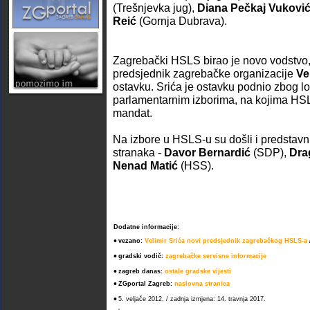
(Trešnjevka jug),
Diana Pečkaj Vukovi
Reić
(Gornja Dubrava).
Zagrebački HSLS birao je novo vodstvo, 
predsjednik zagrebačke organizacije
Ve
ostavku. Srića je ostavku podnio zbog lo
parlamentarnim izborima, na kojima HSLS
mandat.
Na izbore u HSLS-u su došli i predstavnic
stranaka -
Davor Bernardić
(SDP),
Dra
Nenad Matić
(HSS).
Dodatne informacije:
•
vezano:
Velimir Srića novi predsjednik zagrebačkog HSLS-a
•
gradski vodič:
zagrebačke servisne informacije
•
zagreb danas:
ostale gradske vijesti
•
ZGportal Zagreb:
naslovna stranica
•
5. veljače 2012. / zadnja izmjena: 14. travnja 2017.