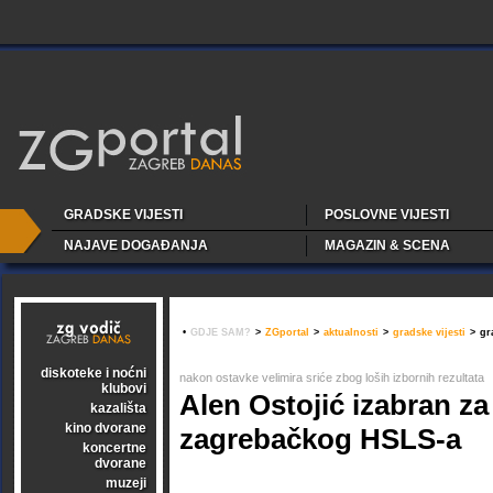
GRADSKE VIJESTI
POSLOVNE VIJESTI
NAJAVE DOGAĐANJA
MAGAZIN & SCENA
•
GDJE SAM?
>
ZGportal
>
aktualnosti
>
gradske vijesti
>
gr
diskoteke i noćni
nakon ostavke velimira sriće zbog loših izbornih rezultata
klubovi
Alen Ostojić izabran za
kazališta
kino dvorane
zagrebačkog HSLS-a
koncertne
dvorane
muzeji