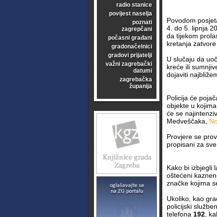
radio stanice
povijest naselja
Povodom posje
poznati
4. do 5. lipnja 
zagrepčani
da tijekom prol
počasni građani
kretanja zatvore
gradonačelnici
gradovi prijatelji
U slučaju da uoč
važni zagrebački
kreće ili sumnji
datumi
dojaviti najbliže
zagrebačka
županija
Policija će pojač
objekte u kojima 
će se najintenzi
Medveščaka,
No
Provjere se pro
propisani za sve
Kako bi izbjegli 
oštećeni kazneni
značke kojima se 
Ukoliko, kao gr
policijski službe
telefona
192
, ka