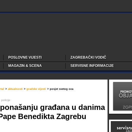
POSLOVNE VIJESTI
ZAGREBAČKI VODIČ
MAGAZIN & SCENA
SERVISNE INFORMACIJE
tal
>
aktualnosti
>
gradske vijesti
>
posjet svetog oca
policije
 ponašanju građana u danima
 Pape Benedikta Zagrebu