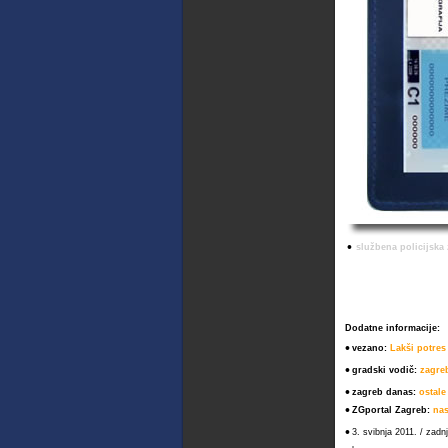
•
službena policijska 
Dodatne informacije:
•
vezano:
Lakši potres
•
gradski vodič:
zagreb
•
zagreb danas:
ostale
•
ZGportal Zagreb:
nas
•
3. svibnja 2011. / zadn