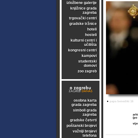
izložbene galerije
knjižnice grada
zagreba
trgovački centri
gradske tržnice
hoteli
hosteli
kulturni centri i
učilišta
kongresni centri
kampovi
studentski
domovi
zoo zagreb
osobna karta
•
papa benedikt 16
grada zagreba
simboli grada
zagreba
arhi
(po
gradske četvrti
vij
poštanski brojevi
važniji brojevi
telefona