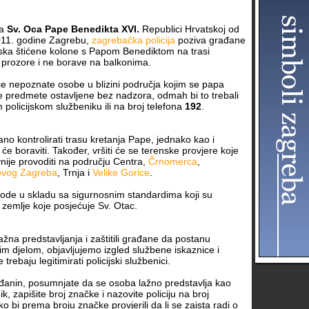
ta
Sv. Oca Pape Benedikta XVI.
Republici Hrvatskoj od
2011. godine Zagrebu,
zagrebačka policija
poziva građane
aska štićene kolone s Papom Benediktom na trasi
 prozore i ne borave na balkonima.
e nepoznate osobe u blizini područja kojim se papa
ve predmete ostavljene bez nadzora, odmah bi to trebali
m policijskom službeniku ili na broj telefona
192
.
ano kontrolirati trasu kretanja Pape, jednako kao i
će boraviti. Također, vršiti će se terenske provjere koje
vnije provoditi na području Centra,
Črnomerca
,
vog Zagreba
, Trnja i
Velike Gorice
.
vode u skladu sa sigurnosnim standardima koji su
 zemlje koje posjećuje Sv. Otac.
lažna predstavljanja i zaštitili građane da postanu
m djelom, objavljujemo izgled službene iskaznice i
trebaju legitimirati policijski službenici.
ađanin, posumnjate da se osoba lažno predstavlja kao
nik, zapišite broj značke i nazovite policiju na broj
ko bi prema broju značke provjerili da li se zaista radi o