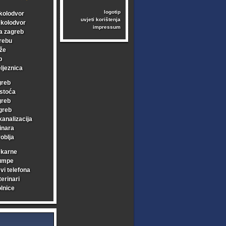
logotip
kolodvor
uvjeti korištenja
i kolodvor
impressum
a zagreb
rebu
že
b
ljeznica
greb
stoća
greb
greb
kanalizacija
inara
oblja
ekarne
umpe
vi telefona
erinari
lnice