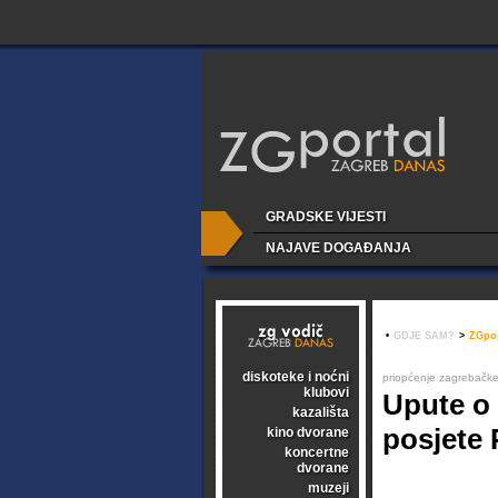
GRADSKE VIJESTI
NAJAVE DOGAĐANJA
•
GDJE SAM?
>
ZGpor
diskoteke i noćni
priopćenje zagrebačke 
klubovi
Upute o
kazališta
posjete
kino dvorane
koncertne
dvorane
muzeji