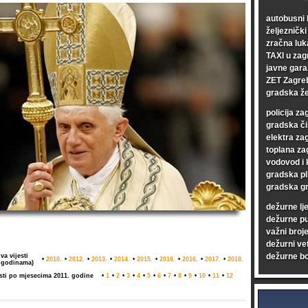
autobusni 
željezničk
zračna luk
TAXI u zag
javne gara
ZET Zagre
gradska že
policija za
gradska či
elektra za
toplana za
vodovod i 
gradska pl
gradska gr
dežurne lj
dežurne p
važni broje
dežurni vet
dežurne bo
va vijesti
•
2010.
•
2012.
•
2013.
•
2014.
•
2015.
•
2016.
•
2016.
•
2017.
•
2018.
 godinama)
esti po mjesecima 2011. godine
•
1
•
2
•
3
•
4
•
5
•
6
•
7
•
8
•
9
•
10
•
11
•
12