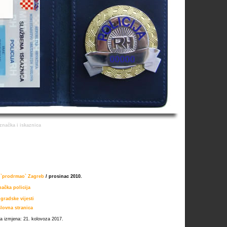
značka i iskaznica
 `prodrmao` Zagreb
/ prosinac 2010.
ačka policija
 gradske vijesti
lovna stranica
ja izmjena: 21. kolovoza 2017.