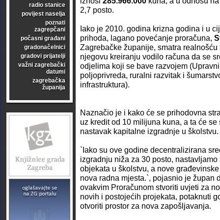
iznosi
285.966.000
kuna, a u odnosu na 
radio stanice
2,7 posto.
povijest naselja
poznati
Iako je 2010. godina krizna godina i u cij
zagrepčani
prihoda, lagano povećanje proračuna,
S
počasni građani
Zagrebačke županije, smatra realnošću te
gradonačelnici
njegovu kreiranju vodilo računa da se s
gradovi prijatelji
važni zagrebački
odjelima koji se bave razvojem (Upravni
datumi
poljoprivreda, ruralni razvitak i šumarst
zagrebačka
infrastruktura).
županija
Naznačio je i kako će se prihodovna str
uz kredit od 10 milijuna kuna, a ta će se 
nastavak kapitalne izgradnje u školstvu.
`Iako su ove godine decentralizirana sre
izgradnju niža za 30 posto, nastavljamo
objekata u školstvu, a nove građevinske a
nova radna mjesta.`, pojasnio je župan 
ovakvim Proračunom stvoriti uvjeti za no
novih i postojećih projekata, potaknuti g
otvoriti prostor za nova zapošljavanja.