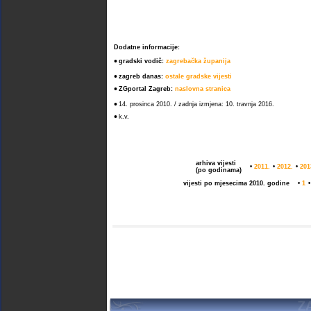
Dodatne informacije:
•
gradski vodič:
zagrebačka županija
•
zagreb danas:
ostale gradske vijesti
•
ZGportal Zagreb:
naslovna stranica
•
14. prosinca 2010. / zadnja izmjena: 10. travnja 2016.
•
k.v.
arhiva vijesti
•
2011.
•
2012.
•
201
(po godinama)
vijesti po mjesecima 2010. godine
•
1