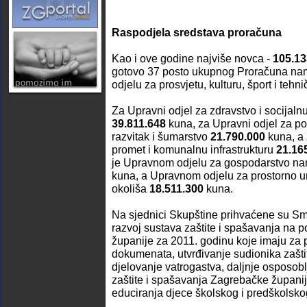
Raspodjela sredstava proračuna
Kao i ove godine najviše novca -
105.13
gotovo 37 posto ukupnog Proračuna na
odjelu za prosvjetu, kulturu, šport i tehni
Za Upravni odjel za zdravstvo i socijaln
39.811.648
kuna, za Upravni odjel za pol
razvitak i šumarstvo
21.790.000
kuna, a 
promet i komunalnu infrastrukturu
21.16
je Upravnom odjelu za gospodarstvo n
kuna, a Upravnom odjelu za prostorno ur
okoliša
18.511.300
kuna.
Na sjednici Skupštine prihvaćene su Smj
razvoj sustava zaštite i spašavanja na 
županije za 2011. godinu koje imaju za p
dokumenata, utvrđivanje sudionika zašti
djelovanje vatrogastva, daljnje osposob
zaštite i spašavanja Zagrebačke županij
educiranja djece školskog i predškolskog