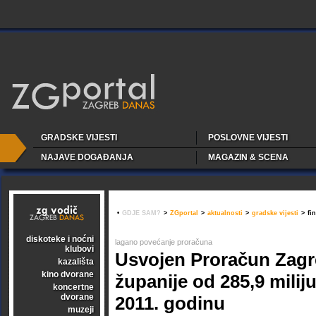
GRADSKE VIJESTI
POSLOVNE VIJESTI
NAJAVE DOGAĐANJA
MAGAZIN & SCENA
•
GDJE SAM?
>
ZGportal
>
aktualnosti
>
gradske vijesti
>
fi
diskoteke i noćni
lagano povećanje proračuna
klubovi
Usvojen Proračun Zag
kazališta
kino dvorane
županije od 285,9 milij
koncertne
dvorane
2011. godinu
muzeji