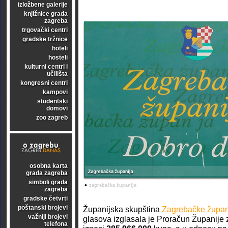
izložbene galerije
knjižnice grada
zagreba
trgovački centri
gradske tržnice
hoteli
hosteli
kulturni centri i
učilišta
kongresni centri
kampovi
studentski
domovi
zoo zagreb
osobna karta
grada zagreba
simboli grada
•
zagrebačka županija
zagreba
gradske četvrti
poštanski brojevi
Županijska skupština
Zagrebačke župan
važniji brojevi
glasova izglasala je Proračun Županije 
telefona