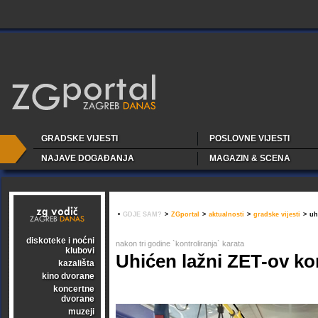
GRADSKE VIJESTI
POSLOVNE VIJESTI
NAJAVE DOGAĐANJA
MAGAZIN & SCENA
•
GDJE SAM?
>
ZGportal
>
aktualnosti
>
gradske vijesti
>
uh
diskoteke i noćni
nakon tri godine `kontroliranja` karata
klubovi
Uhićen lažni ZET-ov ko
kazališta
kino dvorane
koncertne
dvorane
muzeji