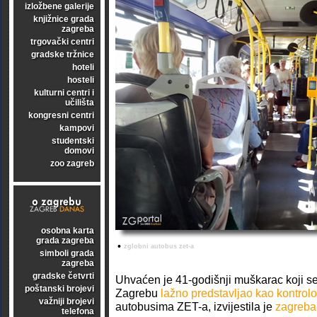
izložbene galerije
knjižnice grada
zagreba
trgovački centri
gradske tržnice
hoteli
hosteli
kulturni centri i
učilišta
kongresni centri
kampovi
studentski
domovi
zoo zagreb
osobna karta
grada zagreba
•
zglobni autobus zet-a
simboli grada
zagreba
gradske četvrti
Uhvaćen je 41-godišnji muškarac koji se 
poštanski brojevi
Zagrebu
lažno predstavljao kao kontrolo
važniji brojevi
autobusima ZET-a, izvijestila je
zagrebač
telefona