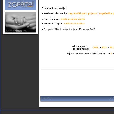
Dodatne informacije:
•
servisne informacije:
zagrebački javni prijevoz
,
zagrebačka p
•
zagreb danas:
ostale gradske vijesti
•
ZGportal Zagreb:
naslovna stranica
•
7. srpnja 2010. / zadnja izmjena: 13. srpnja 2015.
arhiva vijesti
•
2011.
•
2012.
•
201
(po godinama)
vijesti po mjesecima 2010. godine
•
1