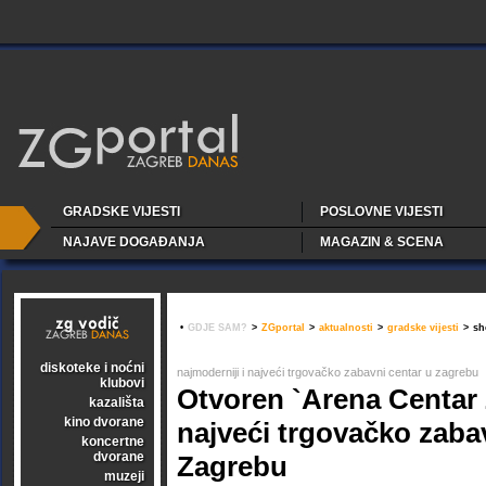
GRADSKE VIJESTI
POSLOVNE VIJESTI
NAJAVE DOGAĐANJA
MAGAZIN & SCENA
•
GDJE SAM?
>
ZGportal
>
aktualnosti
>
gradske vijesti
>
sh
diskoteke i noćni
najmoderniji i najveći trgovačko zabavni centar u zagrebu
klubovi
Otvoren `Arena Centar 
kazališta
kino dvorane
najveći trgovačko zaba
koncertne
dvorane
Zagrebu
muzeji