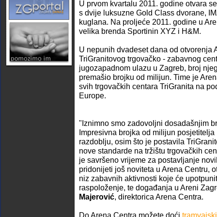
U prvom kvartalu 2011. godine otvara s
s dvije luksuzne Gold Class dvorane, I
kuglana. Na proljeće 2011. godine u Ar
velika brenda Sportinin XYZ i H&M.
U nepunih dvadeset dana od otvorenja 
TriGranitovog trgovačko - zabavnog cen
jugozapadnom ulazu u Zagreb, broj njego
premašio brojku od milijun. Time je Are
svih trgovačkih centara TriGranita na po
Europe.
"Iznimno smo zadovoljni dosadašnjim bro
Impresivna brojka od milijun posjetitelja
razdoblju, osim što je postavila TriGranit
nove standarde na tržištu trgovačkih ce
je savršeno vrijeme za postavljanje nov
pridonijeti još noviteta u Arena Centru, o
niz zabavnih aktivnosti koje će upotpun
raspoloženje, te događanja u Areni Zagre
Majerović
, direktorica Arena Centra.
Do Arena Centra možete doći
tramvajsk