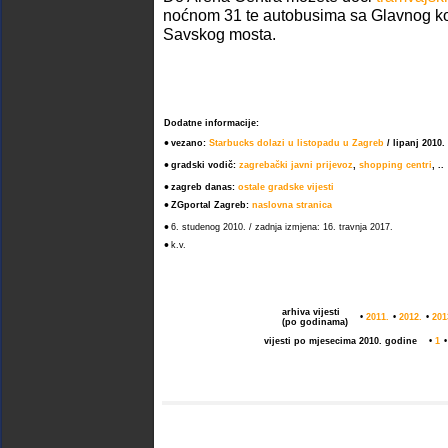
noćnom 31 te autobusima sa Glavnog ko
Savskog mosta.
Dodatne informacije:
•
vezano:
Starbucks dolazi u listopadu u Zagreb
/ lipanj 2010.
•
gradski vodič:
zagrebački javni prijevoz
,
shopping centri
, ..
•
zagreb danas:
ostale gradske vijesti
•
ZGportal Zagreb:
naslovna stranica
•
6. studenog 2010. / zadnja izmjena: 16. travnja 2017.
•
k.v.
arhiva vijesti
•
2011.
•
2012.
•
201
(po godinama)
vijesti po mjesecima 2010. godine
•
1