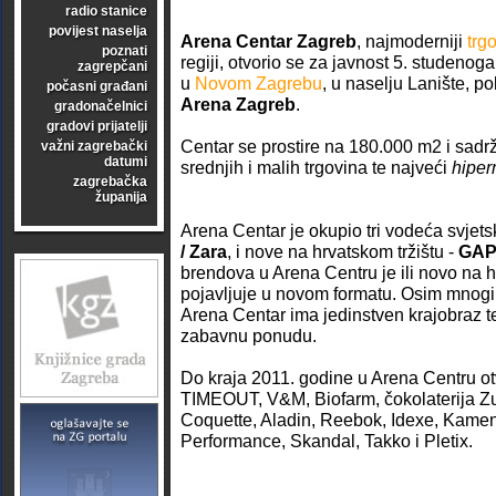
radio stanice
povijest naselja
Arena Centar Zagreb
, najmoderniji
trg
poznati
regiji, otvorio se za javnost 5. studenog
zagrepčani
u
Novom Zagrebu
, u naselju Lanište, p
počasni građani
Arena Zagreb
.
gradonačelnici
gradovi prijatelji
Centar se prostire na 180.000 m2 i sadrž
važni zagrebački
datumi
srednjih i malih trgovina te najveći
hiper
zagrebačka
županija
Arena Centar je okupio tri vodeća svjet
/ Zara
, i nove na hrvatskom tržištu -
GA
brendova u Arena Centru je ili novo na hr
pojavljuje u novom formatu. Osim mnog
Arena Centar ima jedinstven krajobraz 
zabavnu ponudu.
Do kraja 2011. godine u Arena Centru ot
TIMEOUT, V&M, Biofarm, čokolaterija Zu
Coquette, Aladin, Reebok, Idexe, Kame
Performance, Skandal, Takko i Pletix.