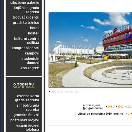
izložbene galerije
knjižnice grada
zagreba
trgovački centri
gradske tržnice
hoteli
hosteli
kulturni centri i
učilišta
kongresni centri
kampovi
studentski
domovi
zoo zagreb
•
arena centar zagreb
osobna karta
grada zagreba
simboli grada
arhiva vijesti
•
2011.
•
2012.
•
201
(po godinama)
zagreba
vijesti po mjesecima 2010. godine
•
1
gradske četvrti
poštanski brojevi
važniji brojevi
telefona