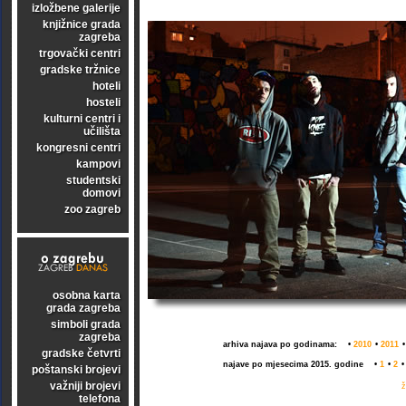
izložbene galerije
knjižnice grada
zagreba
trgovački centri
gradske tržnice
hoteli
hosteli
kulturni centri i
učilišta
kongresni centri
kampovi
studentski
domovi
zoo zagreb
osobna karta
grada zagreba
simboli grada
zagreba
arhiva najava po godinama:
•
2010
•
2011
gradske četvrti
najave po mjesecima 2015. godine
•
1
•
2
poštanski brojevi
važniji brojevi
ž
telefona