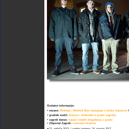
Dodatne informacije:
•
vezano:
Redman i Method Man nastupaju u klubu Aquarius
/
•
gradski vodič:
klubovi i diskoteke u gradu zagrebu
•
zagreb danas:
najave ostalih događanja u gradu
•
ZGportal Zagreb:
naslovna stranica
•
21. veljače 2015. / zadnja izmjena: 24. travnja 2017.