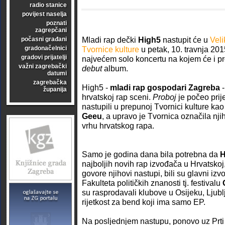
radio stanice
povijest naselja
poznati
zagrepčani
Mladi rap dečki
High5
nastupit će u
Vel
počasni građani
gradonačelnici
Tvornice kulture
u petak, 10. travnja 20
gradovi prijatelji
najvećem solo koncertu na kojem će i p
važni zagrebački
debut
album.
datumi
zagrebačka
High5 -
mladi rap gospodari Zagreba
-
županija
hrvatskoj rap sceni.
Proboj
je počeo prij
nastupili u prepunoj Tvornici kulture k
Geeu
, a upravo je Tvornica označila n
vrhu hrvatskog rapa.
Samo je godina dana bila potrebna da
H
najboljih novih rap izvođača u Hrvatskoj, 
govore njihovi nastupi, bili su glavni izv
Fakulteta političkih znanosti tj. festivalu
su rasprodavali klubove u Osijeku, Ljublja
rijetkost za bend koji ima samo EP.
Na posljednjem nastupu, ponovo uz Prt