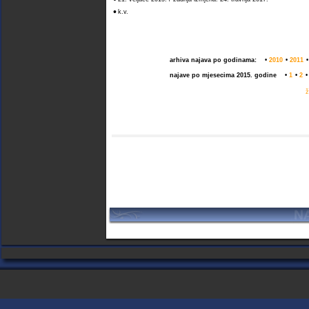
•
k.v.
arhiva najava po godinama:
•
2010
•
2011
najave po mjesecima 2015. godine
•
1
•
2
ž