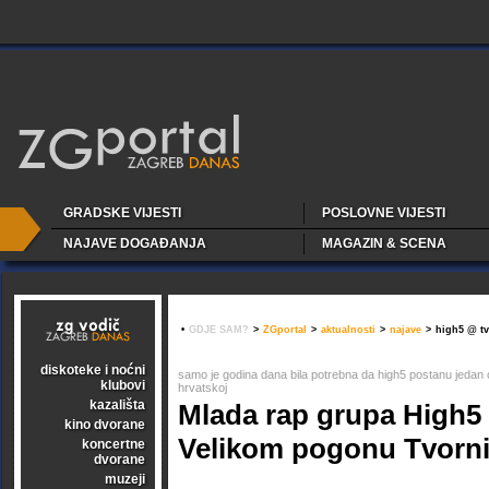
GRADSKE VIJESTI
POSLOVNE VIJESTI
NAJAVE DOGAĐANJA
MAGAZIN & SCENA
•
GDJE SAM?
>
ZGportal
>
aktualnosti
>
najave
>
high5 @ tv
diskoteke i noćni
samo je godina dana bila potrebna da high5 postanu jedan o
klubovi
hrvatskoj
kazališta
Mlada rap grupa High5
kino dvorane
Velikom pogonu Tvorni
koncertne
dvorane
muzeji