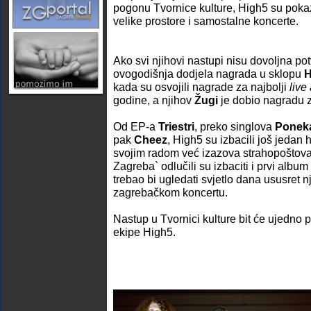
pogonu Tvornice kulture, High5 su poka
velike prostore i samostalne koncerte.
Ako svi njihovi nastupi nisu dovoljna po
ovogodišnja dodjela nagrada u sklopu
H
kada su osvojili nagrade za najbolji
live
godine, a njihov
Žugi
je dobio nagradu 
Od EP-a
Triestri
, preko singlova
Ponek
pak
Cheez
, High5 su izbacili još jedan h
svojim radom već izazova strahopoštova
Zagreba` odlučili su izbaciti i prvi albu
trebao bi ugledati svjetlo dana ususret 
zagrebačkom koncertu.
Nastup u Tvornici kulture bit će ujedno p
ekipe High5.