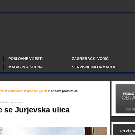
POSLOVNE VIJESTI
ZAGREBAČKI VODIČ
MAGAZIN & SCENA
SERVISNE INFORMACIJE
tal
>
aktualnosti
>
gradske vijesti
>
obnova prometnica
čekivanja radova
e se Jurjevska ulica