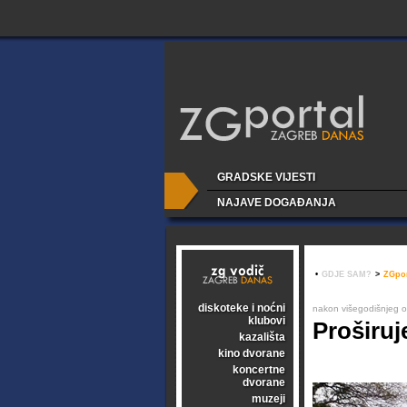
GRADSKE VIJESTI
NAJAVE DOGAĐANJA
•
GDJE SAM?
>
ZGpor
diskoteke i noćni
nakon višegodišnjeg o
klubovi
Proširuj
kazališta
kino dvorane
koncertne
dvorane
muzeji