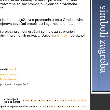
a radova na uređenju kolnika i proširenju bankina
i zatvorena za sav promet, a vrijedit će privremena
ta.
je jedna od najužih vrlo prometnih ulica u Gradu i ovim
jerava povećati protočnost i sgurnost prometa.
 prekida prometa građani se mole za strpljenje i
nativnih prometnih pravaca. Dakle, na
Cmrok
- obilazno!
 naselja:
cmrok
 gradske vijesti
lovna stranica
nja izmjena: 13. srpnja 2015.
arhiva vijesti
•
2011.
•
2012.
•
2013.
•
2014.
•
2015.
•
2016.
•
2017.
•
2018.
(po godinama)
vijesti po mjesecima 2010. godine
•
1
•
2
•
3
•
4
•
5
•
6
•
7
•
8
•
9
•
10
•
11
•
12