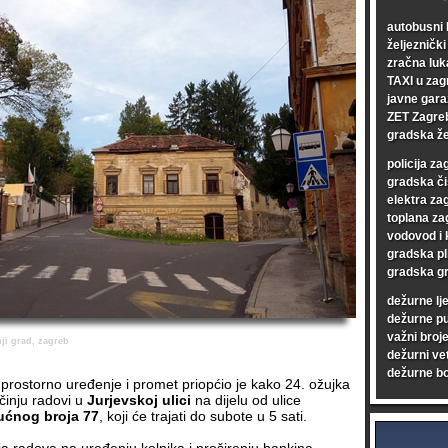
autobusni 
željezničk
zračna luk
TAXI u zag
javne gara
ZET Zagre
gradska že
policija za
gradska či
elektra za
toplana za
vodovod i 
gradska pl
gradska gr
dežurne lj
dežurne p
važni broje
nji grad, zagreb
dežurni vet
dežurne bo
prostorno uređenje i promet priopćio je kako 24. ožujka
činju radovi u
Jurjevskoj ulici
na dijelu od ulice
ućnog broja 77
, koji će trajati do subote u 5 sati.