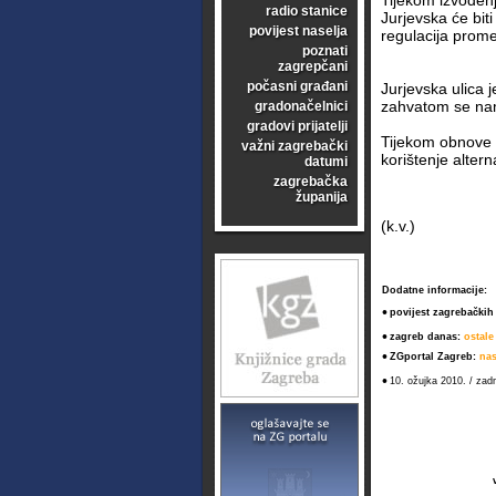
Tijekom izvođenj
radio stanice
Jurjevska će bit
povijest naselja
regulacija prome
poznati
zagrepčani
počasni građani
Jurjevska ulica 
zahvatom se nam
gradonačelnici
gradovi prijatelji
Tijekom obnove i
važni zagrebački
korištenje alter
datumi
zagrebačka
županija
(k.v.)
Dodatne informacije:
•
povijest zagrebačkih
•
zagreb danas:
ostale
•
ZGportal Zagreb:
nas
•
10. ožujka 2010. / zad