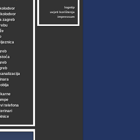
logotip
kolodvor
uvjeti korištenja
i kolodvor
impressum
a zagreb
rebu
že
b
ljeznica
greb
stoća
greb
greb
kanalizacija
inara
oblja
ekarne
umpe
vi telefona
erinari
lnice