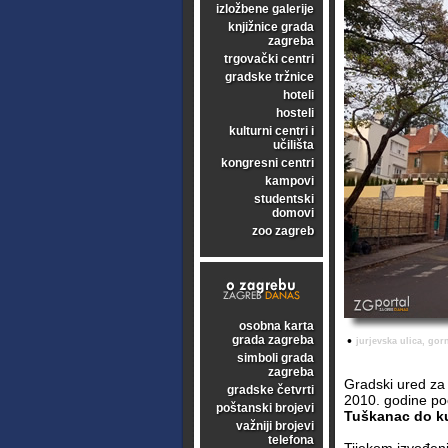
izložbene galerije
knjižnice grada
zagreba
trgovački centri
gradske tržnice
hoteli
hosteli
kulturni centri i
učilišta
kongresni centri
kampovi
studentski
domovi
zoo zagreb
osobna karta
grada zagreba
•
jurjevska ulica, gor
simboli grada
zagreba
Gradski ured za 
gradske četvrti
2010. godine po
poštanski brojevi
Tuškanac do k
važniji brojevi
telefona