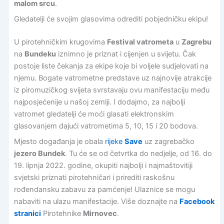
malom srcu
.
Gledatelji će svojim glasovima odrediti pobjedničku ekipu!
U pirotehničkim krugovima
Festival vatrometa
u
Zagrebu
na
Bundeku
iznimno je priznat i cijenjen u svijetu. Čak
postoje liste čekanja za ekipe koje bi voljele sudjelovati na
njemu. Bogate vatrometne predstave uz najnovije atrakcije
iz piromuzičkog svijeta svrstavaju ovu manifestaciju među
najposjećenije u našoj zemlji. I dodajmo, za najbolji
vatromet gledatelji će moći glasati elektronskim
glasovanjem dajući vatrometima 5, 10, 15 i 20 bodova.
Mjesto događanja je obala
rijeke
Save
uz zagrebačko
jezero Bundek
. Tu će se od četvrtka do nedjelje, od 16. do
19. lipnja 2022. godine, okupiti najbolji i najmaštovitiji
svjetski priznati pirotehničari i prirediti raskošnu
rođendansku zabavu za pamćenje! Ulaznice se mogu
nabaviti na ulazu manifestacije. Više doznajte na
Facebook
stranici
Pirotehnike
Mirnovec
.