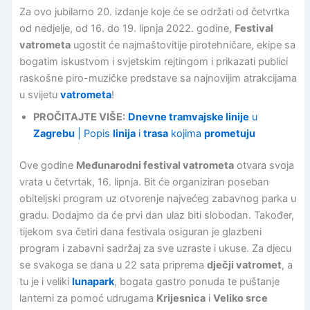
Za ovo jubilarno 20. izdanje koje će se održati od četvrtka
od nedjelje, od 16. do 19. lipnja 2022. godine,
Festival
vatrometa
ugostit će najmaštovitije pirotehničare, ekipe sa
bogatim iskustvom i svjetskim rejtingom i prikazati publici
raskošne piro-muzičke predstave sa najnovijim atrakcijama
u svijetu
vatrometa
!
PROČITAJTE VIŠE:
Dnevne tramvajske linije
u
Zagrebu
| Popis
linija
i
trasa
kojima
prometuju
Ove godine
Međunarodni festival vatrometa
otvara svoja
vrata u četvrtak, 16. lipnja. Bit će organiziran poseban
obiteljski program uz otvorenje najvećeg zabavnog parka u
gradu. Dodajmo da će prvi dan ulaz biti slobodan. Također,
tijekom sva četiri dana festivala osiguran je glazbeni
program i zabavni sadržaj za sve uzraste i ukuse. Za djecu
se svakoga se dana u 22 sata priprema
dječji vatromet
, a
tu je i veliki
lunapark
, bogata gastro ponuda te puštanje
lanterni za pomoć udrugama
Krijesnica
i
Veliko srce