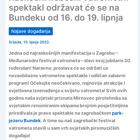
spektakl održavat će se na
Bundeku od 16. do 19. lipnja
Najave događanja
Srijeda, 15. lipnja 2022.
Jedna od najraskošnijih manifestacija u Zagrebu –
Međunarodni festival vatrometa – slavi svoj jubilarni 20.
rođendan! Naravno, proslava će se održati uz
nezaobilazne vatrometne spektakle i odličan zabavni
program! Očekujte neočekivano, najnovije atrakcije i
svjetlosna iznenađenja u svijetu vatrometa! Svih ovih
godina naša svjetski priznata Mirnovec pirotehnika sa
svjetskim renomiranim ekipama brojnim posjetiteljima
priređivala je prave spektakle na zagrebačkom
park-
jezeru Bundek
. A time su naš zagrebački festival
vatrometa stavili u sam vrh svjetskih piromuzičkih
događaja!