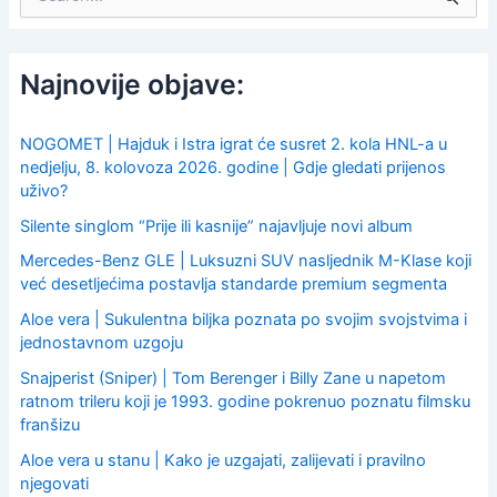
e
a
r
c
Najnovije objave:
h
f
o
NOGOMET | Hajduk i Istra igrat će susret 2. kola HNL-a u
r
nedjelju, 8. kolovoza 2026. godine | Gdje gledati prijenos
:
uživo?
Silente singlom “Prije ili kasnije” najavljuje novi album
Mercedes-Benz GLE | Luksuzni SUV nasljednik M-Klase koji
već desetljećima postavlja standarde premium segmenta
Aloe vera | Sukulentna biljka poznata po svojim svojstvima i
jednostavnom uzgoju
Snajperist (Sniper) | Tom Berenger i Billy Zane u napetom
ratnom trileru koji je 1993. godine pokrenuo poznatu filmsku
franšizu
Aloe vera u stanu | Kako je uzgajati, zalijevati i pravilno
njegovati