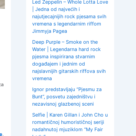
Led Zeppelin – Whole Lotta Love
| Jedna od najvećih i
najutjecajnijih rock pjesama svih
vremena s legendarnim riffom
Jimmyja Pagea
Deep Purple – Smoke on the
Water | Legendarna hard rock
pjesma inspirirana stvarnim
događajem i jednim od
najslavnijih gitarskih riffova svih
vremena
za
Ignor predstavljaju “Pjesmu za
Bunt”, posvetu zajedništvu i
nezavisnoj glazbenoj sceni
Selfie | Karen Gillan i John Cho u
romantičnoj humorističnoj seriji
nadahnutoj mjuziklom “My Fair
e
.