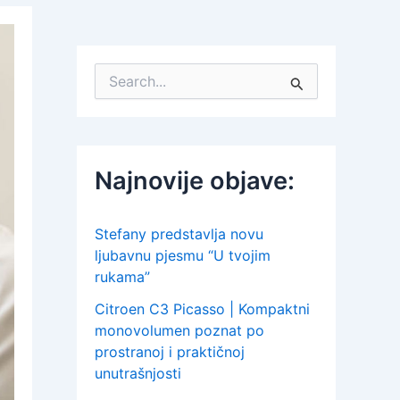
S
e
a
r
c
h
Najnovije objave:
f
o
r
:
Stefany predstavlja novu
ljubavnu pjesmu “U tvojim
rukama”
Citroen C3 Picasso | Kompaktni
monovolumen poznat po
prostranoj i praktičnoj
unutrašnjosti