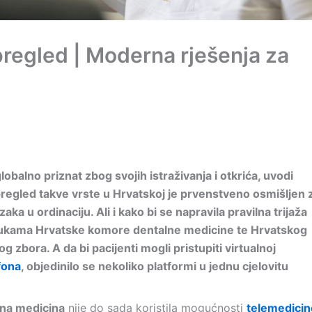
pregled | Moderna rješenja za
obalno priznat zbog svojih istraživanja i otkrića, uvodi
 pregled takve vrste u Hrvatskoj je prvenstveno osmišljen 
aka u ordinaciju. Ali i kako bi se napravila pravilna trijaža
rukama Hrvatske komore dentalne medicine te Hrvatskog
zbora. A da bi pacijenti mogli pristupiti virtualnoj
fona
, objedinilo se nekoliko platformi u jednu cjelovitu
lna medicina
nije do sada koristila mogućnosti
telemedicin