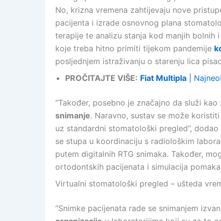
No, krizna vremena zahtijevaju nove pristu
pacijenta i izrade osnovnog plana stomatolo
terapije te analizu stanja kod manjih bolnih
koje treba hitno primiti tijekom pandemije
k
posljednjem istraživanju o starenju lica pisa
PROČITAJTE VIŠE:
Fiat Multipla
| Najneo
“Također, posebno je značajno da služi kao
snimanje
. Naravno, sustav se može koristiti
uz standardni stomatološki pregled”, dodao
se stupa u koordinaciju s radiološkim labora
putem digitalnih RTG snimaka. Također, moguć
ortodontskih pacijenata i simulacija pomaka
Virtualni stomatološki pregled – ušteda vrem
“Snimke pacijenata rade se snimanjem izv