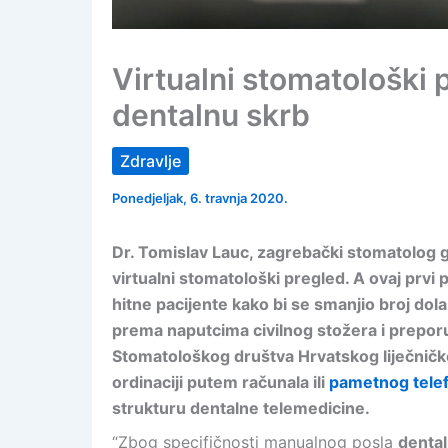
Virtualni stomatološki 
dentalnu skrb
Zdravlje
Ponedjeljak, 6. travnja 2020.
Dr. Tomislav Lauc, zagrebački stomatolog gl
virtualni stomatološki pregled. A ovaj prvi
hitne pacijente kako bi se smanjio broj dolaz
prema naputcima civilnog stožera i prepo
Stomatološkog društva Hrvatskog liječničkog 
ordinaciji putem računala ili
pametnog tele
strukturu dentalne telemedicine.
“Zbog specifičnosti manualnog posla
denta