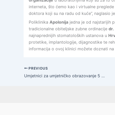
organizacije
u laboratorijima koji su za to
interneta, što ćemo kao i virtualne preglede 
doktora koji su na radu od kuće”, naglasio je
Poliklinika
Apolonija
jedna je od najstarijih 
tradicionalne obiteljske zubne ordinacije
dr.
najnaprednijih stomatoloških ustanova u
Hrv
protetike, implantologije, dijagnostike te reh
informacija o ovoj klinici možete doznati na
PREVIOUS
Umjetnici za umjetničko obrazovanje 5 |Novonastala situacija uzrokovana koronavirusom djelomično se odrazila i na “Erasmus +” projekt mobilnosti