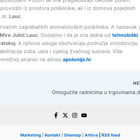
 osposobljeni. Potom se one pregledavaju također putem
provoditi iz prostora poliklinike, ali i iz domova pojedinih
 dr.
Lauc
.
privatnih zagrebačkih stomatoloških poliklinika. A nastavak 
 Mire Jukić Lauc
. Dodajmo i da je ona jedna od
tehnološki
atskoj
. A njihove usluge obuhvaćaju područje ortodoncije,
abilitacije zuba, usta i cijelog žvačnog sustava. Više
 mrežnoj stranici na adresi
apolonija.hr
.
NE
Marketing
|
Kontakt
|
Sitemap
|
Arhiva
|
RSS feed