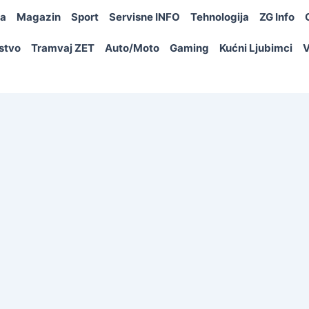
ja
Magazin
Sport
Servisne INFO
Tehnologija
ZG Info
rstvo
Tramvaj ZET
Auto/Moto
Gaming
Kućni Ljubimci
V