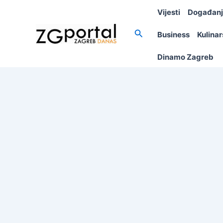
Skip
Vijesti
Događan
to
content
Search
Business
Kulina
Dinamo Zagreb