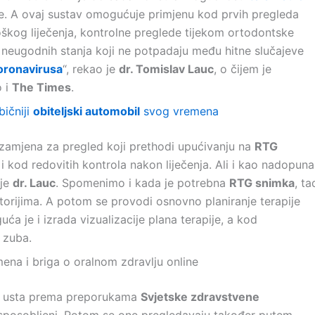
pe. A ovaj sustav omogućuje primjenu kod prvih pregleda
škog liječenja, kontrolne preglede tijekom ortodontske
 i neugodnih stanja koji ne potpadaju među hitne slučajeve
oronavirusa
“, rekao je
dr. Tomislav Lauc
, o čijem je
o i
The Times
.
bičniji
obiteljski automobil
svog vremena
 zamjena za pregled koji prethodi upućivanju na
RTG
 i kod redovitih kontrola nakon liječenja. Ali i kao nadopuna
 je
dr. Lauc
. Spomenimo i kada je potrebna
RTG snimka
, ta
torijima. A potom se provodi osnovno planiranje terapije
a je i izrada vizualizacije plana terapije, a kod
 zuba.
ena i briga o oralnom zdravlju online
an usta prema preporukama
Svjetske zdravstvene