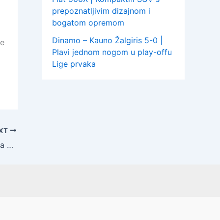
prepoznatljivim dizajnom i
bogatom opremom
Dinamo – Kauno Žalgiris 5-0 |
je
Plavi jednom nogom u play-offu
Lige prvaka
XT
Omogućite radnicima u trgovinama da uskršnje blagdane provedu sa svojim obiteljima